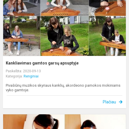
Kankliavimas gamtos garsų apsuptyje
Paskelbta: 2020-09-13
Kategorija:
Renginiai
Pivašiūnų muzikos skyriaus kanklių, akordeono pamokos mokiniams
vyko gamtoje.
Plačiau
A
p