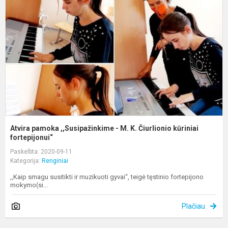
,
-
M
K
Č
k
f.
Atvira pamoka ,,Susipažinkime - M. K. Čiurlionio kūriniai
fortepijonui“
Paskelbta: 2020-09-11
Kategorija:
Renginiai
,,Kaip smagu susitikti ir muzikuoti gyvai“, teigė tęstinio fortepijono
mokymo(si...
Plačiau