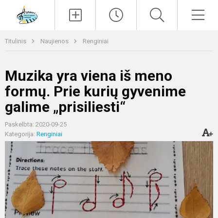
Paieška
Men
Titulinis
Naujienos
Renginiai
Muzika yra viena iš meno
formų. Prie kurių gyvenime
galime „prisiliesti“
Paskelbta: 2020-09-25
Kategorija:
Renginiai