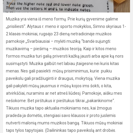
Muzika yra viena iš meno formų. Prie kurių gyvenime galime
„prisiliesti“. Alytaus r. meno ir sporto mokyklos, Simno skyriaus 1-
2 klasės mokiniai, rugsėjo 23 dieną netradicinėje muzikos
pamokoje „Svarbiausiai – mylėti muziką “bandė sujungti:
muzikavimą – piešimą – muzikos teoriją. Kaip ir kitos meno
formos muzika turi galią priversti kažką jausti arba apie ką nors
susimąstyti. Muzika galbūt net labiau įtaigesnė nei kuris kitas
menas. Nes gali pasiekti mūsų prisiminimus, kurie puikiu
paveikslu gali pradžiuginti ir draugus, mokytoją. Viena muzika
gali pakylėti mūsų jausmus ir mūsų kojos ims šokti, o kita,
atvirkščiai, nuramins ar net atneš liūdesį. Pamokoje, aišku mes
nešokome. Bet pirštukus ir pieštukus tikrai „pakankinome“.
Tikiuos muzika tapo aktualia mokiniams nes, kai žmogus
pradeda ja domėtis, stengiasi savo klausos ir proto juslėmis
nutverti malonią mums muzikos bangą. Tikiuos mūsų mokiniai
taps tylos tapytojais. (Dailininkas tapo paveikslą ant drobės.