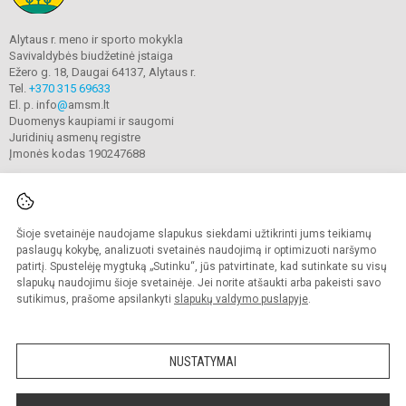
Alytaus r. meno ir sporto mokykla
Savivaldybės biudžetinė įstaiga
Ežero g. 18, Daugai 64137, Alytaus r.
Tel.
+370 315 69633
El. p. info
@
amsm.lt
Duomenys kaupiami ir saugomi
Juridinių asmenų registre
Įmonės kodas 190247688
Šioje svetainėje naudojame slapukus siekdami užtikrinti jums teikiamų
© 2020. Alytaus r. meno ir sporto mokykla. Visos teisės saugomos.
Kopijuoti turinį be raštiško mokyklos sutikimo griežtai draudžiama.
paslaugų kokybę, analizuoti svetainės naudojimą ir optimizuoti naršymo
patirtį. Spustelėję mygtuką „Sutinku“, jūs patvirtinate, kad sutinkate su visų
Prieinamumo paraiška
Slapukų valdymas
slapukų naudojimu šioje svetainėje. Jei norite atšaukti arba pakeisti savo
sutikimus, prašome apsilankyti
slapukų valdymo puslapyje
.
Sumanus būdas atnaujinti
mokyklos interneto
svetainę
NUSTATYMAI