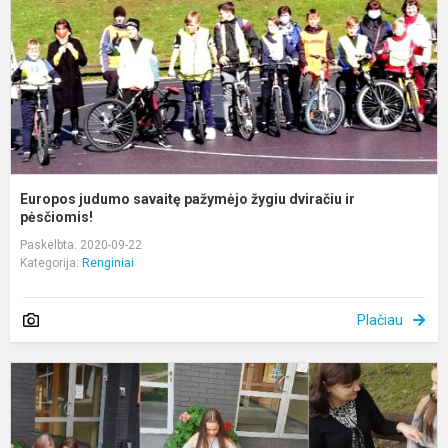
ž
d
ir
p
Europos judumo savaitę pažymėjo žygiu dviračiu ir
pėsčiomis!
Paskelbta: 2020-09-22
Kategorija:
Renginiai
Plačiau
K
g
g
a