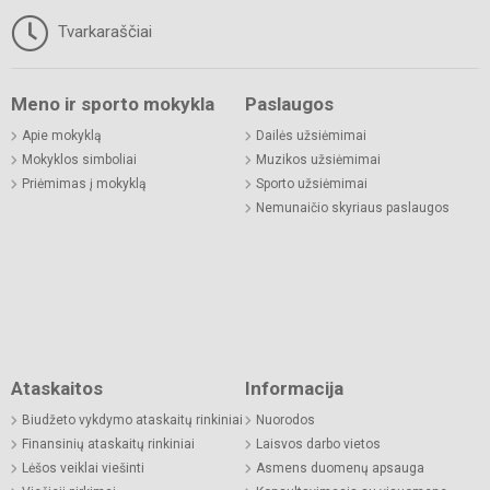
Tvarkaraščiai
Meno ir sporto mokykla
Paslaugos
Apie mokyklą
Dailės užsiėmimai
Mokyklos simboliai
Muzikos užsiėmimai
Priėmimas į mokyklą
Sporto užsiėmimai
Nemunaičio skyriaus paslaugos
Ataskaitos
Informacija
Biudžeto vykdymo ataskaitų rinkiniai
Nuorodos
Finansinių ataskaitų rinkiniai
Laisvos darbo vietos
Lėšos veiklai viešinti
Asmens duomenų apsauga