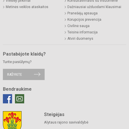
Viešieji pirkimai
Konsultavimasis su visuomene
Metinės veiklos ataskaitos
Dažniausiai užduodami klausimai
Pranešėjų apsauga
Korupcijos prevencija
Civilinė sauga
Teisinė informacija
Atviri duomenys
Pastabėjote klaidų?
Turite pasiūlymų?
RAŠYKITE
Bendraukime
Steigėjas
Alytaus rajono savivaldybė