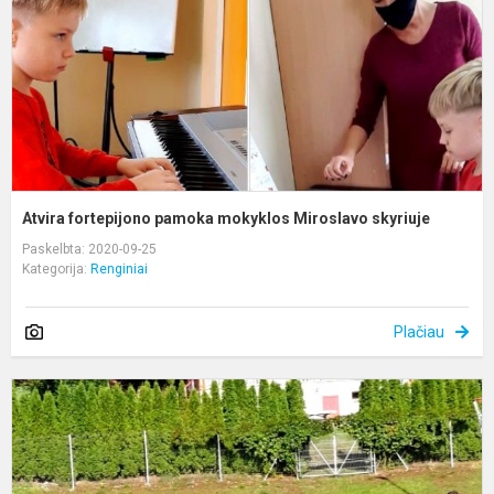
M
s
Atvira fortepijono pamoka mokyklos Miroslavo skyriuje
Paskelbta: 2020-09-25
Kategorija:
Renginiai
Plačiau
E
j
s
p