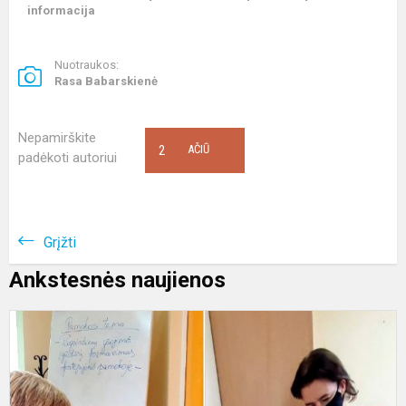
informacija
Nuotraukos:
Rasa Babarskienė
Nepamirškite
2
AČIŪ
padėkoti autoriui
Grįžti
Ankstesnės naujienos
A
f
p
m