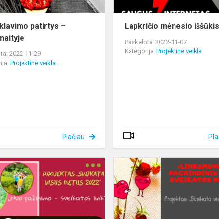
klavimo patirtys –
Lapkričio mėnesio iššūkis
aityje
Paskelbta: 2022-11-07
Kategorija:
Projektinė veikla
ta: 2022-11-29
ija:
Projektinė veikla
Plačiau
Pla
Rugsėjo
mėnesio
iššūkis!