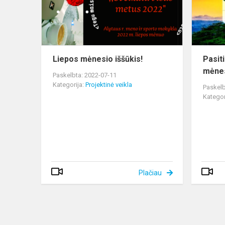
Liepos mėnesio iššūkis!
Pasit
mėnes
Paskelbta: 2022-07-11
Kategorija:
Projektinė veikla
Paskelb
Kategor
Plačiau