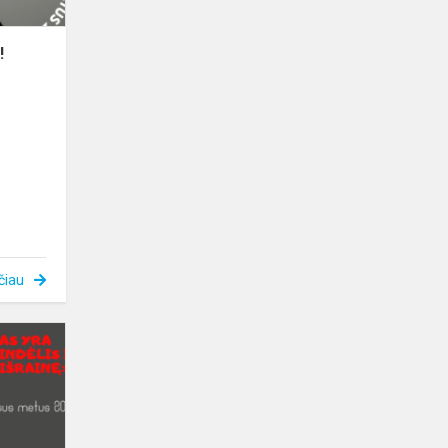
!
čiau
Rugpjūčio
mėnesio
iššūkis!