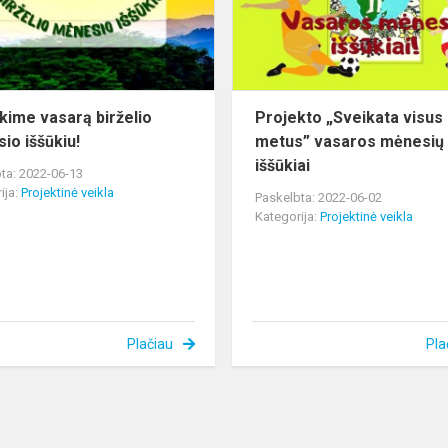
iššūkiu!
ikime vasarą birželio
Projekto „Sveikata visus
io iššūkiu!
metus” vasaros mėnesių
iššūkiai
ta: 2022-06-13
ija:
Projektinė veikla
Paskelbta: 2022-06-02
Kategorija:
Projektinė veikla
Plačiau
Pla