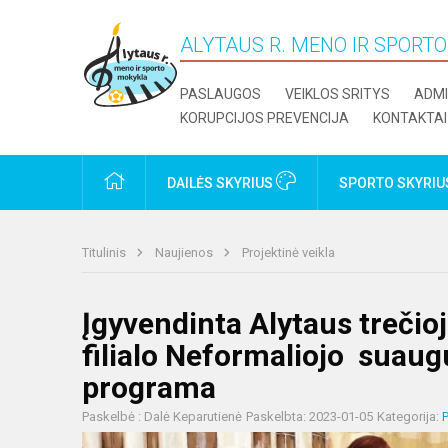
ALYTAUS R. MENO IR SPORT
PASLAUGOS
VEIKLOS SRITYS
ADMI
KORUPCIJOS PREVENCIJA
KONTAKTAI
PRADŽIA
DAILĖS SKYRIUS
SPORTO SKYRI
Titulinis
Naujienos
Projektinė veikla
Įgyvendinta Alytaus trečio
filialo Neformaliojo suaug
programa
Paskelbė : Dalė Keparutienė
Paskelbta: 2023-01-05
Kategorija:
P