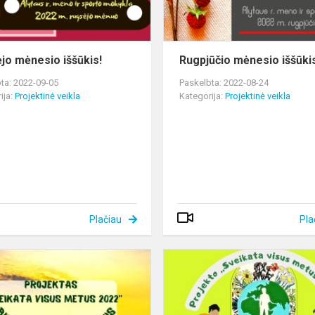
jo mėnesio iššūkis!
Rugpjūčio mėnesio iššūki
ta: 2022-09-05
Paskelbta: 2022-08-24
ija:
Projektinė veikla
Kategorija:
Projektinė veikla
Plačiau
Pla
Pasitikime
vasarą
birželio
mėnesio