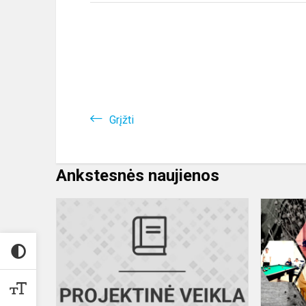
Grįžti
Ankstesnės naujienos
Finalinis
projekto
,,Sveikata
visus
metus
2022“
gruodžio