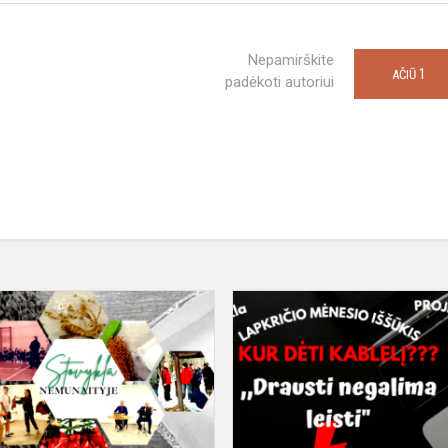
Nepamirškite
1
AČIŪ
padėkoti autoriui
Stovyklavimo
patirtys
–
Nemunaityje