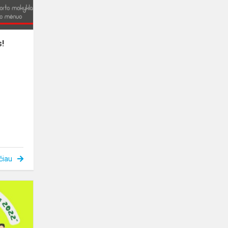
s!
čiau
Projekto
„Sveikata
visus
metus”