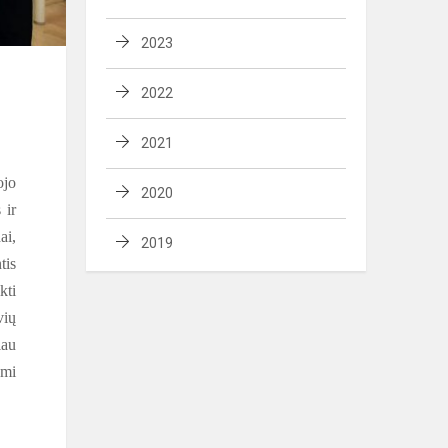
2023
2022
2021
ojo
2020
 ir
ai,
2019
tis
kti
vių
iau
umi