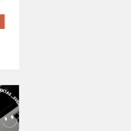
Lapkričio
mėnesio
iššūkis!