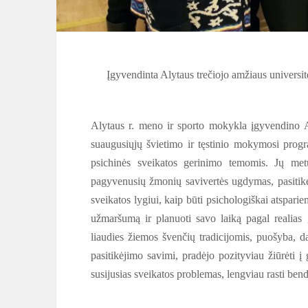
Įgyvendinta Alytaus trečiojo amžiaus universi
Alytaus r. meno ir sporto mokykla įgyvendino A
suaugusiųjų švietimo ir tęstinio mokymosi prog
psichinės sveikatos gerinimo temomis. Jų metu
pagyvenusių žmonių savivertės ugdymas, pasitikėj
sveikatos lygiui, kaip būti psichologiškai atspar
užmaršumą ir planuoti savo laiką pagal realias
liaudies žiemos švenčių tradicijomis, puošyba, d
pasitikėjimo savimi, pradėjo pozityviau žiūrėti 
susijusias sveikatos problemas, lengviau rasti bendr