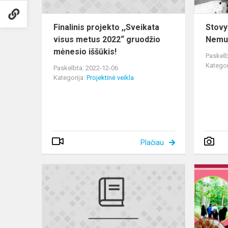
mė...
Finalinis projekto ,,Sveikata
Stovy
visus metus 2022“ gruodžio
Nemun
mėnesio iššūkis!
Paskelb
Kategor
Paskelbta: 2022-12-06
Kategorija:
Projektinė veikla
Plačiau
Spalio
mėnesio
iššūkis!