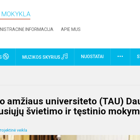
O MOKYKLA
NISTRACINĖ INFORMACIJA
APIE MUS
NUOSTATAI
S
US
MUZIKOS SKYRIUS
jo amžiaus universiteto (TAU) D
usiųjų švietimo ir tęstinio mokym
rojektinė veikla