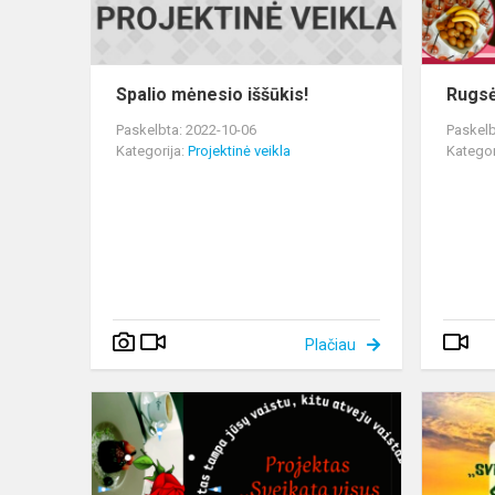
Spalio mėnesio iššūkis!
Rugsė
Paskelbta: 2022-10-06
Paskelb
Kategorija:
Projektinė veikla
Kategor
Plačiau
Liepos
mėnesio
iššūkis!