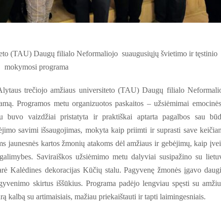
teto (TAU) Daugų filialo Neformaliojo suaugusiųjų švietimo ir tęstinio
mokymosi programa
lytaus trečiojo amžiaus universiteto (TAU) Daugų filialo Neformali
ramą. Programos metu organizuotos paskaitos – užsiėmimai emocinės
 buvo vaizdžiai pristatyta ir praktiškai aptarta p
agalbos sau būd
imo savimi išsaugojimas, mokyta kaip priimti ir suprasti save keičian
iems jaunesnės kartos žmonių atakoms dėl amžiaus ir gebėjimų, kaip įvei
 galimybes. Saviraiškos užsiėmimo metu dalyviai susipažino su lietu
arė Kalėdines dekoracijas Kūčių stalu.
Pagyvenę žmonės įgavo daug
į gyvenimo skirtus iššūkius. Programa padėjo lengviau spęsti su amži
ą kalbą su artimaisiais, mažiau priekaištauti ir tapti laimingesniais.