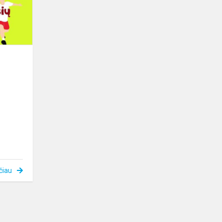
vasaros
mėnesių
iššūkiai
čiau