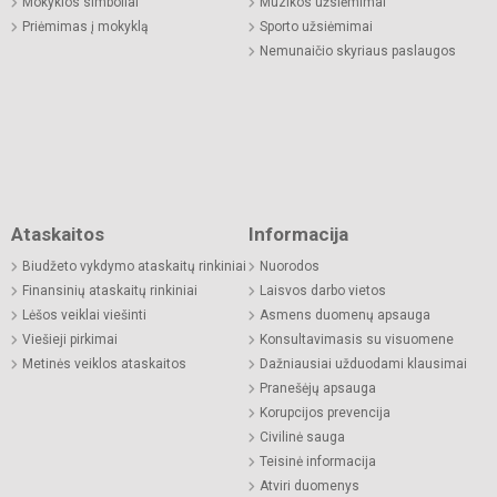
Mokyklos simboliai
Muzikos užsiėmimai
Priėmimas į mokyklą
Sporto užsiėmimai
Nemunaičio skyriaus paslaugos
Ataskaitos
Informacija
Biudžeto vykdymo ataskaitų rinkiniai
Nuorodos
Finansinių ataskaitų rinkiniai
Laisvos darbo vietos
Lėšos veiklai viešinti
Asmens duomenų apsauga
Viešieji pirkimai
Konsultavimasis su visuomene
Metinės veiklos ataskaitos
Dažniausiai užduodami klausimai
Pranešėjų apsauga
Korupcijos prevencija
Civilinė sauga
Teisinė informacija
Atviri duomenys