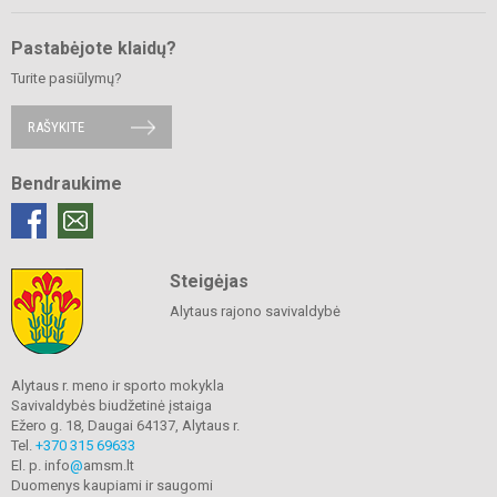
Pastabėjote klaidų?
Turite pasiūlymų?
RAŠYKITE
Bendraukime
Steigėjas
Alytaus rajono savivaldybė
Alytaus r. meno ir sporto mokykla
Savivaldybės biudžetinė įstaiga
Ežero g. 18, Daugai 64137, Alytaus r.
Tel.
+370 315 69633
El. p. info
@
amsm.lt
Duomenys kaupiami ir saugomi