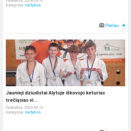
Paskelbta: 2024-05-13
Kategorija:
Varžybos
Plačiau
Jaunieji
dziudistai
Alytuje
iškovojo
keturias
trečiąsias
vi...
Jaunieji dziudistai Alytuje iškovojo keturias
trečiąsias vi...
Paskelbta: 2024-05-13
Kategorija:
Varžybos