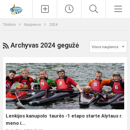
Paieška
Men
Titulinis
Naujienos
2024
RSS
Archyvas 2024 gegužė
Lenkijos
kanupolo
taurės
-1
etapo
starte
Alytaus
r.
Lenkijos kanupolo taurės -1 etapo starte Alytaus r.
meno
meno i...
i...