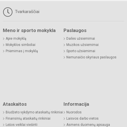
Tvarkaraščiai
Meno ir sporto mokykla
Paslaugos
Apie mokyklą
Dailės užsiėmimai
Mokyklos simboliai
Muzikos užsiėmimai
Priėmimas į mokyklą
Sporto užsiėmimai
Nemunaičio skyriaus paslaugos
Ataskaitos
Informacija
Biudžeto vykdymo ataskaitų rinkiniai
Nuorodos
Finansinių ataskaitų rinkiniai
Laisvos darbo vietos
Lėšos veiklai viešinti
Asmens duomenų apsauga