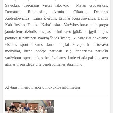
Savickas. Trečiąsias vietas iškovojo Matas Gudauskas,
Domantas Rutkauskas, Arminas Cikanas, Deinaras
Andreikevičius, Linas Žvirblis, Ervinas Kuprusevičius, Dalius
Kabašinskas, Denisas Kabašinskas.
Varžybos buvo puiki proga
jauniesiems dziudistams pasitikrinti savo įgūdžius, įgyti naujos
patirties ir paminėti svarbią šalies šventę. Nuoširdžiai dėkojame
visiems sportininkams, kurie drąsiai kovojo ir atstovavo
mokyklai, kurie padėjo paruošti salę, treneriams paruošti
varžyboms sportininkus, bei tėveliams, kurie visada palaiko savo
atžalas ir prisideda prie bendruomenės stiprinimo.
Alytaus r. meno ir sporto mokyklos informacija