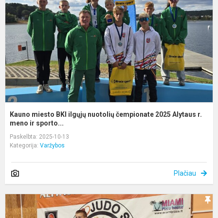
i
n
č
2
A
r..
Kauno miesto BKI ilgųjų nuotolių čempionate 2025 Alytaus r.
meno ir sporto...
Paskelbta: 2025-10-13
Kategorija:
Varžybos
Plačiau
A
m