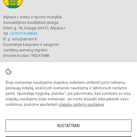
Alytaus r. meno ir sporto mokykla
Savivaldybės biudžetinė įstaiga
Ežero g. 18, Daugai 64137, Alytaus r.
Tel.
+370 315 69633
El. p. info
@
amsm.lt
Duomenys kaupiami ir saugomi
Juridinių asmenų registre
Įmonės kodas 190247688
Šioje svetainėje naudojame slapukus siekdami užtikrinti jums teikiamų
© 2020. Alytaus r. meno ir sporto mokykla. Visos teisės saugomos.
Kopijuoti turinį be raštiško mokyklos sutikimo griežtai draudžiama.
paslaugų kokybę, analizuoti svetainės naudojimą ir optimizuoti naršymo
patirtį. Spustelėję mygtuką „Sutinku“, jūs patvirtinate, kad sutinkate su visų
Prieinamumo paraiška
Slapukų valdymas
slapukų naudojimu šioje svetainėje. Jei norite atšaukti arba pakeisti savo
sutikimus, prašome apsilankyti
slapukų valdymo puslapyje
.
Sumanus būdas atnaujinti
mokyklos interneto
svetainę
NUSTATYMAI