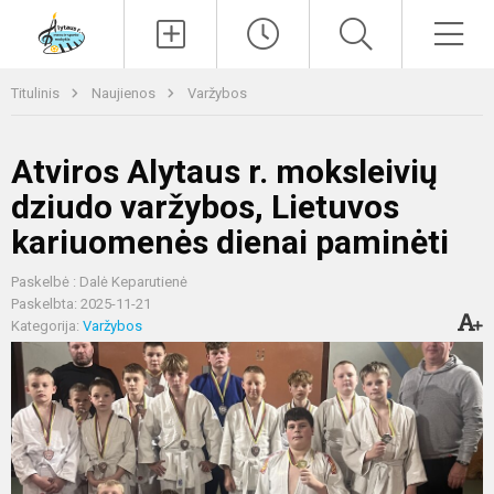
Paieška
Men
Titulinis
Naujienos
Varžybos
Atviros Alytaus r. moksleivių
dziudo varžybos, Lietuvos
kariuomenės dienai paminėti
Paskelbė : Dalė Keparutienė
Paskelbta: 2025-11-21
Kategorija:
Varžybos