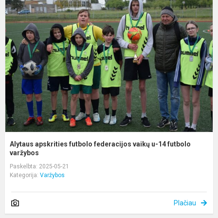
A
a
f
f
v
u
1
f
Alytaus apskrities futbolo federacijos vaikų u-14 futbolo
varžybos
Paskelbta: 2025-05-21
Kategorija:
Varžybos
Plačiau