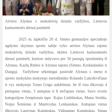
Atviros Alytaus r. moksleivių dziudo varžybos, Lietuvos
kariuomenės dienai paminėti
2025 m. lapkričio 20 d. Simno gimnazijos specialiojo
ugdymo skyriaus sporto salėje vyko atviros Alytaus rajono
moksleivių dziudo varžybos, skirtos Lietuvos kariuomenės
dienai paminėti, kuriose dalyvavo per 50 jaunųjų sportininkų iš
Alytaus, Kazlų Rūdos ir Alytaus rajono (Simno, Krokialaukio ir
Daugų). Varžybose sėkmingai pasirodė Alytaus r. meno ir
sporto mokyklos mokytojo metodininko Rolando Lukoševičiaus
ir vyr. mokytojo Tomo Grigo auklėtiniai. Jie iš viso iškovojo 4
pirmąsias vietas, 3 antrąsias ir 8 trečiąsias vietas. Savo svorio
kategorijose čempionais tapo Kajus Liublinskas, Matas Senūta,
Nojus Šemiotas ir Mantvydas Lenkauskas. Antrąsias vietas
iškovojo Laurynas Kaminskas, Vidmantas Kaminskas, Simas