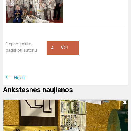
Nepamirškite
4
AČIŪ
padėkoti autoriui
Grįžti
Ankstesnės naujienos
A
A
m
v
d