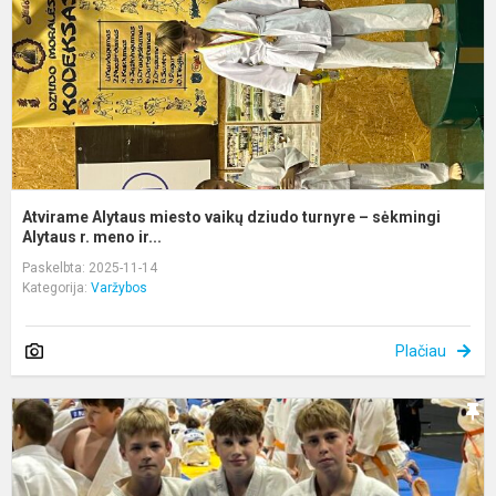
t
–
s
Al
Atvirame Alytaus miesto vaikų dziudo turnyre – sėkmingi
Alytaus r. meno ir...
Paskelbta: 2025-11-14
Kategorija:
Varžybos
Plačiau
A
r.
m
ir