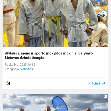
s
m
m
d
L
Alytaus r. meno ir sporto mokyklos mokiniai dalyvavo
Lietuvos dziudo čempio...
Paskelbta: 2025-10-16
Kategorija:
Varžybos
Plačiau
K
m
B