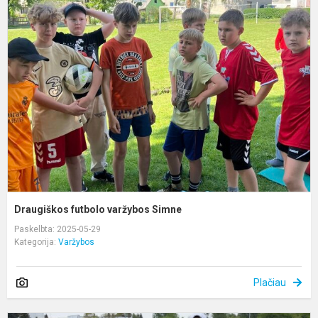
D
f
v
S
Draugiškos futbolo varžybos Simne
Paskelbta: 2025-05-29
Kategorija:
Varžybos
Plačiau