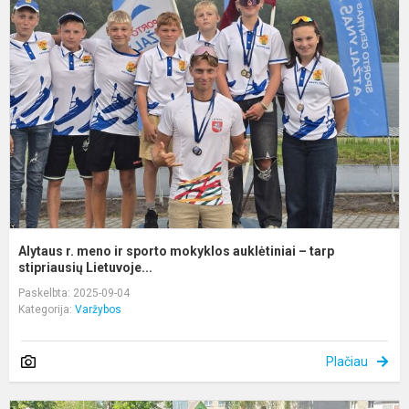
r.
m
ir
s
m
a
–
t
st
Alytaus r. meno ir sporto mokyklos auklėtiniai – tarp
stipriausių Lietuvoje...
Paskelbta: 2025-09-04
Kategorija:
Varžybos
Plačiau