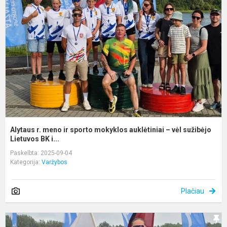
m
ir
s
m
a
–
v
s
Alytaus r. meno ir sporto mokyklos auklėtiniai – vėl sužibėjo
Lietuvos BK i...
Paskelbta: 2025-09-04
Kategorija:
Varžybos
Plačiau
A