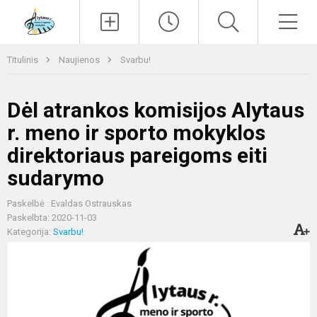
Paieška
Men
Titulinis
Naujienos
Svarbu!
Dėl atrankos komisijos Alytaus
r. meno ir sporto mokyklos
direktoriaus pareigoms eiti
sudarymo
Paskelbė : Evaldas Ostrauskas
Paskelbta: 2020-11-03
Kategorija:
Svarbu!