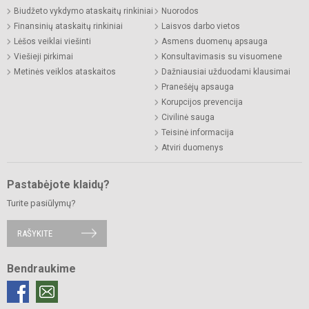
Biudžeto vykdymo ataskaitų rinkiniai
Nuorodos
Finansinių ataskaitų rinkiniai
Laisvos darbo vietos
Lėšos veiklai viešinti
Asmens duomenų apsauga
Viešieji pirkimai
Konsultavimasis su visuomene
Metinės veiklos ataskaitos
Dažniausiai užduodami klausimai
Pranešėjų apsauga
Korupcijos prevencija
Civilinė sauga
Teisinė informacija
Atviri duomenys
Pastabėjote klaidų?
Turite pasiūlymų?
RAŠYKITE
Bendraukime