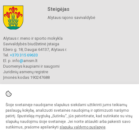
Steigėjas
Alytaus rajono savivaldybė
Alytaus r. meno ir sporto mokykla
Savivaldybės biudžetinė įstaiga
Ežero g. 18, Daugai 64137, Alytaus r.
Tel.
+370 315 69633
El. p. info
@
amsm.lt
Duomenys kaupiami ir saugomi
Juridinių asmenų registre
Įmonės kodas 190247688
Šioje svetainėje naudojame slapukus siekdami užtikrinti jums teikiamų
© 2020. Alytaus r. meno ir sporto mokykla. Visos teisės saugomos.
Kopijuoti turinį be raštiško mokyklos sutikimo griežtai draudžiama.
paslaugų kokybę, analizuoti svetainės naudojimą ir optimizuoti naršymo
patirtį. Spustelėję mygtuką „Sutinku“, jūs patvirtinate, kad sutinkate su visų
Prieinamumo paraiška
Slapukų valdymas
slapukų naudojimu šioje svetainėje. Jei norite atšaukti arba pakeisti savo
sutikimus, prašome apsilankyti
slapukų valdymo puslapyje
.
Sumanus būdas atnaujinti
mokyklos interneto
svetainę