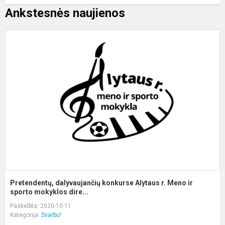
Ankstesnės naujienos
P
d
k
A
r.
M
ir
s
Pretendentų, dalyvaujančių konkurse Alytaus r. Meno ir
sporto mokyklos dire...
Paskelbta: 2020-10-11
Kategorija:
Svarbu!