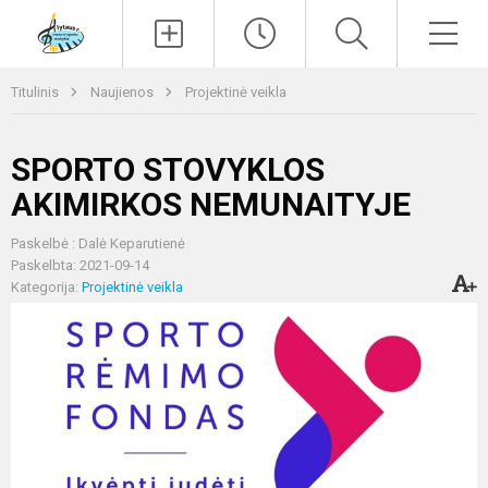
Paieška
Men
Titulinis
Naujienos
Projektinė veikla
SPORTO STOVYKLOS
AKIMIRKOS NEMUNAITYJE
Paskelbė : Dalė Keparutienė
Paskelbta: 2021-09-14
Kategorija:
Projektinė veikla