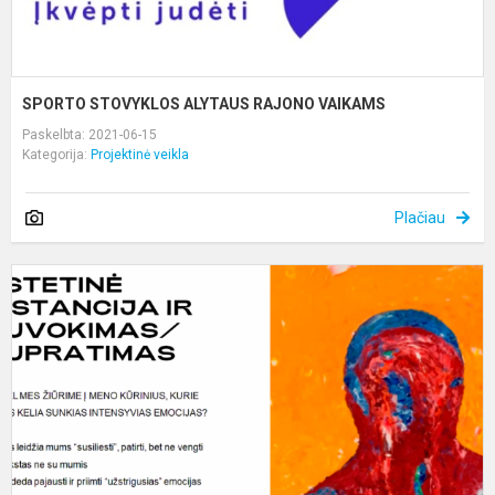
SPORTO STOVYKLOS ALYTAUS RAJONO VAIKAMS
Paskelbta: 2021-06-15
Kategorija:
Projektinė veikla
Plačiau
“
m
m
m
M
p