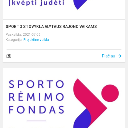
SPORTO STOVYKLA ALYTAUS RAJONO VAIKAMS
Paskelbta: 2021-07-06
Kategorija:
Projektinė veikla
Plačiau
S
S
A
R
V