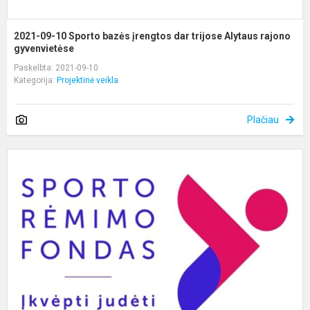
2021-09-10 Sporto bazės įrengtos dar trijose Alytaus rajono
gyvenvietėse
Paskelbta: 2021-09-10
Kategorija:
Projektinė veikla
Plačiau
S
G
K
S