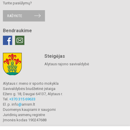
Turite pasiūlymų?
RAŠYKITE
Bendraukime
Steigėjas
Alytaus rajono savivaldybė
Alytaus r. meno ir sporto mokykla
Savivaldybės biudžetinė įstaiga
Ežero g. 18, Daugai 64137, Alytaus r.
Tel.
+370 315 69633
El. p. info
@
amsm.lt
Duomenys kaupiami ir saugomi
Juridinių asmenų registre
Įmonės kodas 190247688