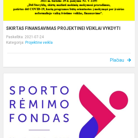
SKIRTAS FINANSAVIMAS PROJEKTINEI VEIKLAI VYKDYTI
Paskelbta: 2021-07-24
Kategorija:
Projektinė veikla
Plačiau
S
S
A
R
V