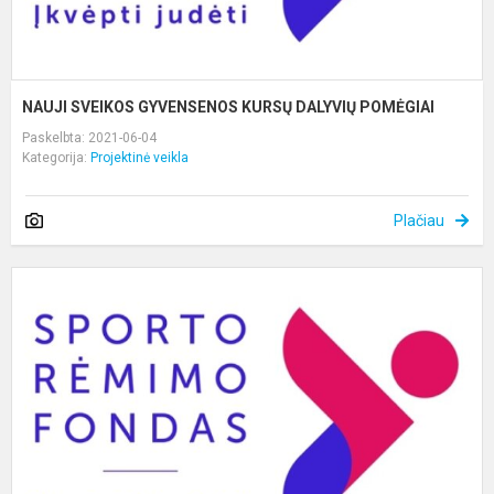
NAUJI SVEIKOS GYVENSENOS KURSŲ DALYVIŲ POMĖGIAI
Paskelbta: 2021-06-04
Kategorija:
Projektinė veikla
Plačiau
A
i
s
s
s
N