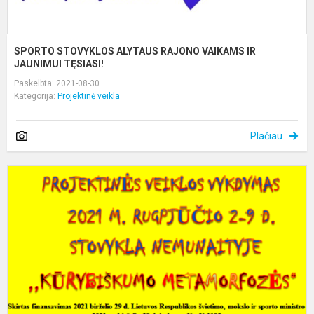
SPORTO STOVYKLOS ALYTAUS RAJONO VAIKAMS IR
JAUNIMUI TĘSIASI!
Paskelbta: 2021-08-30
Kategorija:
Projektinė veikla
Plačiau
S
F
P
V
V