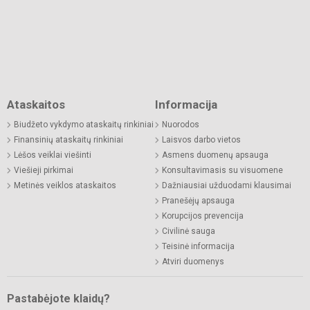
Ataskaitos
Informacija
Biudžeto vykdymo ataskaitų rinkiniai
Nuorodos
Finansinių ataskaitų rinkiniai
Laisvos darbo vietos
Lėšos veiklai viešinti
Asmens duomenų apsauga
Viešieji pirkimai
Konsultavimasis su visuomene
Metinės veiklos ataskaitos
Dažniausiai užduodami klausimai
Pranešėjų apsauga
Korupcijos prevencija
Civilinė sauga
Teisinė informacija
Atviri duomenys
Pastabėjote klaidų?