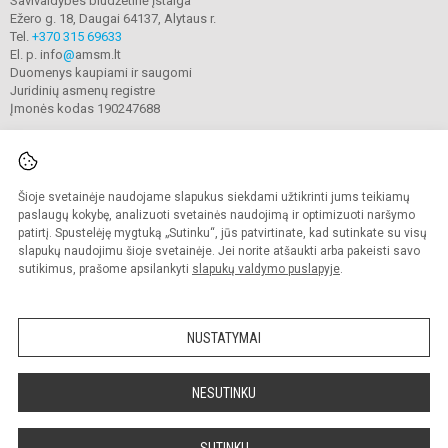
Savivaldybės biudžetinė įstaiga
Ežero g. 18, Daugai 64137, Alytaus r.
Tel.
+370 315 69633
El. p. info
@
amsm.lt
Duomenys kaupiami ir saugomi
Juridinių asmenų registre
Įmonės kodas 190247688
Šioje svetainėje naudojame slapukus siekdami užtikrinti jums teikiamų
© 2020. Alytaus r. meno ir sporto mokykla. Visos teisės saugomos.
Kopijuoti turinį be raštiško mokyklos sutikimo griežtai draudžiama.
paslaugų kokybę, analizuoti svetainės naudojimą ir optimizuoti naršymo
patirtį. Spustelėję mygtuką „Sutinku“, jūs patvirtinate, kad sutinkate su visų
Prieinamumo paraiška
Slapukų valdymas
slapukų naudojimu šioje svetainėje. Jei norite atšaukti arba pakeisti savo
sutikimus, prašome apsilankyti
slapukų valdymo puslapyje
.
Sumanus būdas atnaujinti
mokyklos interneto
svetainę
NUSTATYMAI
NESUTINKU
SUTINKU