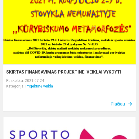
V
V
SKIRTAS FINANSAVIMAS PROJEKTINEI VEIKLAI VYKDYTI
Paskelbta: 2021-07-24
Kategorija:
Projektinė veikla
Plačiau
S
S
A