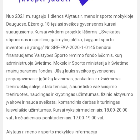
Nuo 2021 m. rugsėjo 1 dienos Alytaus r. meno ir sporto mokykloje
Dauguose, Ežero g. 18 tęsiasi sveikos gyvensenos kursai
suaugusiems. Kursai vykdomi projekto lėšomis ,,Sveikatos
stiprinimas ir sportinių galimybių plėtra, įsigyjant sporto
inventorių ir įrangą“ Nr. SRF-FAV-2020-1-0145 bendrai
finansuojamo Valstybės Sporto rėmimo fondo lėšomis, kurį
administruoja Švietimo, Mokslo ir Sporto ministerija ir Švietimo
mainų paramos fondas. Jūsų lauks sveikos gyvensenos
propagavimas ir įgūdžių lavinimas, paskaitos ir užsiėmimai
treniruoklių salėje, stalo tenisas, šiaurietiško vaikščiojimo
treniruotės, naudingas ir kryptingas užimtumas, fizinio aktyvumo
įvairovė ir nauda sveikatai, komandinis darbas ir turiningas
laisvalaikio užimtumas. Kursai vyks pirmadieniais: 18.00-20.00
val.; trečiadieniais-penktadieniais: 17.00-19.00 val.
Alytaus r. meno ir sporto mokyklos informacija