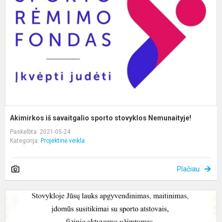
s
s
N
Akimirkos iš savaitgalio sporto stovyklos Nemunaityje!
Paskelbta: 2021-05-24
Kategorija:
Projektinė veikla
Plačiau
S
S
S