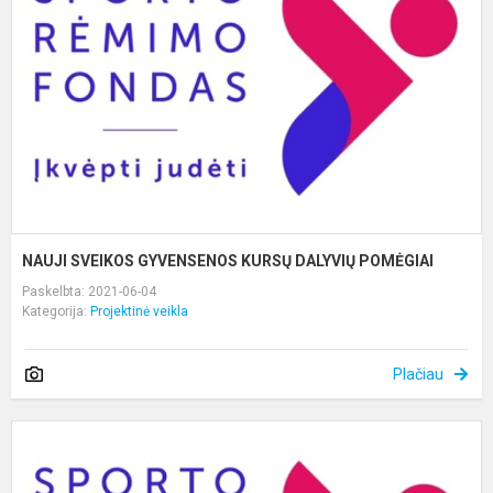
K
D
P
NAUJI SVEIKOS GYVENSENOS KURSŲ DALYVIŲ POMĖGIAI
Paskelbta: 2021-06-04
Kategorija:
Projektinė veikla
Plačiau
A
i
s