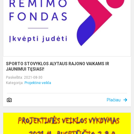
V
I
J
T
SPORTO STOVYKLOS ALYTAUS RAJONO VAIKAMS IR
JAUNIMUI TĘSIASI!
Paskelbta: 2021-08-30
Kategorija:
Projektinė veikla
Plačiau
S
F
P