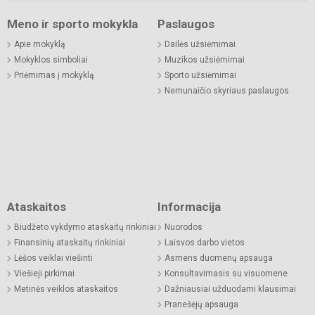
Meno ir sporto mokykla
Paslaugos
Apie mokyklą
Dailės užsiėmimai
Mokyklos simboliai
Muzikos užsiėmimai
Priėmimas į mokyklą
Sporto užsiėmimai
Nemunaičio skyriaus paslaugos
Ataskaitos
Informacija
Biudžeto vykdymo ataskaitų rinkiniai
Nuorodos
Finansinių ataskaitų rinkiniai
Laisvos darbo vietos
Lėšos veiklai viešinti
Asmens duomenų apsauga
Viešieji pirkimai
Konsultavimasis su visuomene
Metinės veiklos ataskaitos
Dažniausiai užduodami klausimai
Pranešėjų apsauga