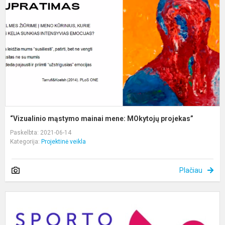
m
M
p
“Vizualinio mąstymo mainai mene: MOkytojų projekas”
Paskelbta: 2021-06-14
Kategorija:
Projektinė veikla
Plačiau
N
S
G