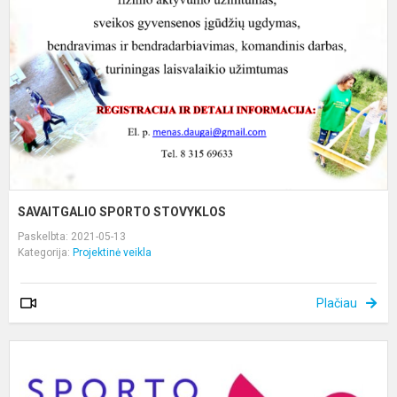
SAVAITGALIO SPORTO STOVYKLOS
Paskelbta: 2021-05-13
Kategorija:
Projektinė veikla
Plačiau
K