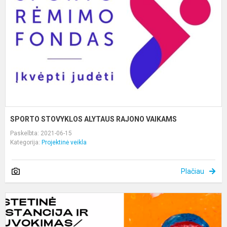
R
V
SPORTO STOVYKLOS ALYTAUS RAJONO VAIKAMS
Paskelbta: 2021-06-15
Kategorija:
Projektinė veikla
Plačiau
“
m
m