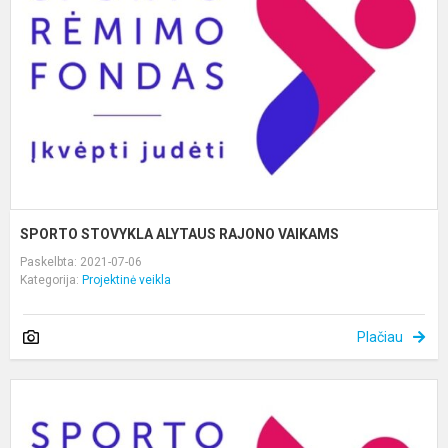
R
V
SPORTO STOVYKLA ALYTAUS RAJONO VAIKAMS
Paskelbta: 2021-07-06
Kategorija:
Projektinė veikla
Plačiau
S
S
A