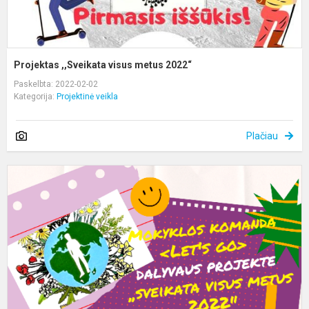
Projektas ,,Sveikata visus metus 2022“
Paskelbta: 2022-02-02
Kategorija:
Projektinė veikla
Plačiau
A
r.
m
ir
s
m
k
,
g