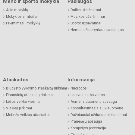
Meno ir sporto mokykla
Paslaugos
Apie mokyklą
Dailės užsiėmimai
Mokyklos simboliai
Muzikos užsiėmimai
Priėmimas į mokyklą
Sporto užsiėmimai
Nemunaičio skyriaus paslaugos
Ataskaitos
Informacija
Biudžeto vykdymo ataskaitų rinkiniai
Nuorodos
Finansinių ataskaitų rinkiniai
Laisvos darbo vietos
Lėšos veiklai viešinti
Asmens duomenų apsauga
Viešieji pirkimai
Konsultavimasis su visuomene
Metinės veiklos ataskaitos
Dažniausiai užduodami klausimai
Pranešėjų apsauga
Korupcijos prevencija
Civilinė sauga