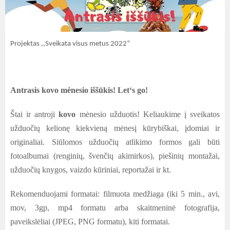
Projektas ,,Sveikata visus metus 2022“
Antrasis kovo mėnesio iššūkis! Let‘s go!
Štai ir antroji
kovo
mėnesio užduotis! Keliaukime į sveikatos
užduočių kelionę kiekvieną mėnesį kūrybiškai, įdomiai ir
originaliai. Siūlomos užduočių atlikimo formos gali būti
fotoalbumai (renginių, švenčių akimirkos), piešinių montažai,
užduočių knygos, vaizdo kūriniai, reportažai ir kt.
Rekomenduojami formatai: filmuota medžiaga (iki 5 min., avi,
mov, 3gp, mp4 formatu arba skaitmeninė fotografija,
paveikslėliai (JPEG, PNG formatu), kiti formatai.