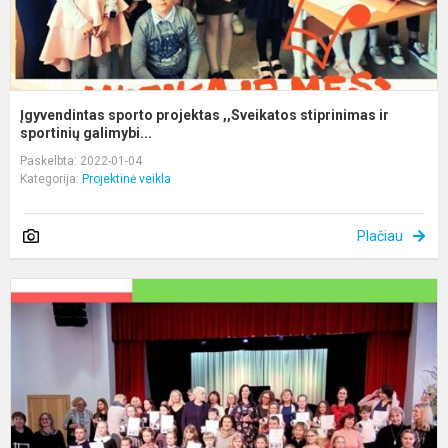
Įgyvendintas sporto projektas ,,Sveikatos stiprinimas ir
sportinių galimybi...
Paskelbta: 2022-01-04
Kategorija:
Projektinė veikla
Plačiau
P
,
s
ir
s
g
pl