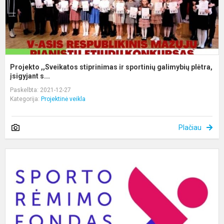
Projekto ,,Sveikatos stiprinimas ir sportinių galimybių plėtra,
įsigyjant s...
Paskelbta: 2021-12-27
Kategorija:
Projektinė veikla
Plačiau
F
S
S
S
A
R