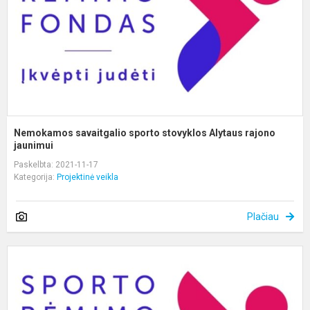
r
ja
Nemokamos savaitgalio sporto stovyklos Alytaus rajono
jaunimui
Paskelbta: 2021-11-17
Kategorija:
Projektinė veikla
Plačiau
K
A
R
J