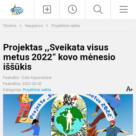
Paieška
Men
Titulinis
Naujienos
Projektinė veikla
Projektas ,,Sveikata visus
metus 2022“ kovo mėnesio
iššūkis
Paskelbė : Dalė Keparutienė
Paskelbta: 2022-03-02
Kategorija:
Projektinė veikla