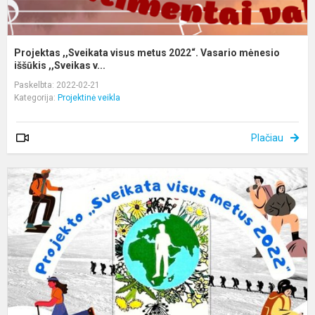
Projektas ,,Sveikata visus metus 2022“. Vasario mėnesio
iššūkis ,,Sveikas v...
Paskelbta: 2022-02-21
Kategorija:
Projektinė veikla
Plačiau
P
,
v
m
2