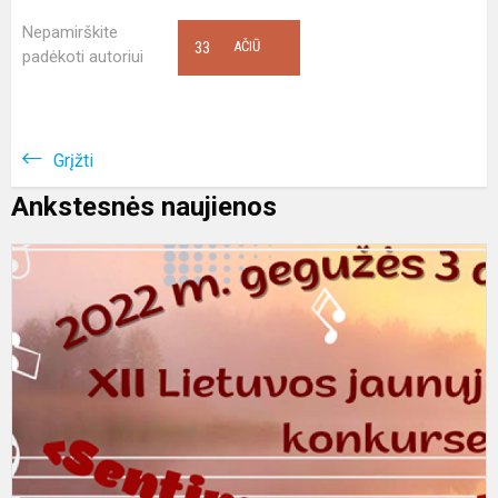
Nepamirškite
33
AČIŪ
padėkoti autoriui
Grįžti
Ankstesnės naujienos
P
,
v
m
2
V
m
iš