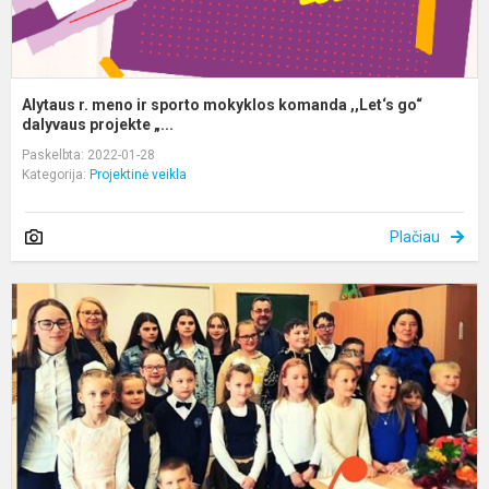
da
Alytaus r. meno ir sporto mokyklos komanda ,,Let‘s go“
dalyvaus projekte „...
Paskelbta: 2022-01-28
Kategorija:
Projektinė veikla
Plačiau
Į
s
p
,
s
ir
sp