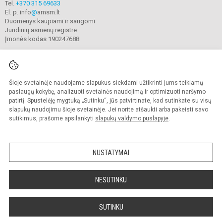
Tel.
+370 315 69633
El. p. info
@
amsm.lt
Duomenys kaupiami ir saugomi
Juridinių asmenų registre
Įmonės kodas 190247688
Šioje svetainėje naudojame slapukus siekdami užtikrinti jums teikiamų
© 2020. Alytaus r. meno ir sporto mokykla. Visos teisės saugomos.
Kopijuoti turinį be raštiško mokyklos sutikimo griežtai draudžiama.
paslaugų kokybę, analizuoti svetainės naudojimą ir optimizuoti naršymo
patirtį. Spustelėję mygtuką „Sutinku“, jūs patvirtinate, kad sutinkate su visų
Prieinamumo paraiška
Slapukų valdymas
slapukų naudojimu šioje svetainėje. Jei norite atšaukti arba pakeisti savo
sutikimus, prašome apsilankyti
slapukų valdymo puslapyje
.
Sumanus būdas atnaujinti
mokyklos interneto
svetainę
NUSTATYMAI
NESUTINKU
SUTINKU