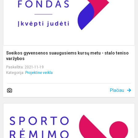
s
t
va
Sveikos gyvensenos suaugusiems kursų metu - stalo teniso
varžybos
Paskelbta: 2021-11-19
Kategorija:
Projektinė veikla
Plačiau
N
s
s
s
A