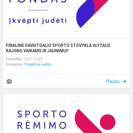
V
FINALINĖ SAVAITGALIO SPORTO STOVYKLA ALYTAUS
RAJONO VAIKAMS IR JAUNIMUI!
Paskelbta: 2021-12-09
Kategorija:
Projektinė veikla
Plačiau
S
g
s
k
m
-