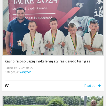
L
m
a
d
t
Kauno rajono Lapių moksleivių atviras dziudo turnyras
Paskelbta: 2024-05-23
Kategorija:
Varžybos
Plačiau
F
v