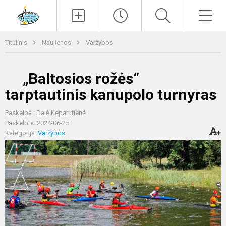
Paieška
Men
Titulinis
Naujienos
Varžybos
„Baltosios rožės“
tarptautinis kanupolo turnyras
Paskelbė : Dalė Keparutienė
Paskelbta: 2024-06-25
Kategorija:
Varžybos