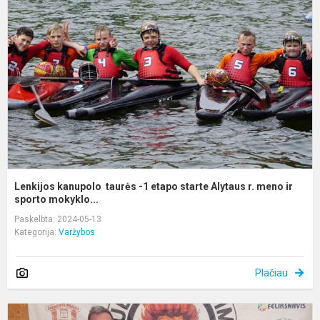
t
-
e
s
A
r.
m
i..
Lenkijos kanupolo taurės -1 etapo starte Alytaus r. meno ir
sporto mokyklo...
Paskelbta: 2024-05-13
Kategorija:
Varžybos
Plačiau
J