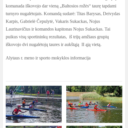
komanada iškovojo dar vieną „Baltosios rožės“ taurę tapdami
turnyro nugalėtojais. Komandą sudarė: Titas Barysas, Deivydas
Karpis, Gabrielė Čepulytė, Vakaris Sukackas, Nojus
Laurinavičius ir komandos kapitonas Nojus Sukackas. Tai
puikus visų sportininkų rezultatas, iš trijų amžiaus grupių
iškovojo dvi nugalėtojų taures ir aukštąją II ąją vietą.
Alytaus r. meno ir sporto mokyklos informacija