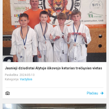
d
A
i
k
t
vi
Jaunieji dziudistai Alytuje iškovojo keturias trečiąsias vietas
Paskelbta: 2024-05-13
Kategorija:
Varžybos
Plačiau
A