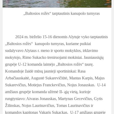
„Baltosios rožės“ tarptautinis kanupolo turnyras
2024 m. birželio 15-16 dienomis Alytuje vyko tarptautinis
„Baltosios rožės“ kanupolo turnyras, kuriame puikiai
sudalyvavo Alytaus r. meno ir sporto mokyklos, irklavimo
mokytojo, Rimo Sukacko treniruojami mokiniai. Jauniausiųjų
grupėje U-12 komanda laimėjo „Baltosios rožės“ taurę.
Komandoje žaidė mūsų jaunieji sportininkai: Rasa
Arbačiauskaitė, Augustė Sukarevičiūtė, Mantas Karpis, Majus
Sukarevičius, Motiejus Franckevičius, Nojus Jonauskas. U-14
amžiaus grupėje komanda užėmė II- ąją vietą, kurioje
rungtyniavo: Aivaras Jonauskas, Martynas Gecevičius, Gytis
Žilinskas, Nojus Laurinavičius, Tomas Laurinavičius ir
komandos kapitonas Vakaris Sukackas. U-17 amžiaus grupėje