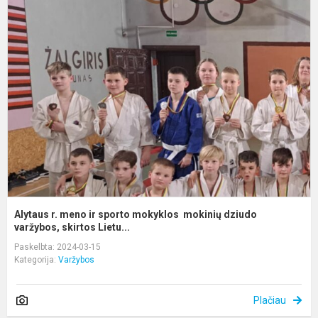
A
r.
m
ir
s
m
m
d
v
Alytaus r. meno ir sporto mokyklos mokinių dziudo
varžybos, skirtos Lietu...
Paskelbta: 2024-03-15
Kategorija:
Varžybos
Plačiau