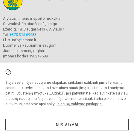
Alytaus r. meno ir sporto mokykla
Savivaldybės biudžetinė įstaiga
Ežero g. 18, Daugai 64137, Alytaus r.
Tel.
+370 315 69633
El. p. info
@
amsm.lt
Duomenys kaupiami ir saugomi
Juridinių asmenų registre
Įmonės kodas 190247688
Šioje svetainėje naudojame slapukus siekdami užtikrinti jums teikiamų
© 2020. Alytaus r. meno ir sporto mokykla. Visos teisės saugomos.
Kopijuoti turinį be raštiško mokyklos sutikimo griežtai draudžiama.
paslaugų kokybę, analizuoti svetainės naudojimą ir optimizuoti naršymo
patirtį. Spustelėję mygtuką „Sutinku“, jūs patvirtinate, kad sutinkate su visų
Prieinamumo paraiška
Slapukų valdymas
slapukų naudojimu šioje svetainėje. Jei norite atšaukti arba pakeisti savo
sutikimus, prašome apsilankyti
slapukų valdymo puslapyje
.
Sumanus būdas atnaujinti
mokyklos interneto
svetainę
NUSTATYMAI