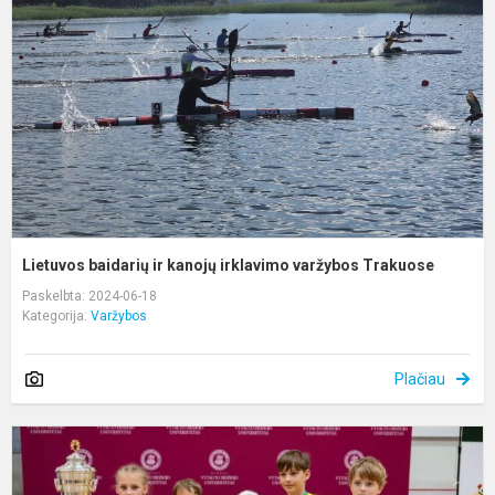
k
i
v
T
Lietuvos baidarių ir kanojų irklavimo varžybos Trakuose
Paskelbta: 2024-06-18
Kategorija:
Varžybos
Plačiau
S
v
„