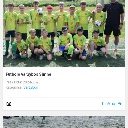
S
Futbolo varžybos Simne
Paskelbta: 2024-05-23
Kategorija:
Varžybos
Plačiau
L
k