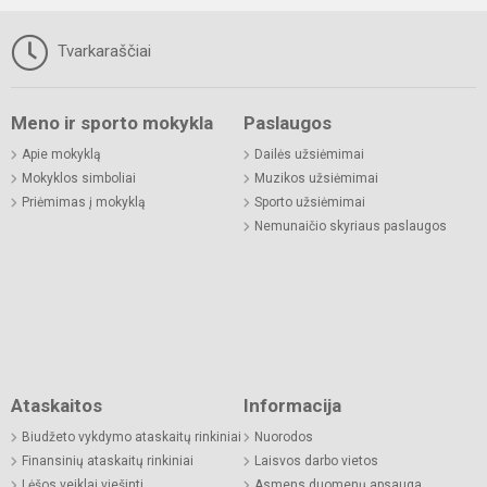
Tvarkaraščiai
Meno ir sporto mokykla
Paslaugos
Apie mokyklą
Dailės užsiėmimai
Mokyklos simboliai
Muzikos užsiėmimai
Priėmimas į mokyklą
Sporto užsiėmimai
Nemunaičio skyriaus paslaugos
Ataskaitos
Informacija
Biudžeto vykdymo ataskaitų rinkiniai
Nuorodos
Finansinių ataskaitų rinkiniai
Laisvos darbo vietos
Lėšos veiklai viešinti
Asmens duomenų apsauga