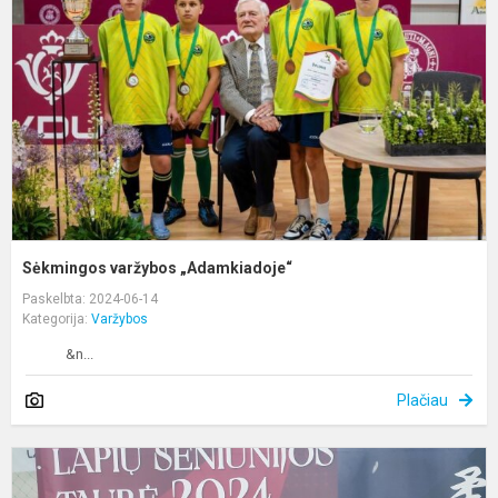
Sėkmingos varžybos „Adamkiadoje“
Paskelbta: 2024-06-14
Kategorija:
Varžybos
&n...
Plačiau
K
r