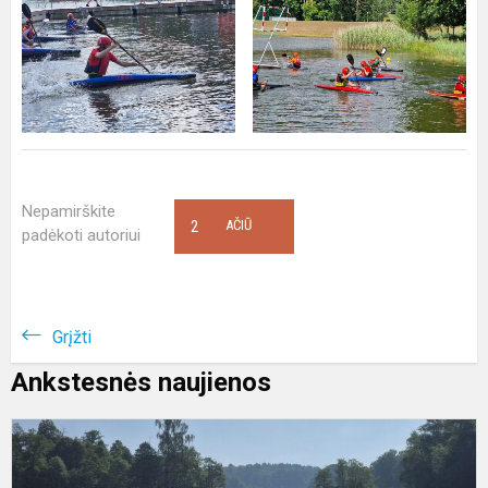
Nepamirškite
2
AČIŪ
padėkoti autoriui
Grįžti
Ankstesnės naujienos
L
b
ir