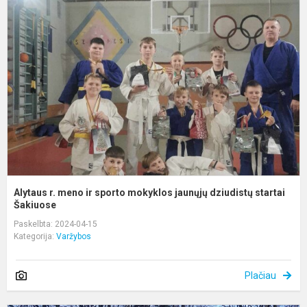
r.
m
ir
s
m
j
d
st
Alytaus r. meno ir sporto mokyklos jaunųjų dziudistų startai
Šakiuose
Paskelbta: 2024-04-15
Kategorija:
Varžybos
Plačiau