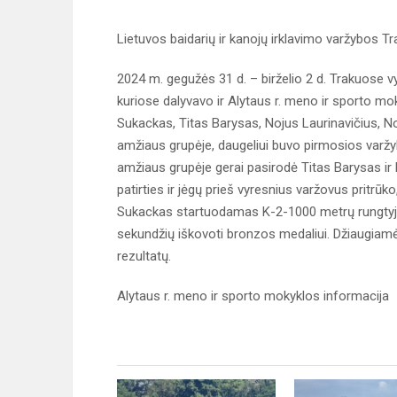
Lietuvos baidarių ir kanojų irklavimo varžybos T
2024 m. gegužės 31 d. – birželio 2 d. Trakuose vy
kuriose dalyvavo ir Alytaus r. meno ir sporto m
Sukackas, Titas Barysas, Nojus Laurinavičius, 
amžiaus grupėje, daugeliui buvo pirmosios varžyb
amžiaus grupėje gerai pasirodė Titas Barysas ir 
patirties ir jėgų prieš vyresnius varžovus pritrūk
Sukackas startuodamas K-2-1000 metrų rungtyje, 
sekundžių iškovoti bronzos medaliui. Džiaugiamės
rezultatų.
Alytaus r. meno ir sporto mokyklos informacija