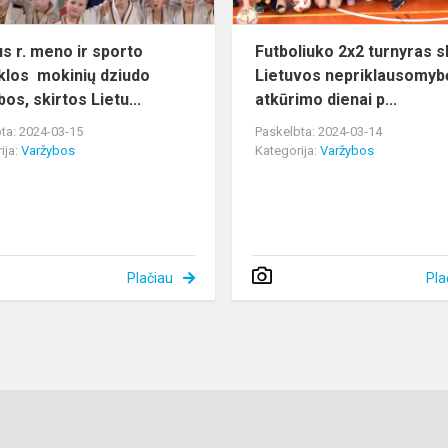
dziudo
varžybos...
us r. meno ir sporto
Futboliuko 2x2 turnyras s
los mokinių dziudo
Lietuvos nepriklausomyb
os, skirtos Lietu...
atkūrimo dienai p...
ta: 2024-03-15
Paskelbta: 2024-03-14
ija:
Varžybos
Kategorija:
Varžybos
Plačiau
Pla