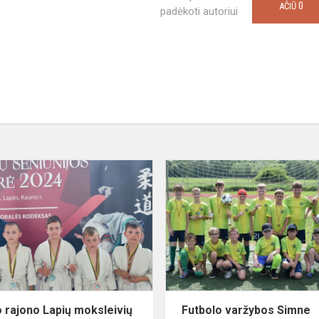
0
AČIŪ
padėkoti autoriui
Kauno
rajono
e“
Lapių
moksleivių
atviras
dziudo
turnyras
 rajono Lapių moksleivių
Futbolo varžybos Simne