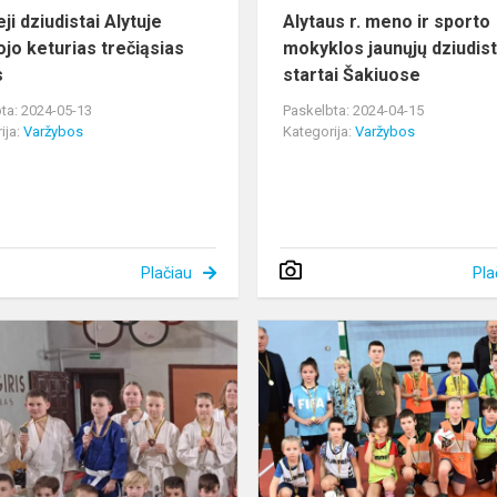
ji dziudistai Alytuje
Alytaus r. meno ir sporto
ojo keturias trečiąsias
mokyklos jaunųjų dziudis
s
startai Šakiuose
ta: 2024-05-13
Paskelbta: 2024-04-15
ija:
Varžybos
Kategorija:
Varžybos
Plačiau
Pla
Alytaus
r.
meno
ir
sporto
mokyklos
mokinių