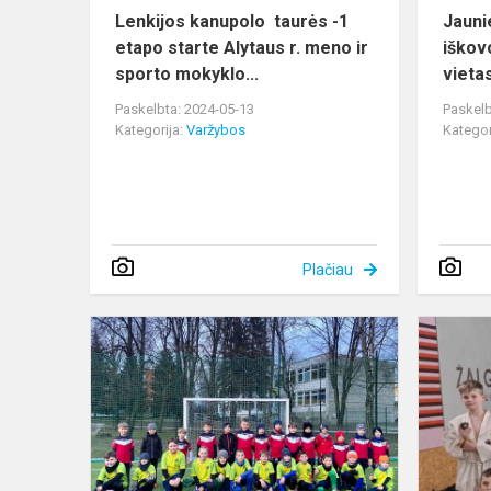
meno
Lenkijos kanupolo taurės -1
Jaunie
i...
etapo starte Alytaus r. meno ir
iškov
sporto mokyklo...
vieta
Paskelbta: 2024-05-13
Paskelb
Kategorija:
Varžybos
Kategor
Plačiau
Futbolo
varžybos
Alytuje