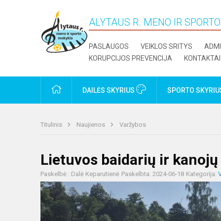
ALYTAUS R. MENO IR SPORT
PASLAUGOS
VEIKLOS SRITYS
ADMI
KORUPCIJOS PREVENCIJA
KONTAKTAI
PRADŽIA
DAILĖS SKYRIUS
SPORTO SKYRI
Titulinis
Naujienos
Varžybos
Lietuvos baidarių ir kanoj
Paskelbė : Dalė Keparutienė
Paskelbta: 2024-06-18
Kategorija: