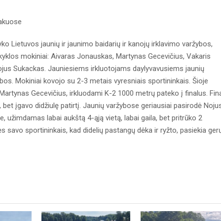
rakuose
ko Lietuvos jaunių ir jaunimo baidarių ir kanojų irklavimo varžybos,
okyklos mokiniai: Aivaras Jonauskas, Martynas Gecevičius, Vakaris
Nojus Sukackas. Jauniesiems irkluotojams daylyvavusiems jaunių
os. Mokiniai kovojo su 2-3 metais vyresniais sportininkais. Šioje
Martynas Gecevičius, irkluodami K-2 1000 metrų pateko į finalus. Fin
o, bet įgavo didžiulę patirtį. Jaunių varžybose geriausiai pasirodė Noju
užimdamas labai aukštą 4-ąją vietą, labai gaila, bet pritrūko 2
 savo sportininkais, kad didelių pastangų dėka ir ryžto, pasiekia ger