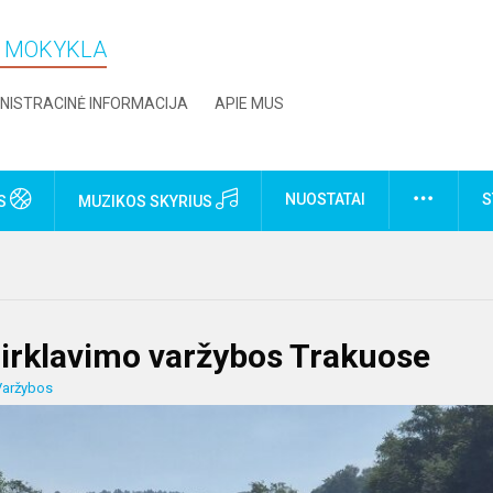
O MOKYKLA
NISTRACINĖ INFORMACIJA
APIE MUS
NUOSTATAI
S
US
MUZIKOS SKYRIUS
ų irklavimo varžybos Trakuose
Varžybos