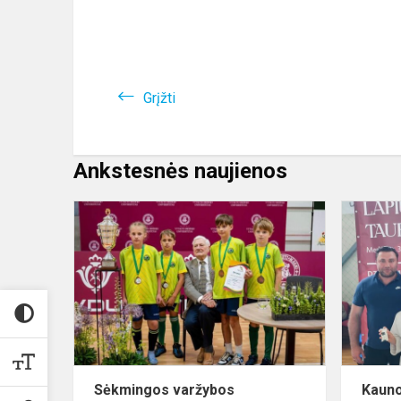
Grįžti
Ankstesnės naujienos
Sėkmingos
varžybos
„Adamkiadoj
Sėkmingos varžybos
Kauno