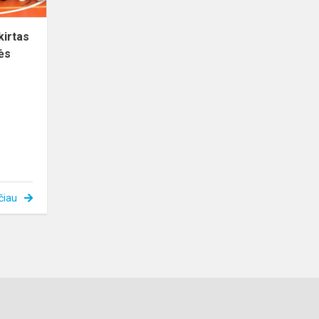
kirtas
ės
čiau