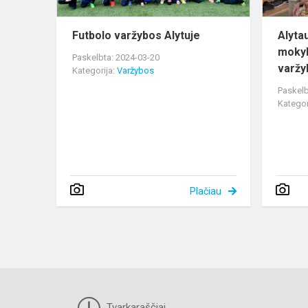
Futbolo varžybos Alytuje
Alyta
mokyk
Paskelbta: 2024-03-20
varžyb
Kategorija:
Varžybos
Paskelb
Kategor
Plačiau
Tvarkaraščiai