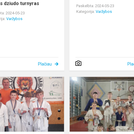
as dziudo turnyras
Paskelbta: 2024-05-23
Kategorija:
Varžybos
ta: 2024-05-23
ija:
Varžybos
Plačiau
Pla
Jaunieji
dziudistai
Alytuje
iškovojo
keturias
trečiąsias
vi...