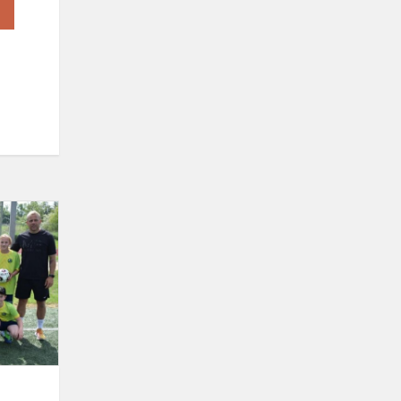
Futbolo
varžybos
Simne