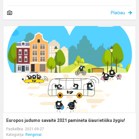
Plačiau
E
j
s
2
p
š
ž
Europos judumo savaitė 2021 paminėta šiaurietišku žygiu!
Paskelbta: 2021-09-27
Kategorija:
Renginiai