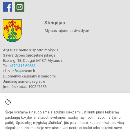
Steigėjas
Alytaus rajono savivaldybė
Alytaus r. meno ir sporto mokykla
Savivaldybės biudžetinė įstaiga
Ežero g. 18, Daugai 64137, Alytaus r.
Tel.
+370 315 69633
El. p. info
@
amsm.lt
Duomenys kaupiami ir saugomi
Juridinių asmenų registre
Įmonės kodas 190247688
Šioje svetainėje naudojame slapukus siekdami užtikrinti jums teikiamų
© 2020. Alytaus r. meno ir sporto mokykla. Visos teisės saugomos.
Kopijuoti turinį be raštiško mokyklos sutikimo griežtai draudžiama.
paslaugų kokybę, analizuoti svetainės naudojimą ir optimizuoti naršymo
patirtį. Spustelėję mygtuką „Sutinku“, jūs patvirtinate, kad sutinkate su visų
Prieinamumo paraiška
Slapukų valdymas
slapukų naudojimu šioje svetainėje. Jei norite atšaukti arba pakeisti savo