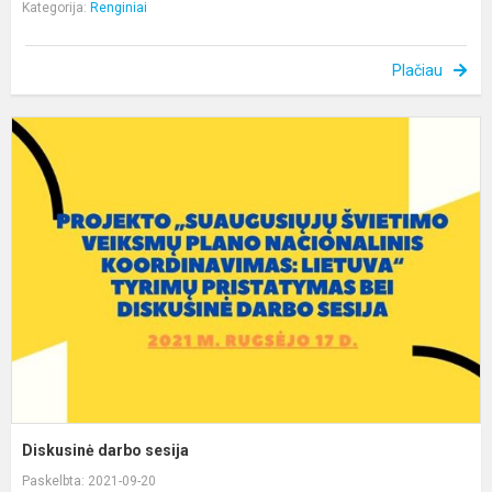
Kategorija:
Renginiai
Plačiau
D
d
s
Diskusinė darbo sesija
Paskelbta: 2021-09-20