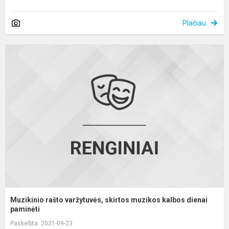
Plačiau
M
r
v
s
m
k
d
p.
Muzikinio rašto varžytuvės, skirtos muzikos kalbos dienai
paminėti
Paskelbta: 2021-09-23