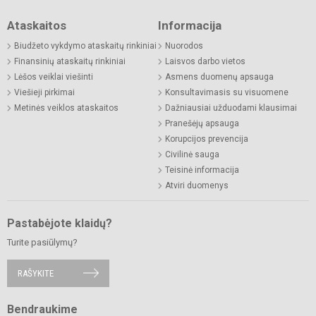
Ataskaitos
Informacija
Biudžeto vykdymo ataskaitų rinkiniai
Nuorodos
Finansinių ataskaitų rinkiniai
Laisvos darbo vietos
Lėšos veiklai viešinti
Asmens duomenų apsauga
Viešieji pirkimai
Konsultavimasis su visuomene
Metinės veiklos ataskaitos
Dažniausiai užduodami klausimai
Pranešėjų apsauga
Korupcijos prevencija
Civilinė sauga
Teisinė informacija
Atviri duomenys
Pastabėjote klaidų?
Turite pasiūlymų?
RAŠYKITE
Bendraukime