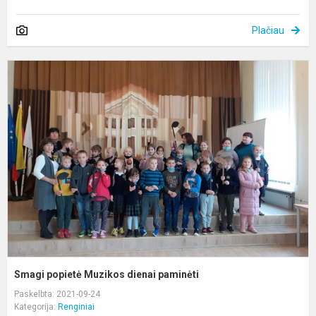
Plačiau
S
p
M
d
p
Smagi popietė Muzikos dienai paminėti
Paskelbta: 2021-09-24
Kategorija:
Renginiai