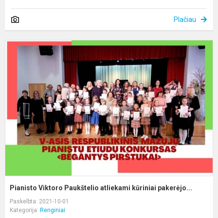
Plačiau
P
V
P
a
kū
Pianisto Viktoro Paukštelio atliekami kūriniai pakerėjo...
Paskelbta: 2021-10-01
Kategorija:
Renginiai