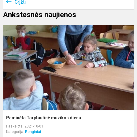
Grįžti
Ankstesnės naujienos
P
T
m
d
Paminėta Tarptautinė muzikos diena
Paskelbta: 2021-10-01
Kategorija:
Renginiai