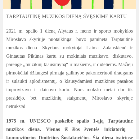
TARPTAUTINĘ MUZIKOS DIENĄ ŠVĘSKIME KARTU
2021 m. spalio 1 dieną Alytaus r. meno ir sporto mokyklos
Miroslavo skyriuje nuotaikingai buvo paminėta Tarptautinė
muzikos diena. Skyriaus mokytojai Laima Zalanskienė ir
Gintautas Pikūnas kartu su mokiniais muzikavo, diskutavo,
parengė ,,muzikinį klausimyną“ ir mažiems, ir dideliems. Mažieji
pirmokėliai džiaugėsi pirmąja galimybe pakoncertuoti draugams
ir sulaukti aplodismentų, o klausydamiesi muzikinės pasakos
improvizavo ir dainavo kartu. Nors mokslo metai dar tik
prasidėjo, bet muzikinių staigmenų Miroslavo skyriuje
netrūksta!
1975 m. UNESCO paskelbė spalio 1-ąją Tarptautine
muzikos diena. Vienas iš šios šventės iniciatorių –
kompozitorius Dmitrijus Šostakovičius. Šią dieną įvairiose