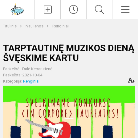
Paieška
Men
Titulinis
Naujienos
Renginiai
TARPTAUTINĘ MUZIKOS DIENĄ
ŠVĘSKIME KARTU
Paskelbė : Dalė Keparutienė
Paskelbta: 2021-10-04
Kategorija:
Renginiai