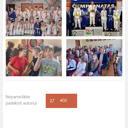
Nepamirškite
27
AČIŪ
padėkoti autoriui