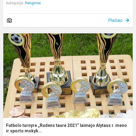
Kategorija:
Renginiai
Plačiau
F
t
„
t
2
l
A
r.
m
Futbolo turnyre „Rudens taurė 2021“ laimėjo Alytaus r. meno
ir sporto mokyk...