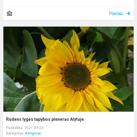
Plačiau
R
l
t
p
A
Rudens lygės tapybos pleneras Alytuje.
Paskelbta: 2021-09-24
Kategorija:
Renginiai