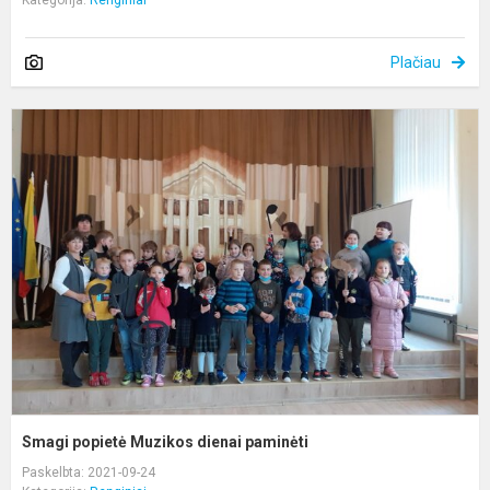
Kategorija:
Renginiai
Plačiau
S
p
M
d
p
Smagi popietė Muzikos dienai paminėti
Paskelbta: 2021-09-24