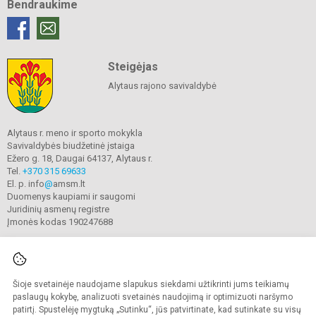
Bendraukime
Steigėjas
Alytaus rajono savivaldybė
Alytaus r. meno ir sporto mokykla
Savivaldybės biudžetinė įstaiga
Ežero g. 18, Daugai 64137, Alytaus r.
Tel.
+370 315 69633
El. p. info
@
amsm.lt
Duomenys kaupiami ir saugomi
Juridinių asmenų registre
Įmonės kodas 190247688
Šioje svetainėje naudojame slapukus siekdami užtikrinti jums teikiamų
© 2020. Alytaus r. meno ir sporto mokykla. Visos teisės saugomos.
Kopijuoti turinį be raštiško mokyklos sutikimo griežtai draudžiama.
paslaugų kokybę, analizuoti svetainės naudojimą ir optimizuoti naršymo
patirtį. Spustelėję mygtuką „Sutinku“, jūs patvirtinate, kad sutinkate su visų
Prieinamumo paraiška
Slapukų valdymas