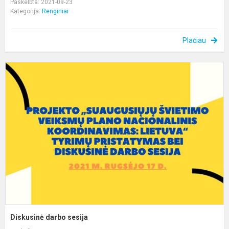
Paskelbta: 2021-09-23
Kategorija:
Renginiai
Plačiau
D
d
s
Diskusinė darbo sesija