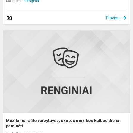
Kategorija:
Renginiai
Plačiau
M
r
v
s
m
k
d
p.
Muzikinio rašto varžytuvės, skirtos muzikos kalbos dienai
paminėti