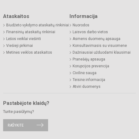
Ataskaitos
Informacija
Biudžeto vykdymo ataskaitų rinkiniai
Nuorodos
Finansinių ataskaitų rinkiniai
Laisvos darbo vietos
Lėšos veiklai viešinti
Asmens duomenų apsauga
Viešieji pirkimai
Konsultavimasis su visuomene
Metinės veiklos ataskaitos
Dažniausiai užduodami klausimai
Pranešėjų apsauga
Korupcijos prevencija
Civilinė sauga
Teisinė informacija
Atviri duomenys
Pastabėjote klaidų?
Turite pasiūlymų?
RAŠYKITE