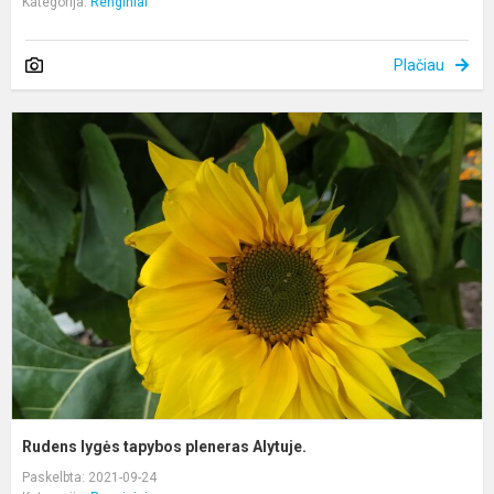
Kategorija:
Renginiai
Plačiau
R
l
t
p
A
Rudens lygės tapybos pleneras Alytuje.
Paskelbta: 2021-09-24