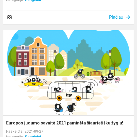
Plačiau
E
j
s
2
p
š
ž
Europos judumo savaitė 2021 paminėta šiaurietišku žygiu!
Paskelbta: 2021-09-27