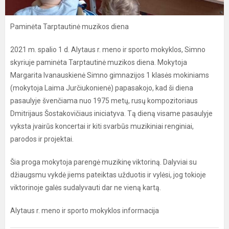
Paminėta Tarptautinė muzikos diena
2021 m. spalio 1 d. Alytaus r. meno ir sporto mokyklos, Simno
skyriuje paminėta Tarptautinė muzikos diena. Mokytoja
Margarita Ivanauskienė Simno gimnazijos 1 klasės mokiniams
(mokytoja Laima Jurčiukonienė) papasakojo, kad ši diena
pasaulyje švenčiama nuo 1975 metų, rusų kompozitoriaus
Dmitrijaus Šostakovičiaus iniciatyva. Tą dieną visame pasaulyje
vyksta įvairūs koncertai ir kiti svarbūs muzikiniai renginiai,
parodos ir projektai.
Šia proga mokytoja parengė muzikinę viktoriną. Dalyviai su
džiaugsmu vykdė jiems pateiktas užduotis ir vylėsi, jog tokioje
viktorinoje galės sudalyvauti dar ne vieną kartą.
Alytaus r. meno ir sporto mokyklos informacija