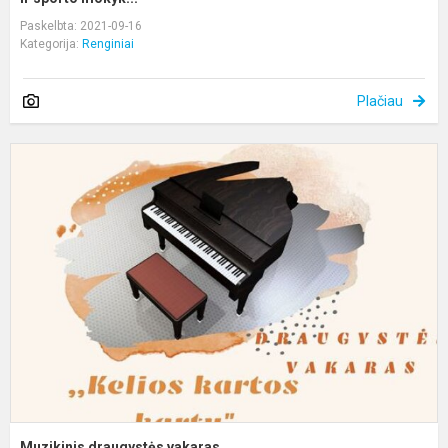
Paskelbta: 2021-09-16
Kategorija:
Renginiai
Plačiau
M
d
v
Muzikinis draugystės vakaras