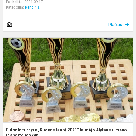
Paskelbta: 2021-09-17
Kategorija:
Renginiai
Plačiau
F
t
„
t
2
l
A
r.
m
Futbolo turnyre „Rudens taurė 2021“ laimėjo Alytaus r. meno
ir sporto mokyk...