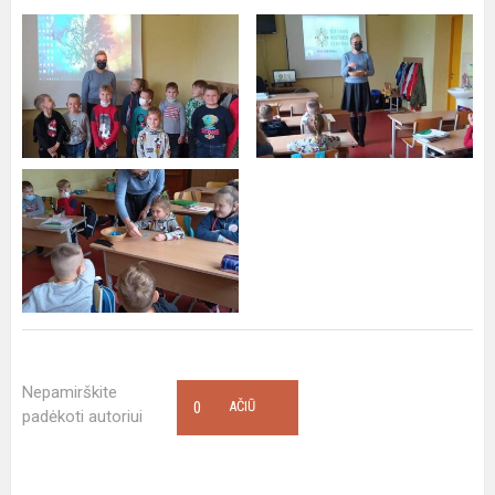
Nepamirškite
0
AČIŪ
padėkoti autoriui