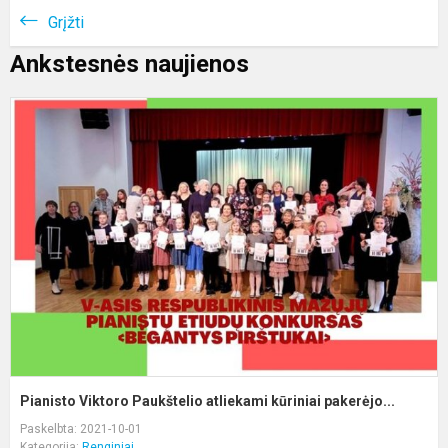
Grįžti
Ankstesnės naujienos
P
V
P
a
kū
Pianisto Viktoro Paukštelio atliekami kūriniai pakerėjo...
Paskelbta: 2021-10-01
Kategorija:
Renginiai