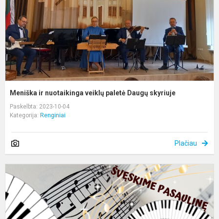
D
s
Meniška ir nuotaikinga veiklų paletė Daugų skyriuje
Paskelbta: 2023-10-04
Kategorija:
Renginiai
Plačiau
P
m
d
p
j