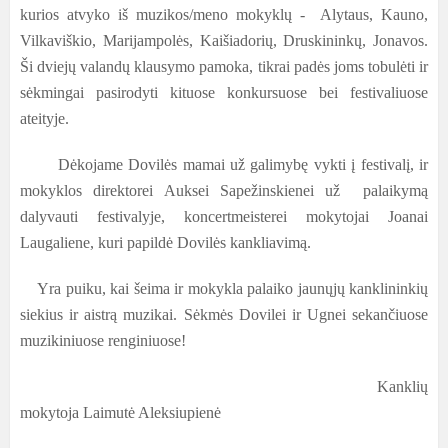
kurios atvyko iš muzikos/meno mokyklų - Alytaus, Kauno,
Vilkaviškio, Marijampolės, Kaišiadorių, Druskininkų, Jonavos.
Ši dviejų valandų klausymo pamoka, tikrai padės joms tobulėti ir
sėkmingai pasirodyti kituose konkursuose bei festivaliuose
ateityje.
Dėkojame Dovilės mamai už galimybę vykti į festivalį, ir
mokyklos direktorei Auksei Sapežinskienei už palaikymą
dalyvauti festivalyje, koncertmeisterei mokytojai Joanai
Laugaliene, kuri papildė Dovilės kankliavimą.
Yra puiku, kai šeima ir mokykla palaiko jaunųjų kanklininkių
siekius ir aistrą muzikai. Sėkmės Dovilei ir Ugnei sekančiuose
muzikiniuose renginiuose!
Kanklių
mokytoja Laimutė Aleksiupienė