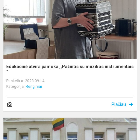
s
m
i
Edukacinė atvira pamoka ,,Pažintis su muzikos instrumentais
“
Paskelbta: 2023-09-14
Kategorija:
Renginiai
Plačiau
R
p
š