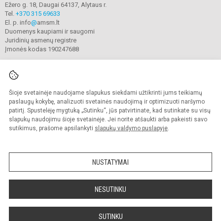
Ežero g. 18, Daugai 64137, Alytaus r.
Tel.
+370 315 69633
El. p. info
@
amsm.lt
Duomenys kaupiami ir saugomi
Juridinių asmenų registre
Įmonės kodas 190247688
Šioje svetainėje naudojame slapukus siekdami užtikrinti jums teikiamų
© 2020. Alytaus r. meno ir sporto mokykla. Visos teisės saugomos.
Kopijuoti turinį be raštiško mokyklos sutikimo griežtai draudžiama.
paslaugų kokybę, analizuoti svetainės naudojimą ir optimizuoti naršymo
patirtį. Spustelėję mygtuką „Sutinku“, jūs patvirtinate, kad sutinkate su visų
Prieinamumo paraiška
Slapukų valdymas
slapukų naudojimu šioje svetainėje. Jei norite atšaukti arba pakeisti savo
sutikimus, prašome apsilankyti
slapukų valdymo puslapyje
.
Sumanus būdas atnaujinti
mokyklos interneto
svetainę
NUSTATYMAI
NESUTINKU
SUTINKU