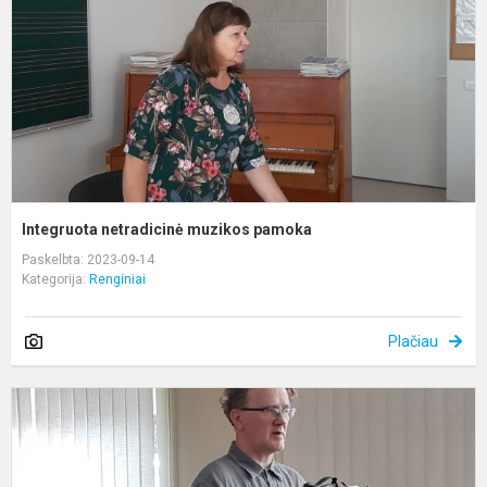
Integruota netradicinė muzikos pamoka
Paskelbta: 2023-09-14
Kategorija:
Renginiai
Plačiau
E
a
p
,