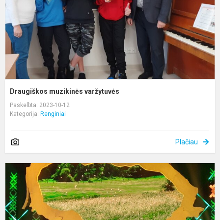
Draugiškos muzikinės varžytuvės
Paskelbta: 2023-10-12
Kategorija:
Renginiai
Plačiau
M
m
k
L
l