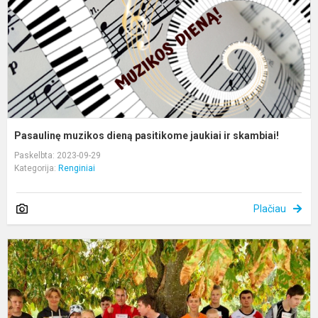
ir
s
Pasaulinę muzikos dieną pasitikome jaukiai ir skambiai!
Paskelbta: 2023-09-29
Kategorija:
Renginiai
Plačiau
A
r.
m
m
m