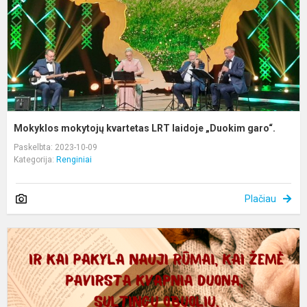
„
g
Mokyklos mokytojų kvartetas LRT laidoje „Duokim garo“.
Paskelbta: 2023-10-09
Kategorija:
Renginiai
Plačiau
D
š
p
k