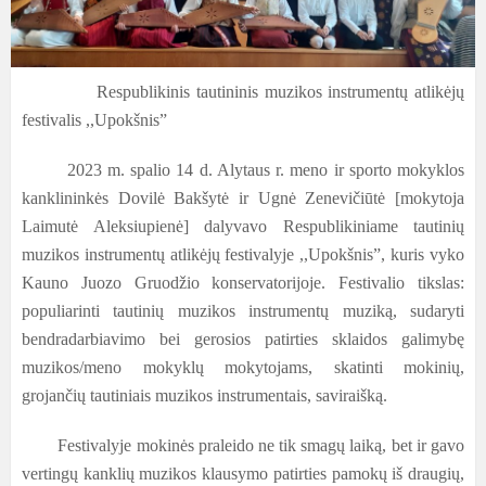
Respublikinis tautininis muzikos instrumentų atlikėjų
festivalis ,,Upokšnis”
2023 m. spalio 14 d. Alytaus r. meno ir sporto mokyklos
kanklininkės Dovilė Bakšytė ir Ugnė Zenevičiūtė [mokytoja
Laimutė Aleksiupienė] dalyvavo Respublikiniame tautinių
muzikos instrumentų atlikėjų festivalyje ,,Upokšnis”, kuris vyko
Kauno Juozo Gruodžio konservatorijoje. Festivalio tikslas:
populiarinti tautinių muzikos instrumentų muziką, sudaryti
bendradarbiavimo bei gerosios patirties sklaidos galimybę
muzikos/meno mokyklų mokytojams, skatinti mokinių,
grojančių tautiniais muzikos instrumentais, saviraišką.
Festivalyje mokinės praleido ne tik smagų laiką, bet ir gavo
vertingų kanklių muzikos klausymo patirties pamokų iš draugių,