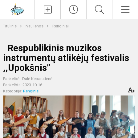
Paieška
Men
Titulinis
Naujienos
Renginiai
Respublikinis muzikos
instrumentų atlikėjų festivalis
,,Upokšnis”
Paskelbė : Dalė Keparutienė
Paskelbta: 2023-10-16
Kategorija:
Renginiai