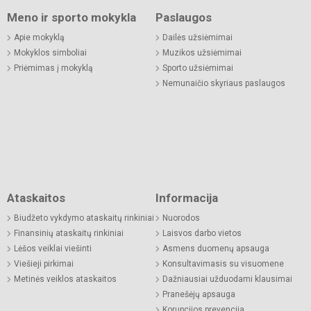
Meno ir sporto mokykla
Paslaugos
Apie mokyklą
Dailės užsiėmimai
Mokyklos simboliai
Muzikos užsiėmimai
Priėmimas į mokyklą
Sporto užsiėmimai
Nemunaičio skyriaus paslaugos
Ataskaitos
Informacija
Biudžeto vykdymo ataskaitų rinkiniai
Nuorodos
Finansinių ataskaitų rinkiniai
Laisvos darbo vietos
Lėšos veiklai viešinti
Asmens duomenų apsauga
Viešieji pirkimai
Konsultavimasis su visuomene
Metinės veiklos ataskaitos
Dažniausiai užduodami klausimai
Pranešėjų apsauga
Korupcijos prevencija