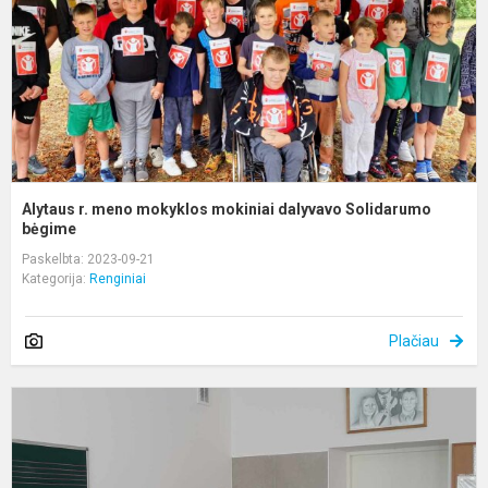
d
S
b
Alytaus r. meno mokyklos mokiniai dalyvavo Solidarumo
bėgime
Paskelbta: 2023-09-21
Kategorija:
Renginiai
Plačiau
I
n
m
p