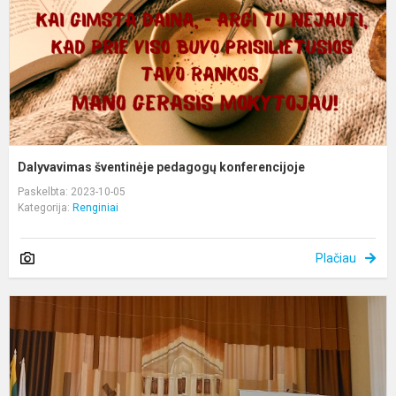
Dalyvavimas šventinėje pedagogų konferencijoje
Paskelbta: 2023-10-05
Kategorija:
Renginiai
Plačiau
M
ir
n
v
p