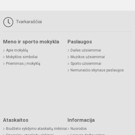
Tvarkaraščiai
Meno ir sporto mokykla
Paslaugos
Apie mokyklą
Dailės užsiėmimai
Mokyklos simboliai
Muzikos užsiėmimai
Priėmimas į mokyklą
Sporto užsiėmimai
Nemunaičio skyriaus paslaugos
Ataskaitos
Informacija
Biudžeto vykdymo ataskaitų rinkiniai
Nuorodos