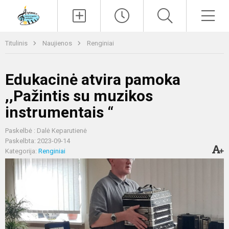
Paieška
Men
Titulinis
Naujienos
Renginiai
Edukacinė atvira pamoka
,,Pažintis su muzikos
instrumentais “
Paskelbė : Dalė Keparutienė
Paskelbta: 2023-09-14
Kategorija:
Renginiai