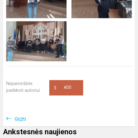
Nepamirškite
5
AČIŪ
padėkoti autoriui
Grįžti
Ankstesnės naujienos