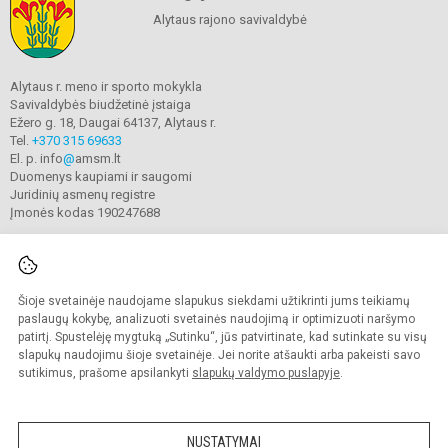
Alytaus rajono savivaldybė
Alytaus r. meno ir sporto mokykla
Savivaldybės biudžetinė įstaiga
Ežero g. 18, Daugai 64137, Alytaus r.
Tel.
+370 315 69633
El. p. info
@
amsm.lt
Duomenys kaupiami ir saugomi
Juridinių asmenų registre
Įmonės kodas 190247688
Šioje svetainėje naudojame slapukus siekdami užtikrinti jums teikiamų
© 2020. Alytaus r. meno ir sporto mokykla. Visos teisės saugomos.
Kopijuoti turinį be raštiško mokyklos sutikimo griežtai draudžiama.
paslaugų kokybę, analizuoti svetainės naudojimą ir optimizuoti naršymo
patirtį. Spustelėję mygtuką „Sutinku“, jūs patvirtinate, kad sutinkate su visų
Prieinamumo paraiška
Slapukų valdymas
slapukų naudojimu šioje svetainėje. Jei norite atšaukti arba pakeisti savo
sutikimus, prašome apsilankyti
slapukų valdymo puslapyje
.
Sumanus būdas atnaujinti
mokyklos interneto
svetainę
NUSTATYMAI