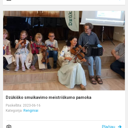
D
s
m
p
Dzūkiško smuikavimo meistriškumo pamoka
Paskelbta: 2023-06-16
Kategorija:
Renginiai
Plačiau