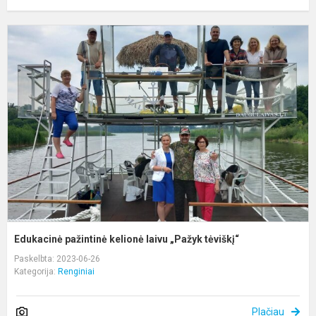
E
p
k
l
„
t
Edukacinė pažintinė kelionė laivu „Pažyk tėviškį“
Paskelbta: 2023-06-26
Kategorija:
Renginiai
Plačiau