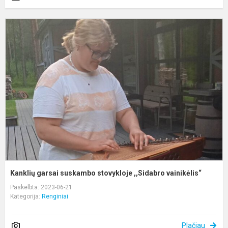
K
g
s
s
,
v
Kanklių garsai suskambo stovykloje ,,Sidabro vainikėlis“
Paskelbta: 2023-06-21
Kategorija:
Renginiai
Plačiau