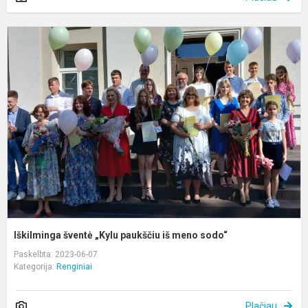
I
š
„
p
i
m
s
Iškilminga šventė „Kylu paukščiu iš meno sodo“
Paskelbta: 2023-06-07
Kategorija:
Renginiai
Plačiau