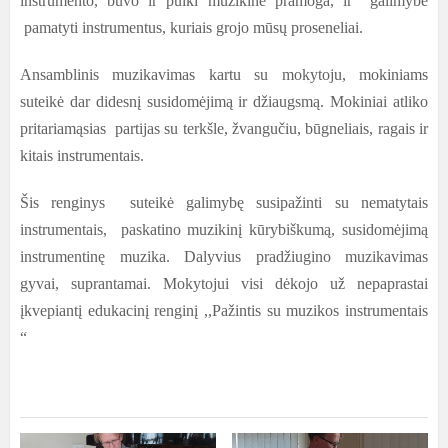
instrumento, buvo ir puiki muzikinė pramoga, ir galimybė
pamatyti instrumentus, kuriais grojo mūsų proseneliai.
Ansamblinis muzikavimas kartu su mokytoju, mokiniams
suteikė dar didesnį susidomėjimą ir džiaugsmą. Mokiniai atliko
pritariamąsias partijas su terkšle, žvangučiu, būgneliais, ragais ir
kitais instrumentais.
Šis renginys suteikė galimybę susipažinti su nematytais
instrumentais, paskatino muzikinį kūrybiškumą, susidomėjimą
instrumentinę muzika. Dalyvius pradžiugino muzikavimas
gyvai, suprantamai. Mokytojui visi dėkojo už nepaprastai
įkvepiantį edukacinį renginį ,,Pažintis su muzikos instrumentais
“