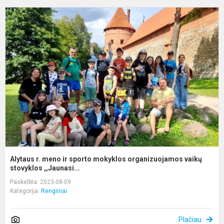
A
r.
m
ir
s
m
o
v
st
Alytaus r. meno ir sporto mokyklos organizuojamos vaikų
stovyklos ,,Jaunasi...
Paskelbta: 2023-08-09
Kategorija:
Renginiai
Plačiau