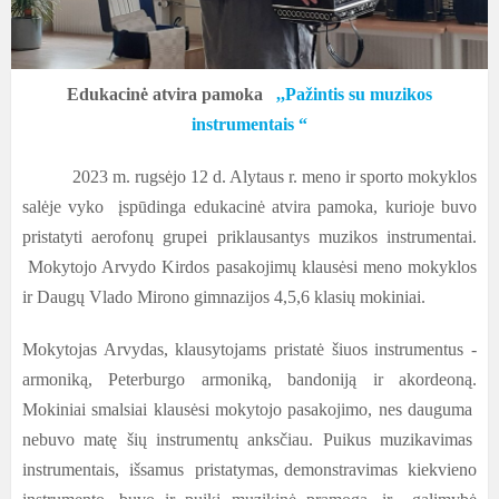
Edukacinė atvira pamoka
,,Pažintis su muzikos
instrumentais “
2023 m. rugsėjo 12 d. Alytaus r. meno ir sporto mokyklos
salėje vyko įspūdinga edukacinė atvira pamoka, kurioje buvo
pristatyti aerofonų grupei priklausantys muzikos instrumentai.
Mokytojo Arvydo Kirdos pasakojimų klausėsi meno mokyklos
ir Daugų Vlado Mirono gimnazijos 4,5,6 klasių mokiniai.
Mokytojas Arvydas, klausytojams pristatė šiuos instrumentus -
armoniką, Peterburgo armoniką, bandoniją ir akordeoną.
Mokiniai smalsiai klausėsi mokytojo pasakojimo, nes dauguma
nebuvo matę šių instrumentų anksčiau. Puikus muzikavimas
instrumentais, išsamus pristatymas, demonstravimas kiekvieno