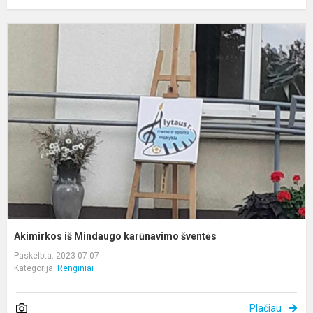
A
i
M
k
š
Akimirkos iš Mindaugo karūnavimo šventės
Paskelbta: 2023-07-07
Kategorija:
Renginiai
Plačiau