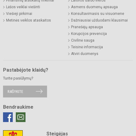
Finansinių ataskaitų rinkiniai
Laisvos darbo vietos
Lėšos veiklai viešinti
Asmens duomenų apsauga
Viešieji pirkimai
Konsultavimasis su visuomene
Metinės veiklos ataskaitos
Dažniausiai užduodami klausimai
Pranešėjų apsauga
Korupcijos prevencija
Civilinė sauga
Teisinė informacija
Atviri duomenys
Pastabėjote klaidų?
Turite pasiūlymų?
RAŠYKITE
Bendraukime
Steigėjas