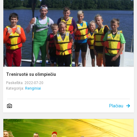
Treniruotė su olimpiečiu
Paskelbta: 2022-07-20
Kategorija:
Renginiai
Plačiau
S
A