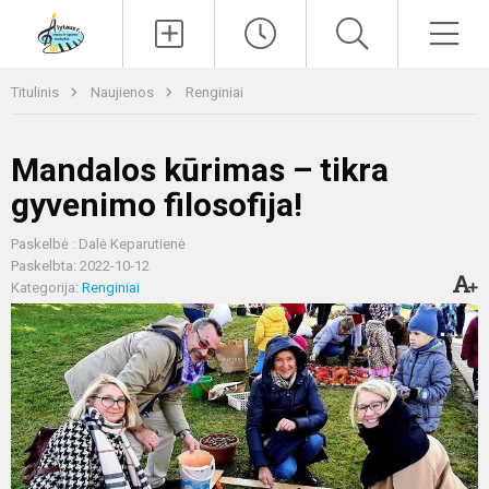
Paieška
Men
Titulinis
Naujienos
Renginiai
Mandalos kūrimas – tikra
gyvenimo filosofija!
Paskelbė : Dalė Keparutienė
Paskelbta: 2022-10-12
Kategorija:
Renginiai