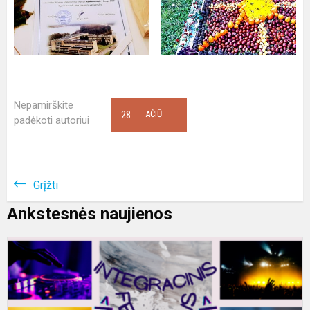
Nepamirškite
28
AČIŪ
padėkoti autoriui
Grįžti
Ankstesnės naujienos
I
f
,
i