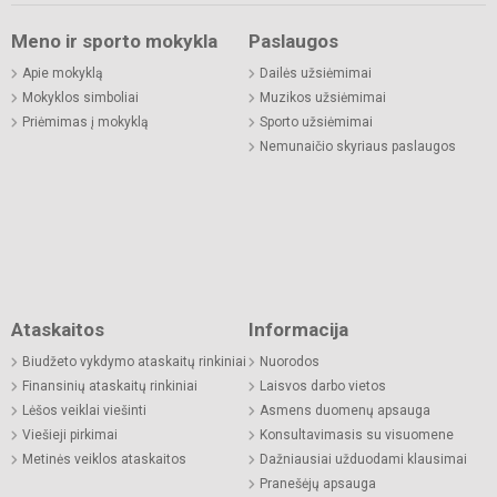
Meno ir sporto mokykla
Paslaugos
Apie mokyklą
Dailės užsiėmimai
Mokyklos simboliai
Muzikos užsiėmimai
Priėmimas į mokyklą
Sporto užsiėmimai
Nemunaičio skyriaus paslaugos
Ataskaitos
Informacija
Biudžeto vykdymo ataskaitų rinkiniai
Nuorodos
Finansinių ataskaitų rinkiniai
Laisvos darbo vietos
Lėšos veiklai viešinti
Asmens duomenų apsauga
Viešieji pirkimai
Konsultavimasis su visuomene
Metinės veiklos ataskaitos
Dažniausiai užduodami klausimai
Pranešėjų apsauga