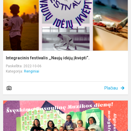
į
Integracinis festivalis ,,Naujų idėjų įkvėpti“.
Paskelbta: 2022-10-06
Kategorija:
Renginiai
Plačiau
P
m
d
š