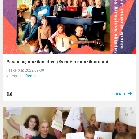
m
Pasaulinę muzikos dieną šventėme muzikuodami!
Paskelbta: 2022-09-30
Kategorija:
Renginiai
Plačiau
I
p