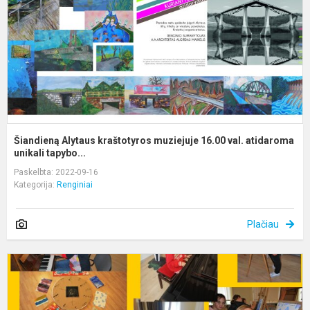
1
v
a
Šiandieną Alytaus kraštotyros muziejuje 16.00 val. atidaroma
unikali tapybo...
Paskelbta: 2022-09-16
Kategorija:
Renginiai
Plačiau
R
1
d