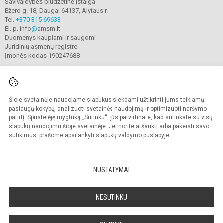
Savivaldybės biudžetinė įstaiga
Ežero g. 18, Daugai 64137, Alytaus r.
Tel.
+370 315 69633
El. p. info
@
amsm.lt
Duomenys kaupiami ir saugomi
Juridinių asmenų registre
Įmonės kodas 190247688
Šioje svetainėje naudojame slapukus siekdami užtikrinti jums teikiamų
© 2020. Alytaus r. meno ir sporto mokykla. Visos teisės saugomos.
Kopijuoti turinį be raštiško mokyklos sutikimo griežtai draudžiama.
paslaugų kokybę, analizuoti svetainės naudojimą ir optimizuoti naršymo
patirtį. Spustelėję mygtuką „Sutinku“, jūs patvirtinate, kad sutinkate su visų
Prieinamumo paraiška
Slapukų valdymas
slapukų naudojimu šioje svetainėje. Jei norite atšaukti arba pakeisti savo
sutikimus, prašome apsilankyti
slapukų valdymo puslapyje
.
Sumanus būdas atnaujinti
mokyklos interneto
svetainę
NUSTATYMAI
NESUTINKU