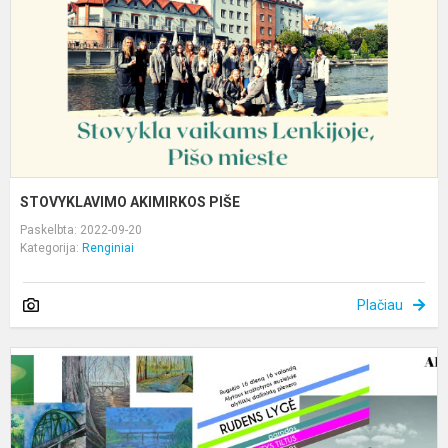
STOVYKLAVIMO AKIMIRKOS PIŠE
Paskelbta: 2022-09-20
Kategorija:
Renginiai
Plačiau
Š
A
k
m