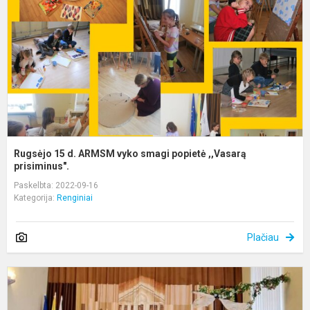
v
s
p
,
p
Rugsėjo 15 d. ARMSM vyko smagi popietė ,,Vasarą
prisiminus".
Paskelbta: 2022-09-16
Kategorija:
Renginiai
Plačiau
R
1
o