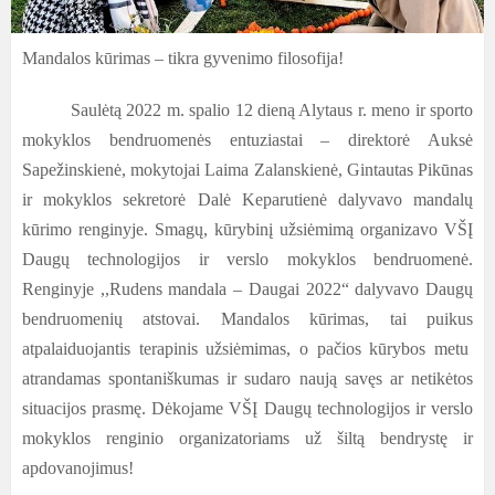
Mandalos kūrimas – tikra gyvenimo filosofija!
Saulėtą 2022 m. spalio 12 dieną Alytaus r. meno ir sporto
mokyklos bendruomenės entuziastai – direktorė Auksė
Sapežinskienė, mokytojai Laima Zalanskienė, Gintautas Pikūnas
ir mokyklos sekretorė Dalė Keparutienė dalyvavo mandalų
kūrimo renginyje. Smagų, kūrybinį užsiėmimą organizavo VŠĮ
Daugų technologijos ir verslo mokyklos bendruomenė.
Renginyje ,,Rudens mandala – Daugai 2022“ dalyvavo Daugų
bendruomenių atstovai. Mandalos kūrimas, tai puikus
atpalaiduojantis terapinis užsiėmimas, o pačios kūrybos metu
atrandamas spontaniškumas ir sudaro naują savęs ar netikėtos
situacijos prasmę. Dėkojame VŠĮ Daugų technologijos ir verslo
mokyklos renginio organizatoriams už šiltą bendrystę ir
apdovanojimus!