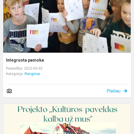
Integruota pamoka
Paskelbta: 2022-09-30
Kategorija:
Renginiai
Plačiau
S
A
P