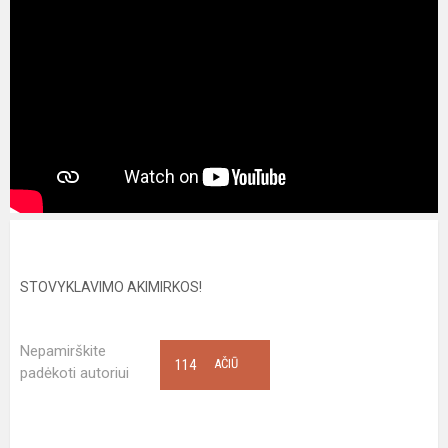
STOVYKLAVIMO AKIMIRKOS!
Nepamirškite
114
AČIŪ
padėkoti autoriui