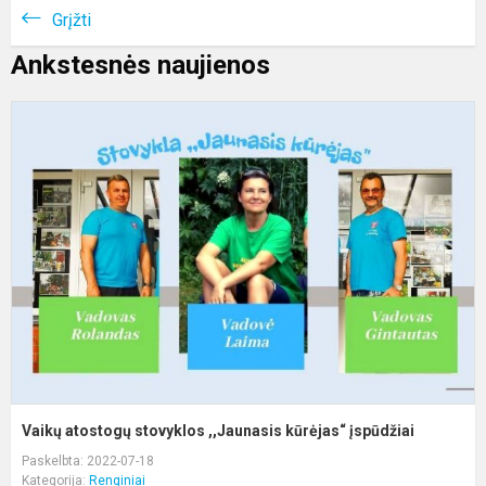
Grįžti
Ankstesnės naujienos
V
a
s
,
k
į
Vaikų atostogų stovyklos ,,Jaunasis kūrėjas“ įspūdžiai
Paskelbta: 2022-07-18
Kategorija:
Renginiai