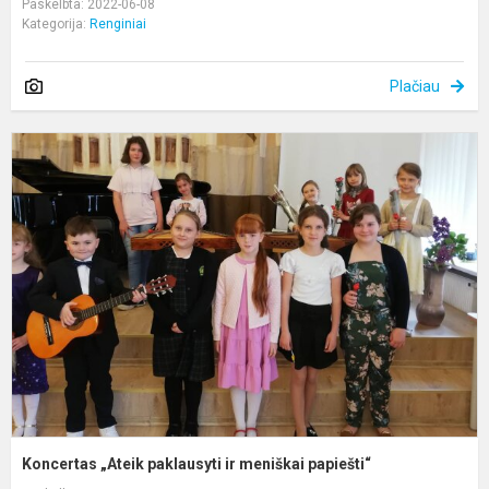
Paskelbta: 2022-06-08
Kategorija:
Renginiai
Plačiau
K
„
p
ir
m
p
Koncertas „Ateik paklausyti ir meniškai papiešti“