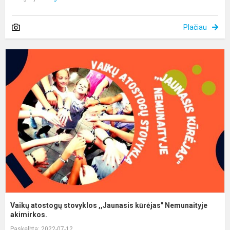
Plačiau
V
a
s
,
k
N
ak
Vaikų atostogų stovyklos ,,Jaunasis kūrėjas" Nemunaityje
akimirkos.
Paskelbta: 2022-07-12