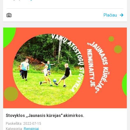
Plačiau
S
,
k
a
Stovyklos ,,Jaunasis kūrėjas" akimirkos.
Paskelbta: 2022-07-15
Kategorija:
Renginiai