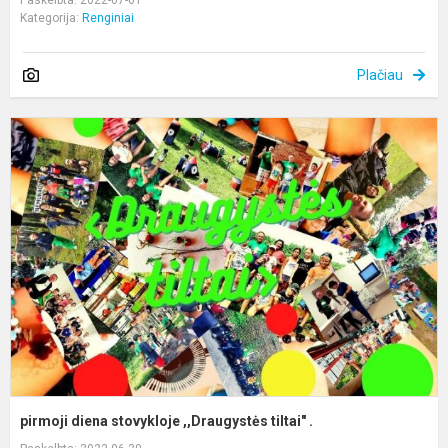
Kategorija:
Renginiai
Plačiau
p
d
s
,
ti
.
pirmoji diena stovykloje ,,Draugystės tiltai" .