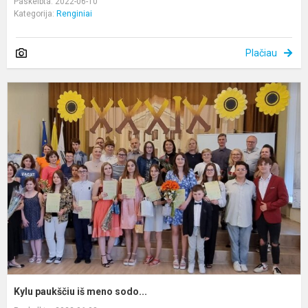
Paskelbta: 2022-06-10
Kategorija:
Renginiai
Plačiau
K
p
i
m
s
Kylu paukščiu iš meno sodo...