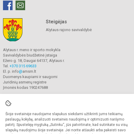
Steigėjas
Alytaus rajono savivaldybė
Alytaus r. meno ir sporto mokykla
Savivaldybės biudžetinė įstaiga
Ežero g. 18, Daugai 64137, Alytaus r.
Tel.
+370 315 69633
El. p. info
@
amsm.lt
Duomenys kaupiami ir saugomi
Juridinių asmenų registre
Įmonės kodas 190247688
Šioje svetainėje naudojame slapukus siekdami užtikrinti jums teikiamų
© 2020. Alytaus r. meno ir sporto mokykla. Visos teisės saugomos.
Kopijuoti turinį be raštiško mokyklos sutikimo griežtai draudžiama.
paslaugų kokybę, analizuoti svetainės naudojimą ir optimizuoti naršymo
patirtį. Spustelėję mygtuką „Sutinku“, jūs patvirtinate, kad sutinkate su visų
Prieinamumo paraiška
Slapukų valdymas
slapukų naudojimu šioje svetainėje. Jei norite atšaukti arba pakeisti savo