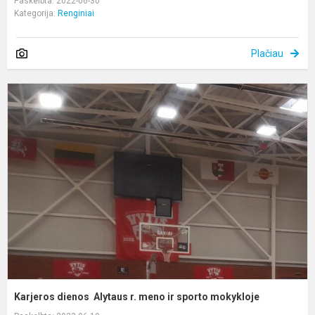
Paskelbta: 2022-06-30
Kategorija:
Renginiai
Plačiau
K
d
A
r.
m
ir
s
m
Karjeros dienos Alytaus r. meno ir sporto mokykloje