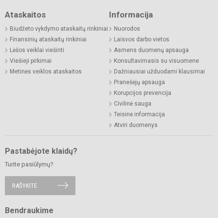
Ataskaitos
Informacija
Biudžeto vykdymo ataskaitų rinkiniai
Nuorodos
Finansinių ataskaitų rinkiniai
Laisvos darbo vietos
Lėšos veiklai viešinti
Asmens duomenų apsauga
Viešieji pirkimai
Konsultavimasis su visuomene
Metinės veiklos ataskaitos
Dažniausiai užduodami klausimai
Pranešėjų apsauga
Korupcijos prevencija
Civilinė sauga
Teisinė informacija
Atviri duomenys
Pastabėjote klaidų?
Turite pasiūlymų?
RAŠYKITE
Bendraukime