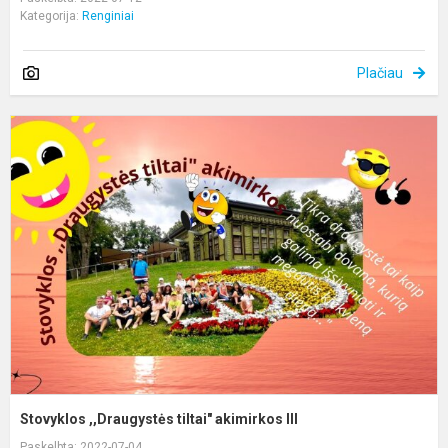
Kategorija:
Renginiai
Plačiau
S
,
ti
a
II
Stovyklos ,,Draugystės tiltai" akimirkos III
Paskelbta: 2022-07-04