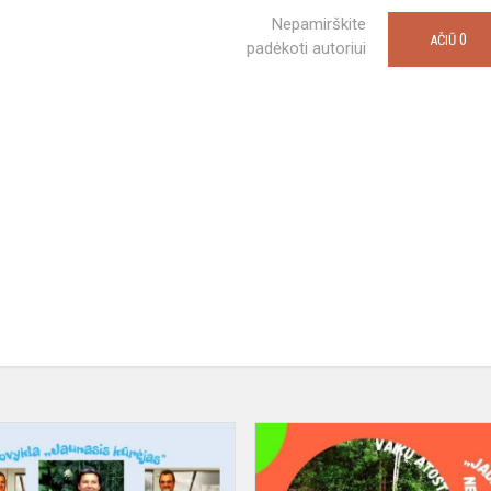
Nepamirškite
0
AČIŪ
padėkoti autoriui
VIMO
Vaikų
!
atostogų
stovyklos