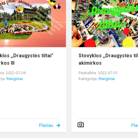
,,Draugystės
tiltai"
akimirkos
III
e
los ,,Draugystės tiltai"
Stovyklos ,,Draugystės til
kos III
akimirkos
ta: 2022-07-04
Paskelbta: 2022-07-01
ija:
Renginiai
Kategorija:
Renginiai
Plačiau
Pla