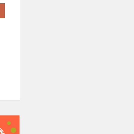
Stovyklos
,,Jaunasis
kūrėjas"