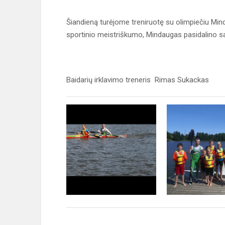
Šiandieną turėjome treniruotę su olimpiečiu Min
sportinio meistriškumo, Mindaugas pasidalino savo
Baidarių irklavimo treneris Rimas Sukackas