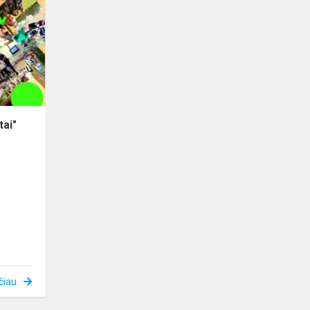
,,Draugystės
tiltai"
akimirkos
tai"
čiau