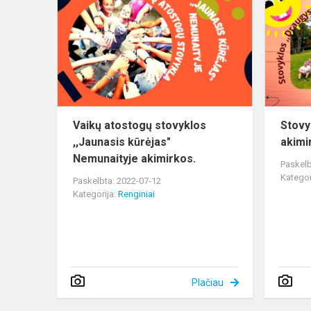
atostogų
stovyklos
,,Jaunasis
kūrėjas"
Nemunaityj
ak...
Vaikų atostogų stovyklos
Stovyk
,,Jaunasis kūrėjas"
akimir
Nemunaityje akimirkos.
Paskelb
Kategor
Paskelbta: 2022-07-12
Kategorija:
Renginiai
Plačiau