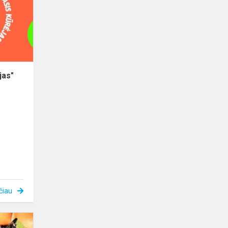
akimirkos.
jas"
čiau
Stovyklos