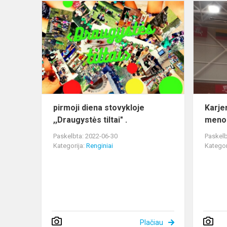
pirmoji
diena
stovykloje
,,Draugystė
tiltai"
.
pirmoji diena stovykloje
Karje
,,Draugystės tiltai" .
meno 
Paskelbta: 2022-06-30
Paskelb
Kategorija:
Renginiai
Kategor
Plačiau