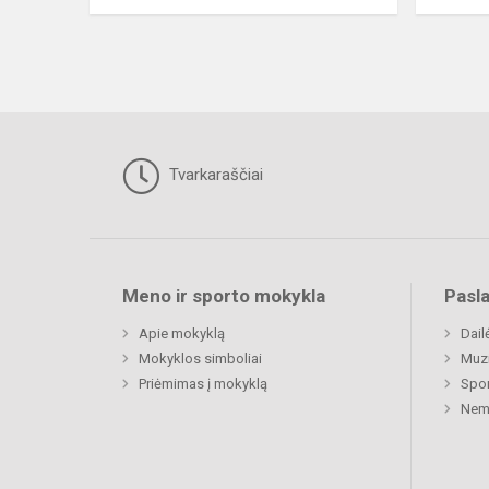
Tvarkaraščiai
Meno ir sporto mokykla
Pasl
Apie mokyklą
Dail
Mokyklos simboliai
Muz
Priėmimas į mokyklą
Spor
Nemu