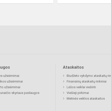
augos
Ataskaitos
ės užsiėmimai
Biudžeto vykdymo ataskaitų rin
ikos užsiėmimai
Finansinių ataskaitų rinkiniai
to užsiėmimai
Lėšos veiklai viešinti
naičio skyriaus paslaugos
Viešieji pirkimai
Metinės veiklos ataskaitos