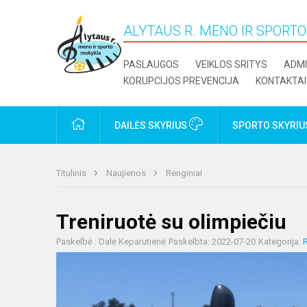
ALYTAUS R. MENO IR SPORT
PASLAUGOS
VEIKLOS SRITYS
ADMI
KORUPCIJOS PREVENCIJA
KONTAKTAI
PRADŽIA
DAILĖS SKYRIUS
SPORTO SKYRI
Titulinis
Naujienos
Renginiai
Treniruotė su olimpiečiu
Paskelbė : Dalė Keparutienė
Paskelbta: 2022-07-20
Kategorija:
R