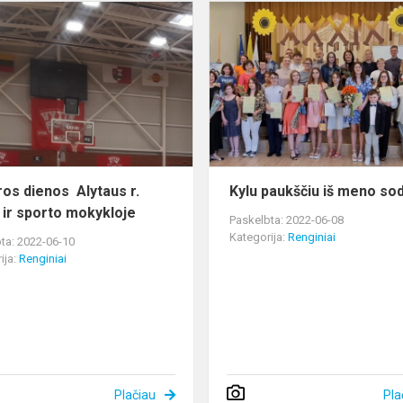
Karjeros
dienos
Alytaus
s
r.
meno
ir
sporto
mokykloje
ros dienos Alytaus r.
Kylu paukščiu iš meno sod
ir sporto mokykloje
Paskelbta: 2022-06-08
Kategorija:
Renginiai
ta: 2022-06-10
ija:
Renginiai
Plačiau
Pla