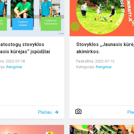
,,Jaunasis
kūrėjas“
įspūdžiai
 atostogų stovyklos
Stovyklos ,,Jaunasis kūrė
asis kūrėjas“ įspūdžiai
akimirkos.
ta: 2022-07-18
Paskelbta: 2022-07-15
ija:
Renginiai
Kategorija:
Renginiai
Plačiau
Pla
Stovyklos