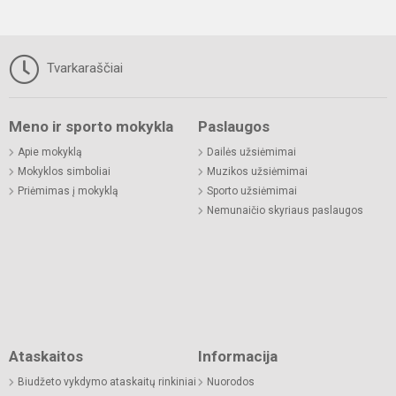
Tvarkaraščiai
Meno ir sporto mokykla
Paslaugos
Apie mokyklą
Dailės užsiėmimai
Mokyklos simboliai
Muzikos užsiėmimai
Priėmimas į mokyklą
Sporto užsiėmimai
Nemunaičio skyriaus paslaugos
Ataskaitos
Informacija
Biudžeto vykdymo ataskaitų rinkiniai
Nuorodos