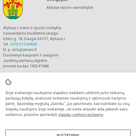
Alytaus rajono savivaldybė
Alytaus r. meno ir sporto mokykla
Savivaldybės biudžetinė įstaiga
Ežero g. 18, Daugai 64137, Alytaus r.
Tel.
+370 315 69633
El. p. info
@
amsm.lt
Duomenys kaupiami ir saugomi
Juridinių asmenų registre
Įmonės kodas 190247688
Šioje svetainėje naudojame slapukus siekdami užtikrinti jums teikiamų
© 2020. Alytaus r. meno ir sporto mokykla. Visos teisės saugomos.
Kopijuoti turinį be raštiško mokyklos sutikimo griežtai draudžiama.
paslaugų kokybę, analizuoti svetainės naudojimą ir optimizuoti naršymo
patirtį. Spustelėję mygtuką „Sutinku“, jūs patvirtinate, kad sutinkate su visų
Prieinamumo paraiška
Slapukų valdymas
slapukų naudojimu šioje svetainėje. Jei norite atšaukti arba pakeisti savo
sutikimus, prašome apsilankyti
slapukų valdymo puslapyje
.
Sumanus būdas atnaujinti
mokyklos interneto
svetainę
NUSTATYMAI