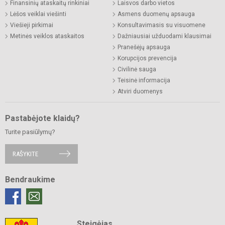
Finansinių ataskaitų rinkiniai
Laisvos darbo vietos
Lėšos veiklai viešinti
Asmens duomenų apsauga
Viešieji pirkimai
Konsultavimasis su visuomene
Metinės veiklos ataskaitos
Dažniausiai užduodami klausimai
Pranešėjų apsauga
Korupcijos prevencija
Civilinė sauga
Teisinė informacija
Atviri duomenys
Pastabėjote klaidų?
Turite pasiūlymų?
RAŠYKITE
Bendraukime
Steigėjas