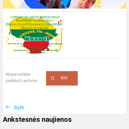
Nepamirškite
12
AČIŪ
padėkoti autoriui
Grįžti
Ankstesnės naujienos