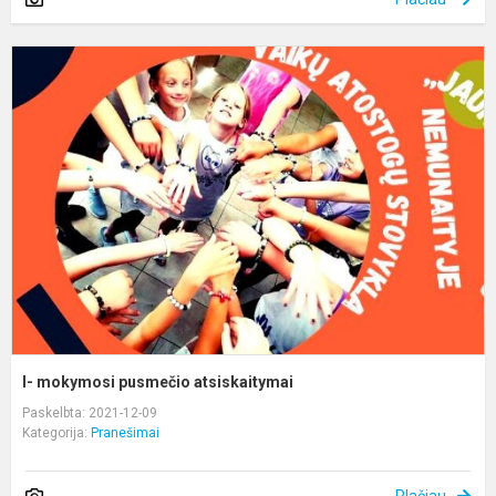
I-
m
p
a
I- mokymosi pusmečio atsiskaitymai
Paskelbta: 2021-12-09
Kategorija:
Pranešimai
Plačiau