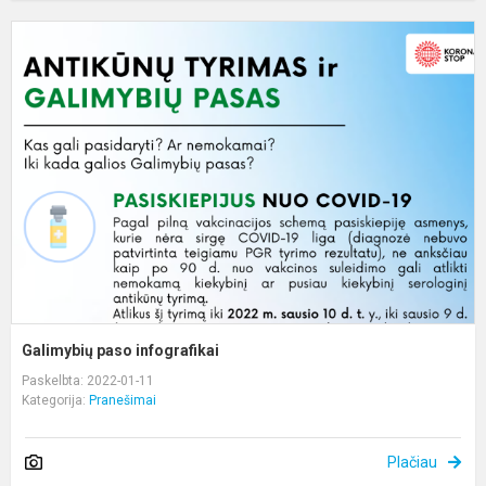
G
p
i
Galimybių paso infografikai
Paskelbta: 2022-01-11
Kategorija:
Pranešimai
Plačiau