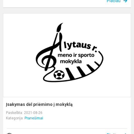
Plačiau
Į
d
p
į
m
Įsakymas dėl priėmimo į mokyklą
Paskelbta: 2021-08-26
Kategorija:
Pranešimai