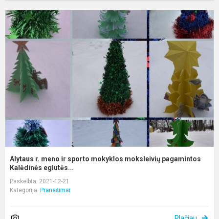
A
r.
m
ir
s
m
m
p
K.
Alytaus r. meno ir sporto mokyklos moksleivių pagamintos
Kalėdinės eglutės...
Paskelbta: 2021-12-21
Kategorija:
Pranešimai
Plačiau