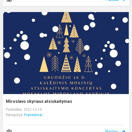
M
s
a
Miroslavo skyriaus atsiskaitymas
Paskelbta: 2021-12-10
Kategorija:
Pranešimai
Plačiau