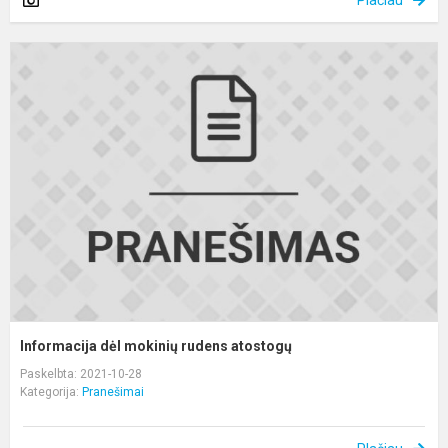
I
d
m
r
a
Informacija dėl mokinių rudens atostogų
Paskelbta: 2021-10-28
Kategorija:
Pranešimai