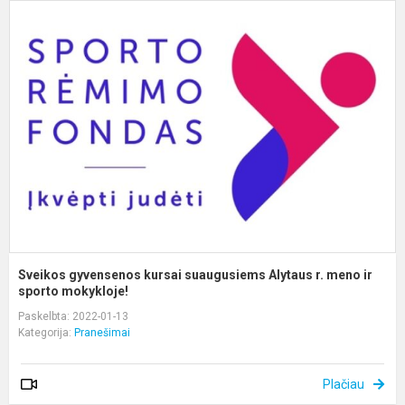
S
g
k
s
A
r.
m
ir
sp
Sveikos gyvensenos kursai suaugusiems Alytaus r. meno ir
sporto mokykloje!
Paskelbta: 2022-01-13
Kategorija:
Pranešimai
Plačiau