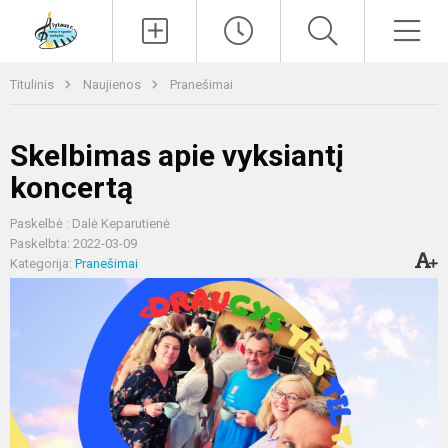
Paieška
Men
Titulinis
Naujienos
Pranešimai
Skelbimas apie vyksiantį
koncertą
Paskelbė : Dalė Keparutienė
Paskelbta: 2022-03-09
Kategorija:
Pranešimai