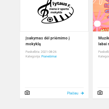
priėmimo
į
mokyklą
Įsakymas dėl priėmimo į
Muziki
mokyklą
labai
Paskelbta: 2021-08-26
Paskelb
Kategorija:
Pranešimai
Kategor
Plačiau