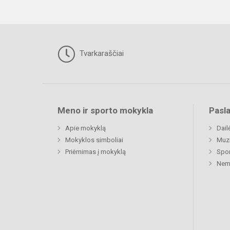
Tvarkaraščiai
Meno ir sporto mokykla
Pasl
Apie mokyklą
Dail
Mokyklos simboliai
Muz
Priėmimas į mokyklą
Spor
Nemu