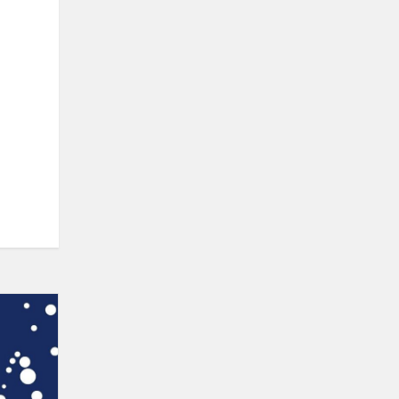
Miroslavo
skyriaus
atsiskaitymas