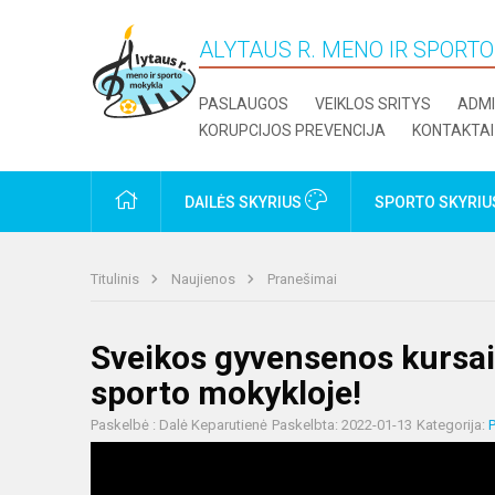
ALYTAUS R. MENO IR SPORT
PASLAUGOS
VEIKLOS SRITYS
ADMI
KORUPCIJOS PREVENCIJA
KONTAKTAI
PRADŽIA
DAILĖS SKYRIUS
SPORTO SKYRI
Titulinis
Naujienos
Pranešimai
Sveikos gyvensenos kursai
sporto mokykloje!
Paskelbė : Dalė Keparutienė
Paskelbta: 2022-01-13
Kategorija: