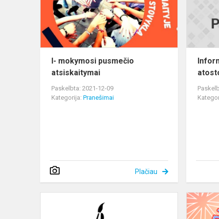
I- mokymosi pusmečio
Infor
atsiskaitymai
atost
Paskelbta: 2021-12-09
Paskelb
Kategorija:
Pranešimai
Kategor
Plačiau
Įsakymas
dėl