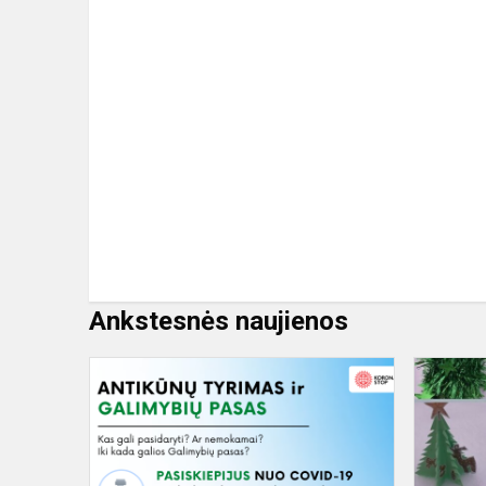
Ankstesnės naujienos
Galimybių
paso
infografikai