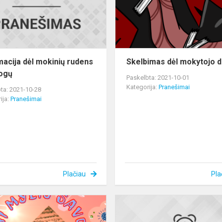
atostogų
macija dėl mokinių rudens
Skelbimas dėl mokytojo 
ogų
Paskelbta: 2021-10-01
Kategorija:
Pranešimai
ta: 2021-10-28
ija:
Pranešimai
Plačiau
Pla
Muzikinė
virtuali