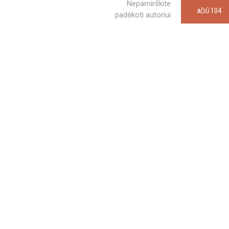
Nepamirškite
104
AČIŪ
padėkoti autoriui