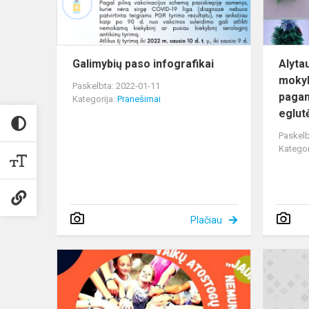
Galimybių paso infografikai
Alyta
mokyk
Paskelbta: 2022-01-11
pagam
Kategorija:
Pranešimai
eglutė
Paskelb
Kategor
Plačiau
I-
mokymosi
pusmečio
atsiskaitym