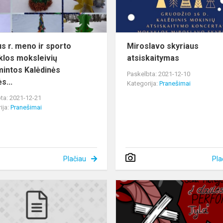
mokyklos
moksleivių
pagamintos
K...
us r. meno ir sporto
Miroslavo skyriaus
los moksleivių
atsiskaitymas
intos Kalėdinės
Paskelbta: 2021-12-10
s...
Kategorija:
Pranešimai
ta: 2021-12-21
ija:
Pranešimai
Plačiau
Pla
Informacija
dėl
mokinių
ai
rudens