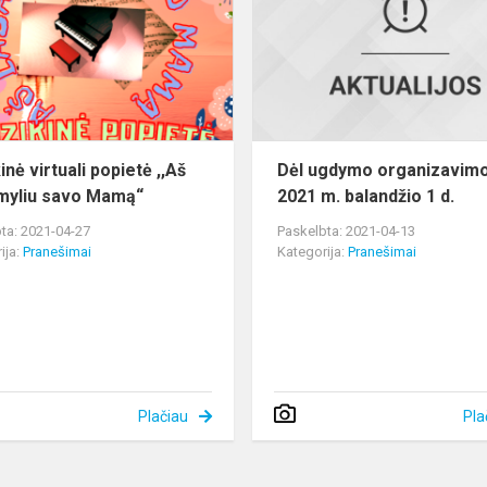
popietė
,,Aš
labai
myliu
savo
Mamą“
nė virtuali popietė ,,Aš
Dėl ugdymo organizavim
 myliu savo Mamą“
2021 m. balandžio 1 d.
ta: 2021-04-27
Paskelbta: 2021-04-13
ija:
Pranešimai
Kategorija:
Pranešimai
Plačiau
Pla