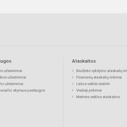
augos
Ataskaitos
ės užsiėmimai
Biudžeto vykdymo ataskaitų rin
ikos užsiėmimai
Finansinių ataskaitų rinkiniai
to užsiėmimai
Lėšos veiklai viešinti
naičio skyriaus paslaugos
Viešieji pirkimai
Metinės veiklos ataskaitos