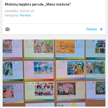
Mokinių tapybos paroda ,,Mano madona".
Paskelbta: 2025-01-29
Kategorija:
Parodos
Plačiau
D
s
s
d
i
J