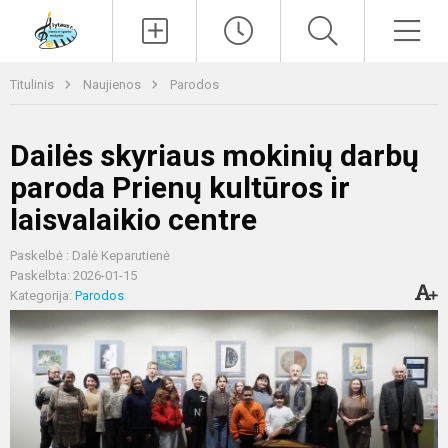
Paieška
Men
Titulinis
Naujienos
Parodos
Dailės skyriaus mokinių darbų
paroda Prienų kultūros ir
laisvalaikio centre
Paskelbė : Dalė Keparutienė
Paskelbta: 2026-01-15
Kategorija:
Parodos