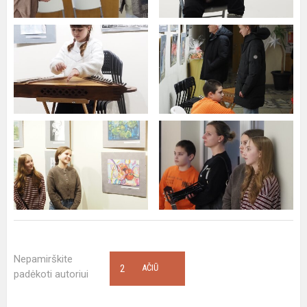
Nepamirškite
2
AČIŪ
padėkoti autoriui