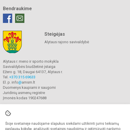
Bendraukime
Steigėjas
Alytaus rajono savivaldybė
Alytaus r. meno ir sporto mokykla
Savivaldybės biudžetinė įstaiga
Ežero g. 18, Daugai 64137, Alytaus r.
Tel.
+370 315 69633
El. p. info
@
amsm.lt
Duomenys kaupiami ir saugomi
Juridinių asmenų registre
Įmonės kodas 190247688
Šioje svetainėje naudojame slapukus siekdami užtikrinti jums teikiamų
© 2020. Alytaus r. meno ir sporto mokykla. Visos teisės saugomos.
Kopijuoti turinį be raštiško mokyklos sutikimo griežtai draudžiama.
paslaugų kokybę, analizuoti svetainės naudojimą ir optimizuoti naršymo