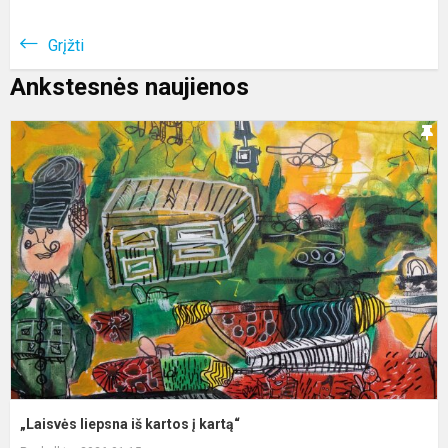
Grįžti
Ankstesnės naujienos
„
l
i
k
į
k
„Laisvės liepsna iš kartos į kartą“