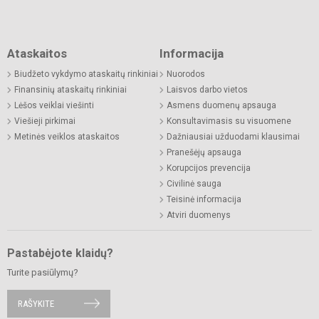
Ataskaitos
Informacija
Biudžeto vykdymo ataskaitų rinkiniai
Nuorodos
Finansinių ataskaitų rinkiniai
Laisvos darbo vietos
Lėšos veiklai viešinti
Asmens duomenų apsauga
Viešieji pirkimai
Konsultavimasis su visuomene
Metinės veiklos ataskaitos
Dažniausiai užduodami klausimai
Pranešėjų apsauga
Korupcijos prevencija
Civilinė sauga
Teisinė informacija
Atviri duomenys
Pastabėjote klaidų?
Turite pasiūlymų?
RAŠYKITE