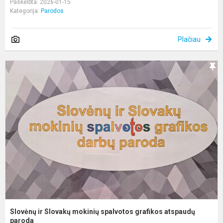
Paskelbta: 2026-01-15
Kategorija:
Parodos
Plačiau
S
ir
S
m
s
g
a
p
Slovėnų ir Slovakų mokinių spalvotos grafikos atspaudų
paroda