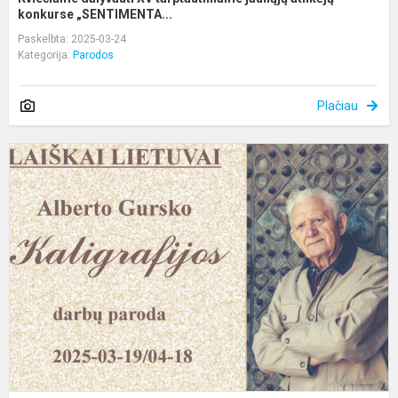
konkurse „SENTIMENTA...
Paskelbta: 2025-03-24
Kategorija:
Parodos
Plačiau
A
G
k
d
p