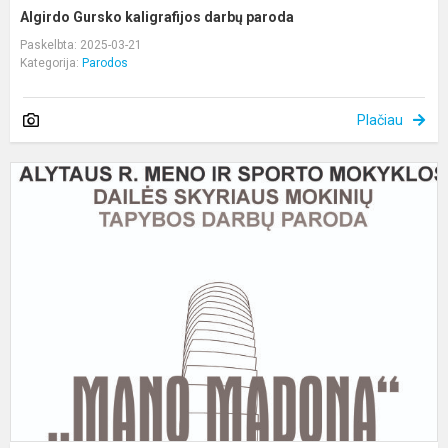
Algirdo Gursko kaligrafijos darbų paroda
Paskelbta: 2025-03-21
Kategorija:
Parodos
Plačiau
M
t
p
,
m