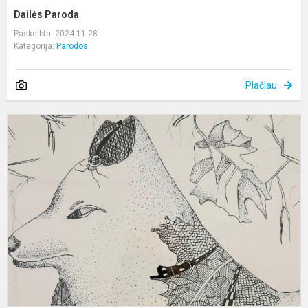
Dailės Paroda
Paskelbta: 2024-11-28
Kategorija:
Parodos
Plačiau
M
d
p
,,
P
K