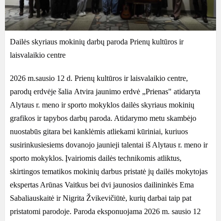
Dailės skyriaus mokinių darbų paroda Prienų kultūros ir
laisvalaikio centre
2026 m.sausio 12 d. Prienų kultūros ir laisvalaikio centre,
parodų erdvėje šalia
Atvira jaunimo erdvė „Prienas"
atidaryta
Alytaus r. meno ir sporto mokyklos dailės skyriaus mokinių
grafikos ir tapybos darbų paroda. Atidarymo metu skambėjo
nuostabūs gitara bei kanklėmis atliekami kūriniai, kuriuos
susirinkusiesiems dovanojo jaunieji talentai iš Alytaus r. meno ir
sporto mokyklos.
Įvairiomis dailės technikomis atliktus,
skirtingos tematikos mokinių darbus pristatė jų dailės mokytojas
ekspertas Arūnas Vaitkus bei dvi jaunosios dailininkės Ema
Sabaliauskaitė ir Nigrita Žvikevičiūtė, kurių darbai taip pat
pristatomi parodoje.
Paroda eksponuojama 2026 m. sausio 12