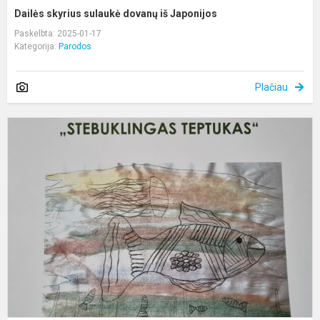
Dailės skyrius sulaukė dovanų iš Japonijos
Paskelbta: 2025-01-17
Kategorija:
Parodos
Plačiau
D
P