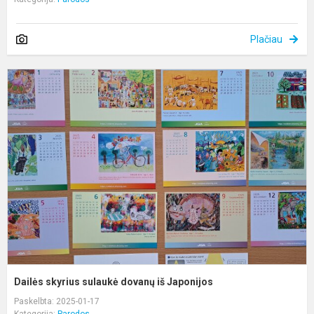
Plačiau
D
s
s
d
i
J
Dailės skyrius sulaukė dovanų iš Japonijos
Paskelbta: 2025-01-17