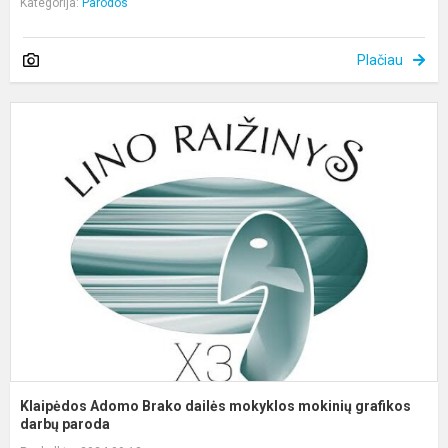
Kategorija:
Parodos
Plačiau
K
A
B
d
m
m
g
d
Klaipėdos Adomo Brako dailės mokyklos mokinių grafikos
darbų paroda