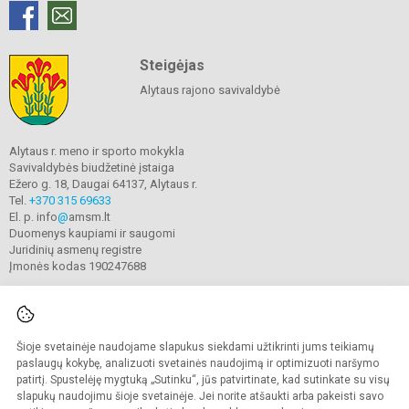
Steigėjas
Alytaus rajono savivaldybė
Alytaus r. meno ir sporto mokykla
Savivaldybės biudžetinė įstaiga
Ežero g. 18, Daugai 64137, Alytaus r.
Tel.
+370 315 69633
El. p. info
@
amsm.lt
Duomenys kaupiami ir saugomi
Juridinių asmenų registre
Įmonės kodas 190247688
Šioje svetainėje naudojame slapukus siekdami užtikrinti jums teikiamų
© 2020. Alytaus r. meno ir sporto mokykla. Visos teisės saugomos.
Kopijuoti turinį be raštiško mokyklos sutikimo griežtai draudžiama.
paslaugų kokybę, analizuoti svetainės naudojimą ir optimizuoti naršymo
patirtį. Spustelėję mygtuką „Sutinku“, jūs patvirtinate, kad sutinkate su visų
Prieinamumo paraiška
Slapukų valdymas
slapukų naudojimu šioje svetainėje. Jei norite atšaukti arba pakeisti savo