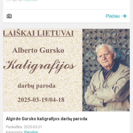
Plačiau
A
G
k
d
p
Algirdo Gursko kaligrafijos darbų paroda
Paskelbta: 2025-03-21
Kategorija:
Parodos