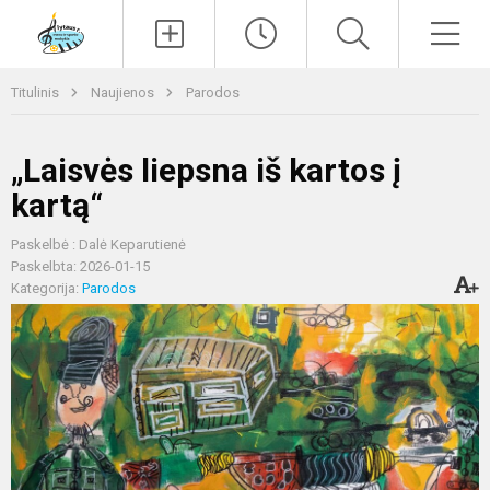
Paieška
Men
Titulinis
Naujienos
Parodos
„Laisvės liepsna iš kartos į
kartą“
Paskelbė : Dalė Keparutienė
Paskelbta: 2026-01-15
Kategorija:
Parodos