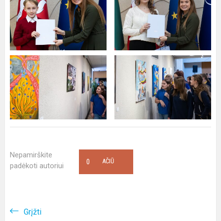
Nepamirškite
0
AČIŪ
padėkoti autoriui
Grįžti