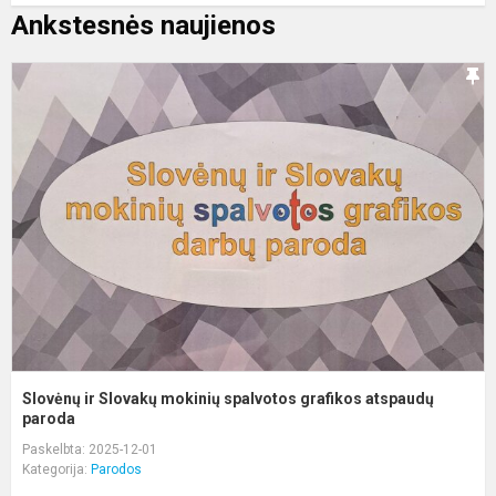
Ankstesnės naujienos
S
ir
S
m
s
g
a
p
Slovėnų ir Slovakų mokinių spalvotos grafikos atspaudų
paroda
Paskelbta: 2025-12-01
Kategorija:
Parodos