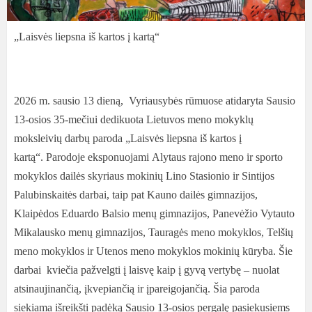
„Laisvės liepsna iš kartos į kartą“
2026 m. sausio 13 dieną, Vyriausybės rūmuose atidaryta Sausio
13-osios 35-mečiui dedikuota Lietuvos meno mokyklų
moksleivių darbų paroda „Laisvės liepsna iš kartos į
kartą“.
Parodoje eksponuojami Alytaus rajono meno ir sporto
mokyklos dailės skyriaus mokinių Lino Stasionio ir Sintijos
Palubinskaitės darbai, taip pat Kauno dailės gimnazijos,
Klaipėdos Eduardo Balsio menų gimnazijos, Panevėžio Vytauto
Mikalausko menų gimnazijos, Tauragės meno mokyklos, Telšių
meno mokyklos ir Utenos meno mokyklos mokinių kūryba. Šie
darbai kviečia pažvelgti į laisvę kaip į gyvą vertybę – nuolat
atsinaujinančią, įkvepiančią ir įpareigojančią. Šia paroda
siekiama išreikšti padėką Sausio 13-osios pergalę pasiekusiems