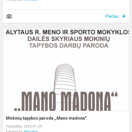
Plačiau
M
t
p
,
m
Mokinių tapybos paroda ,,Mano madona".
Paskelbta: 2025-01-29
Kategorija:
Parodos