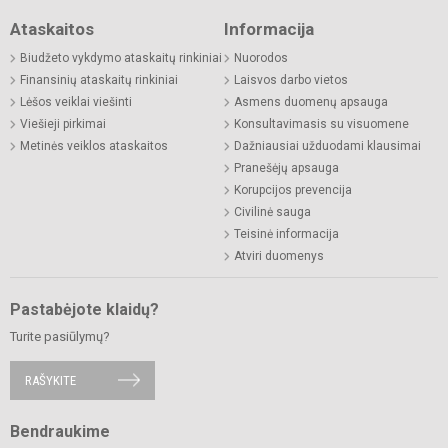
Ataskaitos
Informacija
Biudžeto vykdymo ataskaitų rinkiniai
Nuorodos
Finansinių ataskaitų rinkiniai
Laisvos darbo vietos
Lėšos veiklai viešinti
Asmens duomenų apsauga
Viešieji pirkimai
Konsultavimasis su visuomene
Metinės veiklos ataskaitos
Dažniausiai užduodami klausimai
Pranešėjų apsauga
Korupcijos prevencija
Civilinė sauga
Teisinė informacija
Atviri duomenys
Pastabėjote klaidų?
Turite pasiūlymų?
RAŠYKITE
Bendraukime