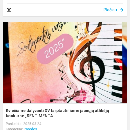
Plačiau
K
d
X
t
j
a
k
Kviečiame dalyvauti XV tarptautiniame jaunųjų atlikėjų
konkurse „SENTIMENTA...
Paskelbta: 2025-03-24
Kategorija:
Parodos