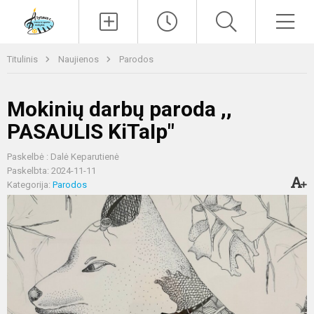
Paieška
Men
Titulinis
Naujienos
Parodos
Mokinių darbų paroda ,,
PASAULIS KiTaIp"
Paskelbė : Dalė Keparutienė
Paskelbta: 2024-11-11
Kategorija:
Parodos