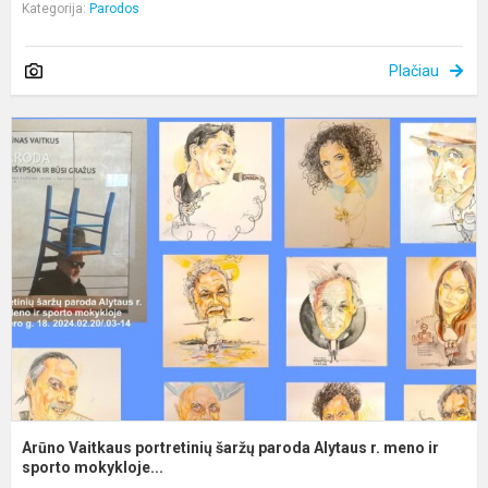
Kategorija:
Parodos
Plačiau
A
V
p
š
p
A
r.
m
ir.
Arūno Vaitkaus portretinių šaržų paroda Alytaus r. meno ir
sporto mokykloje...