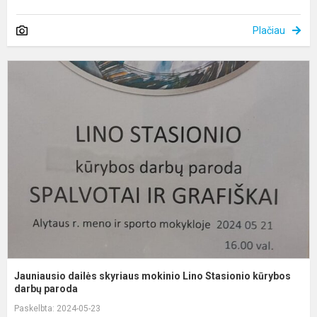
Plačiau
J
d
s
m
S
k
d.
Jauniausio dailės skyriaus mokinio Lino Stasionio kūrybos
darbų paroda
Paskelbta: 2024-05-23