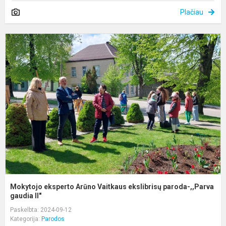
Plačiau
M
e
A
V
e
p
Mokytojo eksperto Arūno Vaitkaus ekslibrisų paroda-,,Parva
gaudia II"
Paskelbta: 2024-09-12
Kategorija:
Parodos