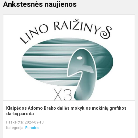
Ankstesnės naujienos
K
A
B
d
m
m
g
d
Klaipėdos Adomo Brako dailės mokyklos mokinių grafikos
darbų paroda
Paskelbta: 2024-09-13
Kategorija:
Parodos