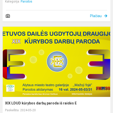
Kategorija:
Parodos
Plačiau
X
L
k
d
p
i
r
E
XIX LDUD kūrybos darbų paroda iš raidės E
Paskelbta: 2024-05-20