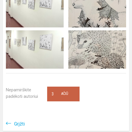
Nepamirškite
3
AČIŪ
padėkoti autoriui
Grįžti