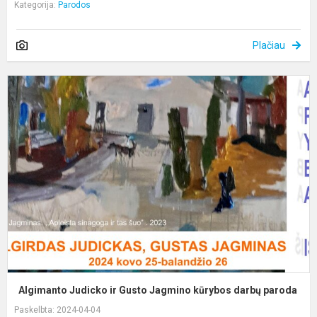
Kategorija:
Parodos
Plačiau
A
J
ir
G
J
k
d
p
Algimanto Judicko ir Gusto Jagmino kūrybos darbų paroda
Paskelbta: 2024-04-04