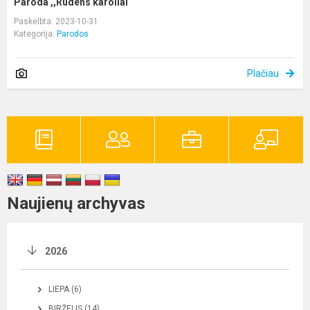
Paroda ,,Rudens karoliai“
Paskelbta: 2023-10-31
Kategorija:
Parodos
Plačiau
Naujienų archyvas
2026
LIEPA (6)
BIRŽELIS (14)