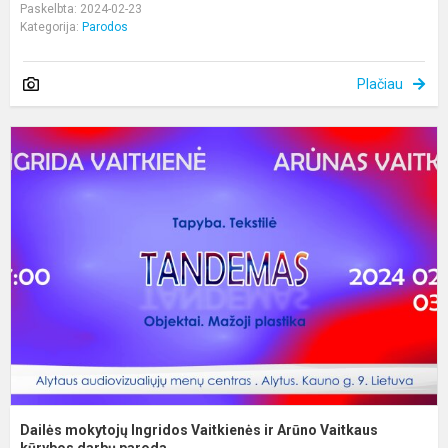
Paskelbta: 2024-02-23
Kategorija:
Parodos
Plačiau
D
m
I
V
ir
A
V
k
Dailės mokytojų Ingridos Vaitkienės ir Arūno Vaitkaus