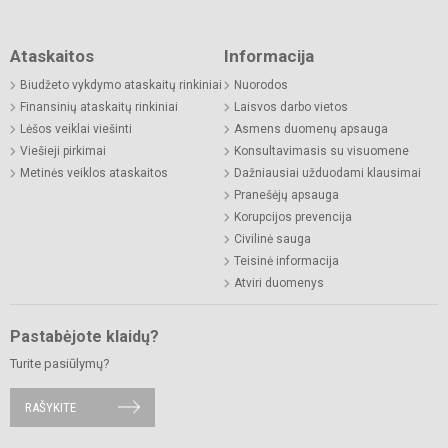
Ataskaitos
Informacija
Biudžeto vykdymo ataskaitų rinkiniai
Nuorodos
Finansinių ataskaitų rinkiniai
Laisvos darbo vietos
Lėšos veiklai viešinti
Asmens duomenų apsauga
Viešieji pirkimai
Konsultavimasis su visuomene
Metinės veiklos ataskaitos
Dažniausiai užduodami klausimai
Pranešėjų apsauga
Korupcijos prevencija
Civilinė sauga
Teisinė informacija
Atviri duomenys
Pastabėjote klaidų?
Turite pasiūlymų?
RAŠYKITE