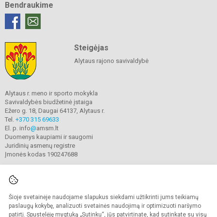
Bendraukime
Steigėjas
Alytaus rajono savivaldybė
Alytaus r. meno ir sporto mokykla
Savivaldybės biudžetinė įstaiga
Ežero g. 18, Daugai 64137, Alytaus r.
Tel.
+370 315 69633
El. p. info
@
amsm.lt
Duomenys kaupiami ir saugomi
Juridinių asmenų registre
Įmonės kodas 190247688
Šioje svetainėje naudojame slapukus siekdami užtikrinti jums teikiamų
© 2020. Alytaus r. meno ir sporto mokykla. Visos teisės saugomos.
Kopijuoti turinį be raštiško mokyklos sutikimo griežtai draudžiama.
paslaugų kokybę, analizuoti svetainės naudojimą ir optimizuoti naršymo
patirtį. Spustelėję mygtuką „Sutinku“, jūs patvirtinate, kad sutinkate su visų