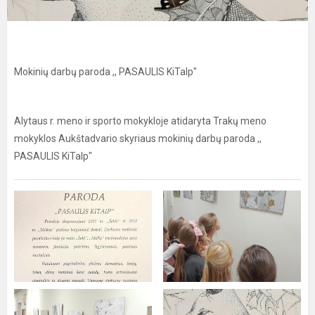
Mokinių darbų paroda ,, PASAULIS KiTaIp"
Alytaus r. meno ir sporto mokykloje atidaryta Trakų meno
mokyklos Aukštadvario skyriaus mokinių darbų paroda ,,
PASAULIS KiTaIp"