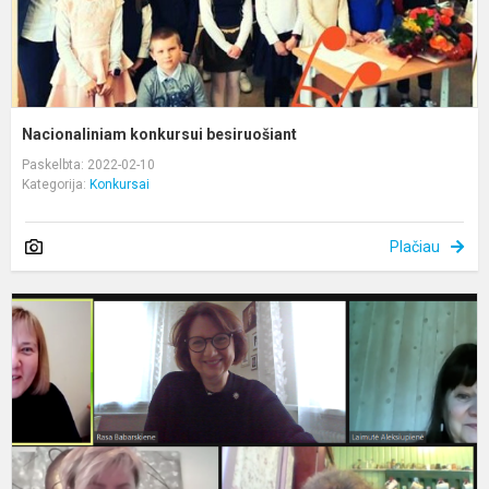
Nacionaliniam konkursui besiruošiant
Paskelbta: 2022-02-10
Kategorija:
Konkursai
Plačiau
X
a
L
v
j
a
k
,,