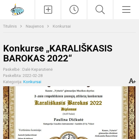
Paieška
Men
Titulinis
Naujienos
Konkursai
Konkurse „KARALIŠKASIS
BAROKAS 2022“
Paskelbė : Dalė Keparutienė
Paskelbta: 2022-02-28
Kategorija:
Konkursai