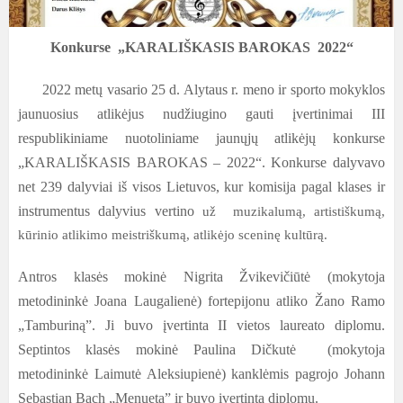
Konkurse
„KARALIŠKASIS BAROKAS 2022“
2022 metų vasario 25 d. Alytaus r. meno ir sporto mokyklos
jaunuosius atlikėjus nudžiugino gauti įvertinimai III
respublikiniame nuotoliniame jaunųjų atlikėjų konkurse
„KARALIŠKASIS BAROKAS – 2022“. Konkurse dalyvavo
net 239 dalyviai iš visos Lietuvos, kur komisija pagal klases ir
instrumentus dalyvius vertino
už muzikalumą, artistiškumą,
kūrinio atlikimo meistriškumą, atlikėjo sceninę kultūrą.
Antros klasės mokinė Nigrita Žvikevičiūtė (mokytoja
metodininkė Joana Laugalienė) fortepijonu atliko Žano Ramo
„Tamburiną”. Ji buvo įvertinta II vietos laureato diplomu.
Septintos klasės mokinė Paulina Dičkutė (mokytoja
metodininkė Laimutė Aleksiupienė) kanklėmis pagrojo Johann
Sebastian Bach „Menuetą” ir buvo įvertinta diplomu.