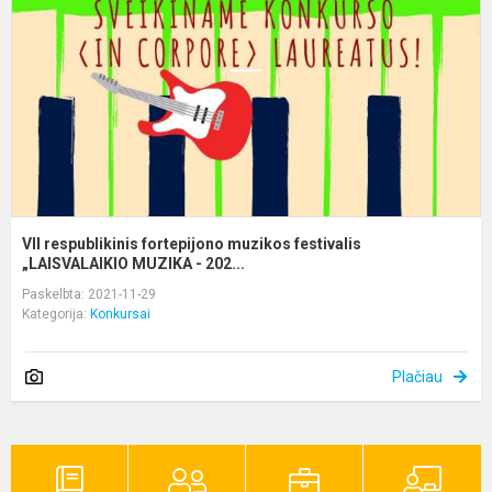
m
f
„
VII respublikinis fortepijono muzikos festivalis
„LAISVALAIKIO MUZIKA - 202...
Paskelbta: 2021-11-29
Kategorija:
Konkursai
Plačiau