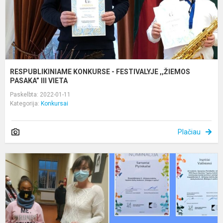
RESPUBLIKINIAME KONKURSE - FESTIVALYJE ,,ŽIEMOS
PASAKA” III VIETA
Paskelbta: 2022-01-11
Kategorija:
Konkursai
Plačiau
T
d
k
,
s
s