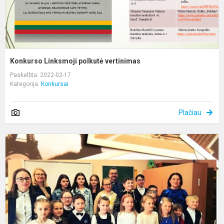
Konkurso Linksmoji polkutė vertinimas
Paskelbta: 2022-02-17
Kategorija:
Konkursai
Plačiau
N
k
b