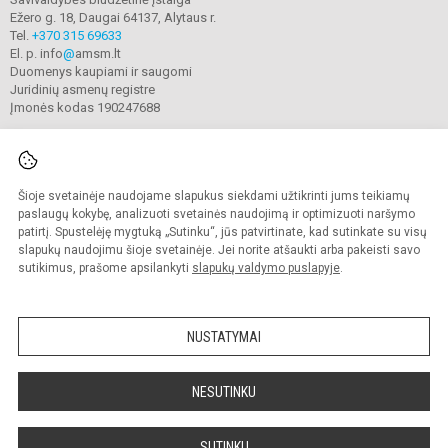
Ežero g. 18, Daugai 64137, Alytaus r.
Tel.
+370 315 69633
El. p. info
@
amsm.lt
Duomenys kaupiami ir saugomi
Juridinių asmenų registre
Įmonės kodas 190247688
Šioje svetainėje naudojame slapukus siekdami užtikrinti jums teikiamų
© 2020. Alytaus r. meno ir sporto mokykla. Visos teisės saugomos.
Kopijuoti turinį be raštiško mokyklos sutikimo griežtai draudžiama.
paslaugų kokybę, analizuoti svetainės naudojimą ir optimizuoti naršymo
patirtį. Spustelėję mygtuką „Sutinku“, jūs patvirtinate, kad sutinkate su visų
Prieinamumo paraiška
Slapukų valdymas
slapukų naudojimu šioje svetainėje. Jei norite atšaukti arba pakeisti savo
sutikimus, prašome apsilankyti
slapukų valdymo puslapyje
.
Sumanus būdas atnaujinti
mokyklos interneto
svetainę
NUSTATYMAI
NESUTINKU
SUTINKU