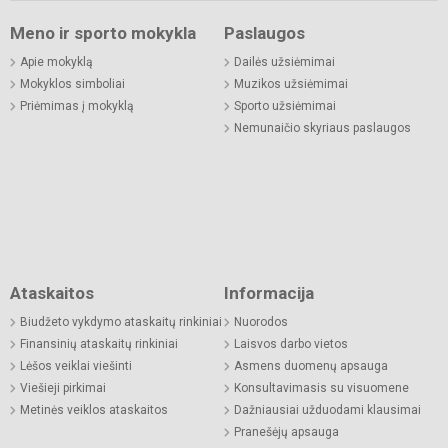
Meno ir sporto mokykla
Paslaugos
Apie mokyklą
Dailės užsiėmimai
Mokyklos simboliai
Muzikos užsiėmimai
Priėmimas į mokyklą
Sporto užsiėmimai
Nemunaičio skyriaus paslaugos
Ataskaitos
Informacija
Biudžeto vykdymo ataskaitų rinkiniai
Nuorodos
Finansinių ataskaitų rinkiniai
Laisvos darbo vietos
Lėšos veiklai viešinti
Asmens duomenų apsauga
Viešieji pirkimai
Konsultavimasis su visuomene
Metinės veiklos ataskaitos
Dažniausiai užduodami klausimai
Pranešėjų apsauga