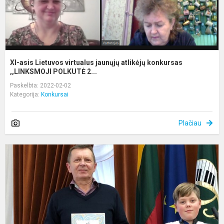
XI-asis Lietuvos virtualus jaunųjų atlikėjų konkursas
,,LINKSMOJI POLKUTĖ 2...
Paskelbta: 2022-02-02
Kategorija:
Konkursai
Plačiau
R
K
-
F
,
P