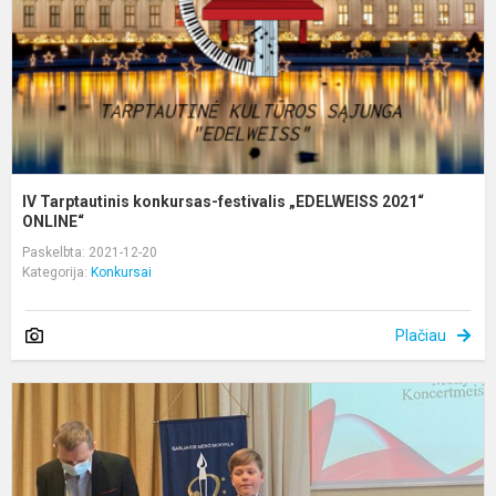
2
O
IV Tarptautinis konkursas-festivalis „EDELWEISS 2021“
ONLINE“
Paskelbta: 2021-12-20
Kategorija:
Konkursai
Plačiau
G
m
m
I