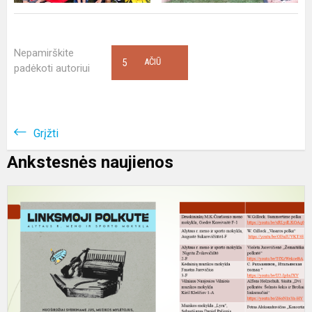
Nepamirškite
5
AČIŪ
padėkoti autoriui
Grįžti
Ankstesnės naujienos
K
L
p
v