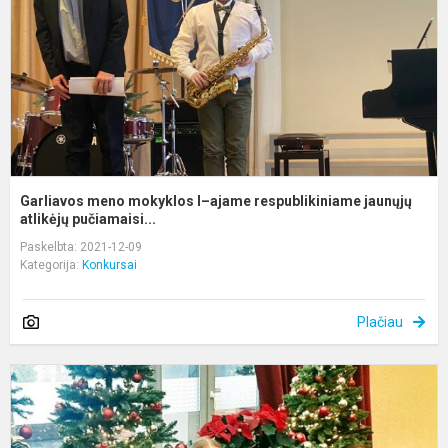
a
r
j
at
Garliavos meno mokyklos I–ajame respublikiniame jaunųjų
atlikėjų pučiamaisi...
Paskelbta: 2021-12-09
Kategorija:
Konkursai
Plačiau
T
k
,