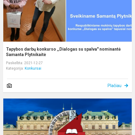
n
S
Tapybos darbų konkurso ,,Dialogas su spalva" nominantė
Samanta Plytnikaitė
Paskelbta: 2021-12-27
Kategorija:
Konkursai
Plačiau
I
T
k
f
„