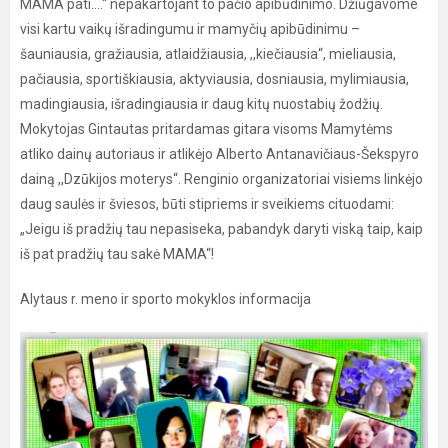
MAMA pati....“ nepakartojant to pačio apibūdinimo. Džiūgavome
visi kartu vaikų išradingumu ir mamyčių apibūdinimu –
šauniausia, gražiausia, atlaidžiausia, ,,kiečiausia“, mieliausia,
pačiausia, sportiškiausia, aktyviausia, dosniausia, mylimiausia,
madingiausia, išradingiausia ir daug kitų nuostabių žodžių.
Mokytojas Gintautas pritardamas gitara visoms Mamytėms
atliko dainų autoriaus ir atlikėjo Alberto Antanavičiaus-Šekspyro
dainą ,,Dzūkijos moterys“. Renginio organizatoriai visiems linkėjo
daug saulės ir šviesos, būti stipriems ir sveikiems cituodami:
„Jeigu iš pradžių tau nepasiseka, pabandyk daryti viską taip, kaip
iš pat pradžių tau sakė MAMA“!
Alytaus r. meno ir sporto mokyklos informacija