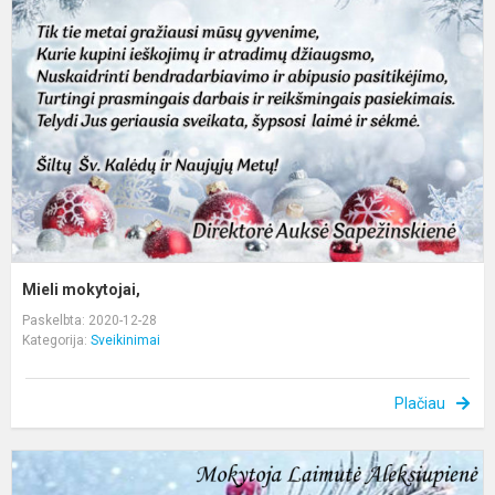
Mieli mokytojai,
Paskelbta: 2020-12-28
Kategorija:
Sveikinimai
Plačiau
M
p