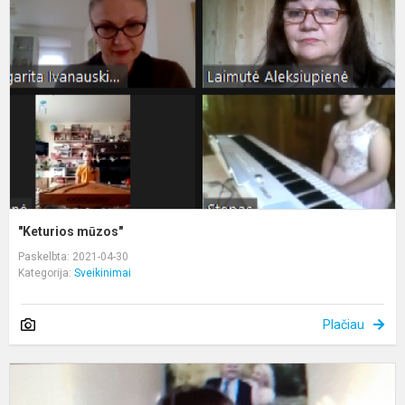
"Keturios mūzos"
Paskelbta: 2021-04-30
Kategorija:
Sveikinimai
Plačiau
N
k