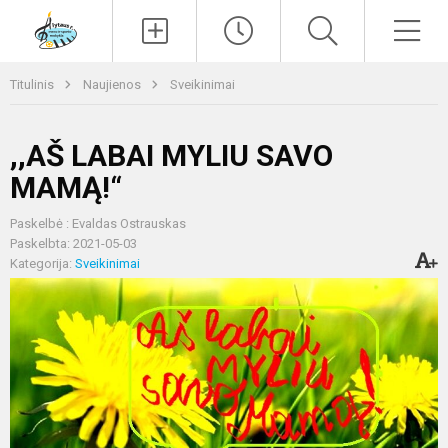
Paieška
Men
Titulinis
Naujienos
Sveikinimai
,,AŠ LABAI MYLIU SAVO
MAMĄ!“
Paskelbė : Evaldas Ostrauskas
Paskelbta: 2021-05-03
Kategorija:
Sveikinimai