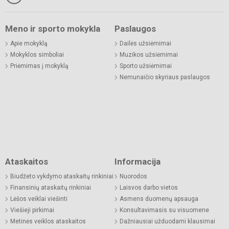
Meno ir sporto mokykla
Paslaugos
Apie mokyklą
Dailės užsiėmimai
Mokyklos simboliai
Muzikos užsiėmimai
Priėmimas į mokyklą
Sporto užsiėmimai
Nemunaičio skyriaus paslaugos
Ataskaitos
Informacija
Biudžeto vykdymo ataskaitų rinkiniai
Nuorodos
Finansinių ataskaitų rinkiniai
Laisvos darbo vietos
Lėšos veiklai viešinti
Asmens duomenų apsauga
Viešieji pirkimai
Konsultavimasis su visuomene
Metinės veiklos ataskaitos
Dažniausiai užduodami klausimai