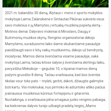
2021 m. balandžio 30 dieną, Alytaus r. meno ir sporto mokyklos
mokytojai Laima Zalanskienė ir Gintautas Pikūnas sukvietė visus
savo mokinius ir jų Mamytes į virtualią muzikinę popietę skirtą -
Motinos dienai. Dalyvavo mokiniai iš Miroslavo, Daugų ir
Butrimonių muzikos skyrių. Renginio organizatoriai dėkojo
Mamytėms, suradusioms laiko šiame skubančiame pasaulyje
pasidžiaugti savo ir kitų vaikų muzikavimu, dėkojo už bendrystę,
iniciatyvas. Mamos diena švenčiama visame pasaulyje, sakė
mokytoja Laima, tačiau kitose šalyse ji švenčiama skirtingu laiku,
pavyzdžiui Meksikoje – gegužės 10, o Ispanai mamos dieną
pažymi gruodžio 8 dieną. Tačiau svarbiausia, kad šios šventės
tikslas visur toks pats – mylėti, gerbti, dėkoti, džiaugtis galimybe
būti kartu. Visi mokinukai, nuo pirmoko iki aštuntoko atliko pačius
įvairiausius muzikinius kūrinius fortepijonu ir gitaromis.
Nuotaikinga, o svarbiausia pilna smagaus juoko renginio pabaiga,
kai kiekvienas dalyvis turėjo užbaigti pradėtą teiginį ,,Mamo