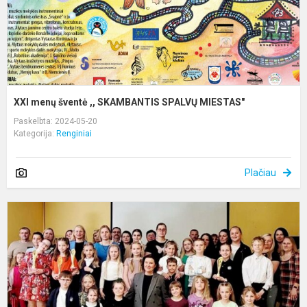
XXI menų šventė ,, SKAMBANTIS SPALVŲ MIESTAS"
Paskelbta: 2024-05-20
Kategorija:
Renginiai
Plačiau
II
m
p
a
k
,