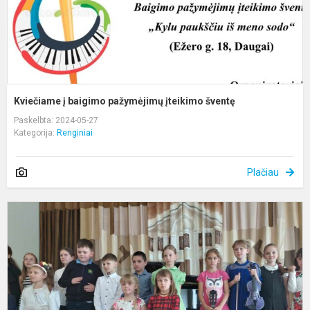
Kviečiame į baigimo pažymėjimų įteikimo šventę
Paskelbta: 2024-05-27
Kategorija:
Renginiai
Plačiau
K
„
s
m