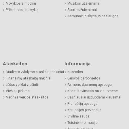
Mokyklos simboliai
Muzikos užsiėmimai
Priėmimas į mokyklą
Sporto užsiėmimai
Nemunaičio skyriaus paslaugos
Ataskaitos
Informacija
Biudžeto vykdymo ataskaitų rinkiniai
Nuorodos
Finansinių ataskaitų rinkiniai
Laisvos darbo vietos
Lėšos veiklai viešinti
Asmens duomenų apsauga
Viešieji pirkimai
Konsultavimasis su visuomene
Metinės veiklos ataskaitos
Dažniausiai užduodami klausimai
Pranešėjų apsauga
Korupcijos prevencija
Civilinė sauga
Teisinė informacija
Atviri duomenys