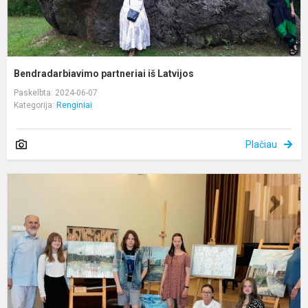
Bendradarbiavimo partneriai iš Latvijos
Paskelbta: 2024-06-07
Kategorija:
Renginiai
Plačiau
A
r.
m
ir
s
m
d
s