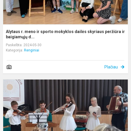
p
Alytaus r. meno ir sporto mokyklos dailės skyriaus peržiūra ir
baigiamųjų d...
Paskelbta: 2024-05-30
Kategorija:
Renginiai
Plačiau
I
p
a
k
A
r.
m