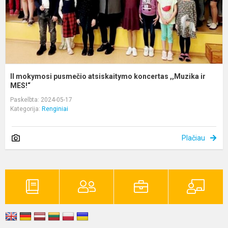
ir
M
II mokymosi pusmečio atsiskaitymo koncertas ,,Muzika ir
MES!“
Paskelbta: 2024-05-17
Kategorija:
Renginiai
Plačiau