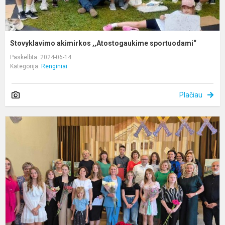
Stovyklavimo akimirkos ,,Atostogaukime sportuodami“
Paskelbta: 2024-06-14
Kategorija:
Renginiai
Plačiau
B
p
į
š
„
p
i
m
s.