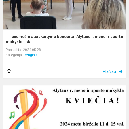
ir
sp
II pusmečio atsiskaitymo koncertai Alytaus r. meno ir sporto
mokyklos sk...
Paskelbta: 2024-05-28
Kategorija:
Renginiai
Plačiau
K
į
b
p
į
š