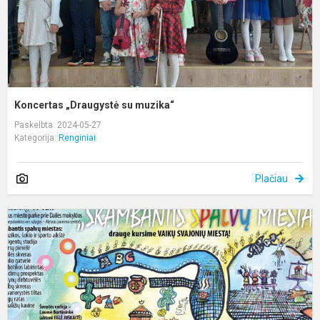
Koncertas „Draugystė su muzika“
Paskelbta: 2024-05-27
Kategorija:
Renginiai
Plačiau
X
m
š
,,
S
S
M