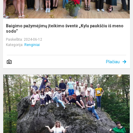
Baigimo pažymėjimų įteikimo šventė „Kylu paukščiu iš meno
sodo“
Paskelbta: 2024-06-12
Kategorija:
Renginiai
Plačiau
B
p
i
L