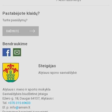
Pastabėjote klaidų?
Turite pasiūlymų?
RAŠYKITE
Bendraukime
Steigėjas
Alytaus rajono savivaldybė
Alytaus r. meno ir sporto mokykla
Savivaldybės biudžetinė įstaiga
Ežero g. 18, Daugai 64137, Alytaus r.
Tel.
+370 315 69633
El. p. info
@
amsm.lt
Duomenys kaupiami ir saugomi