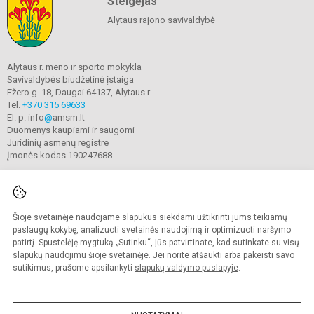
Steigėjas
Alytaus rajono savivaldybė
Alytaus r. meno ir sporto mokykla
Savivaldybės biudžetinė įstaiga
Ežero g. 18, Daugai 64137, Alytaus r.
Tel.
+370 315 69633
El. p. info
@
amsm.lt
Duomenys kaupiami ir saugomi
Juridinių asmenų registre
Įmonės kodas 190247688
Šioje svetainėje naudojame slapukus siekdami užtikrinti jums teikiamų
© 2020. Alytaus r. meno ir sporto mokykla. Visos teisės saugomos.
Kopijuoti turinį be raštiško mokyklos sutikimo griežtai draudžiama.
paslaugų kokybę, analizuoti svetainės naudojimą ir optimizuoti naršymo
patirtį. Spustelėję mygtuką „Sutinku“, jūs patvirtinate, kad sutinkate su visų
Prieinamumo paraiška
Slapukų valdymas
slapukų naudojimu šioje svetainėje. Jei norite atšaukti arba pakeisti savo
sutikimus, prašome apsilankyti
slapukų valdymo puslapyje
.
Sumanus būdas atnaujinti
mokyklos interneto
svetainę