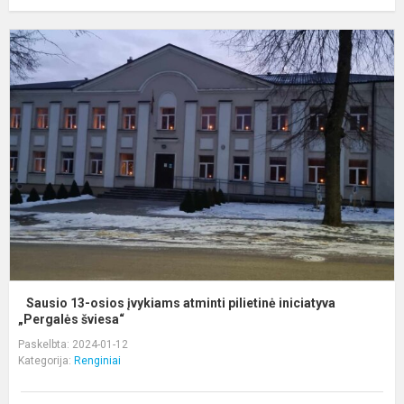
S
1
o
į
a
p
i
„P
Sausio 13-osios įvykiams atminti pilietinė iniciatyva
„Pergalės šviesa“
Paskelbta: 2024-01-12
Kategorija:
Renginiai