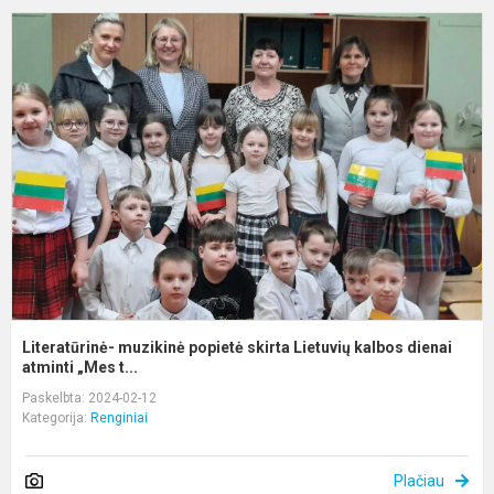
L
m
p
s
L
k
d
Literatūrinė- muzikinė popietė skirta Lietuvių kalbos dienai
atminti „Mes t...
Paskelbta: 2024-02-12
Kategorija:
Renginiai
Plačiau