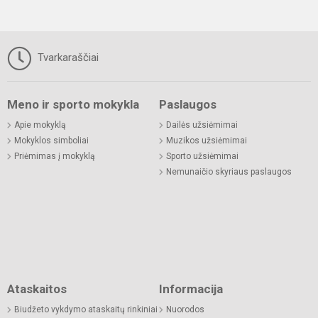
Tvarkaraščiai
Meno ir sporto mokykla
Paslaugos
Apie mokyklą
Dailės užsiėmimai
Mokyklos simboliai
Muzikos užsiėmimai
Priėmimas į mokyklą
Sporto užsiėmimai
Nemunaičio skyriaus paslaugos
Ataskaitos
Informacija
Biudžeto vykdymo ataskaitų rinkiniai
Nuorodos