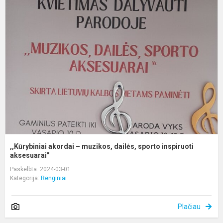
,
a
–
m
d
s
i
a.
,,Kūrybiniai akordai – muzikos, dailės, sporto inspiruoti
aksesuarai”
Paskelbta: 2024-03-01
Kategorija:
Renginiai
Plačiau