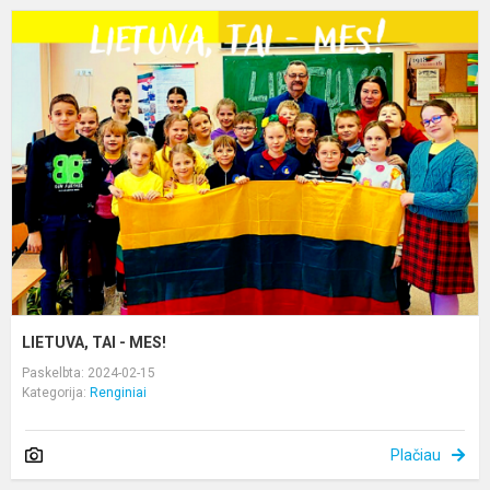
L
T
-
M
LIETUVA, TAI - MES!
Paskelbta: 2024-02-15
Kategorija:
Renginiai
Plačiau