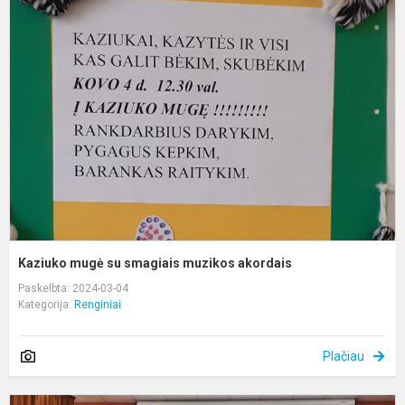
m
s
s
m
a
Kaziuko mugė su smagiais muzikos akordais
Paskelbta: 2024-03-04
Kategorija:
Renginiai
Plačiau
„