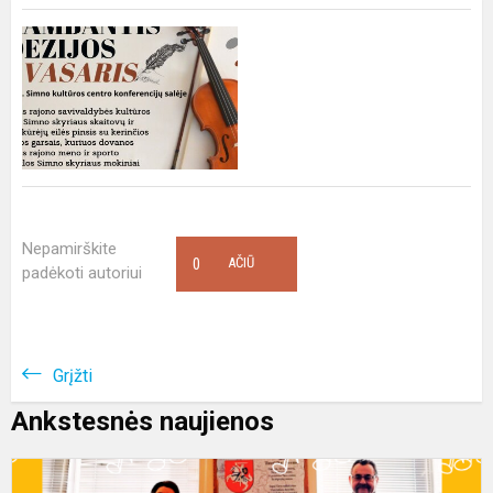
Nepamirškite
0
AČIŪ
padėkoti autoriui
Grįžti
Ankstesnės naujienos
K