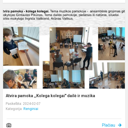
A
p
,
k
d
ir
m
Atvira pamoka ,,Kolega kolegai" dailė ir muzika
Paskelbta: 2024-02-07
Kategorija:
Renginiai
Plačiau