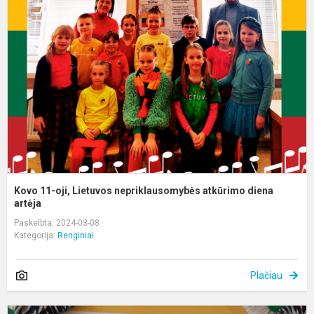
1
oj
L
n
a
d
ar
Kovo 11-oji, Lietuvos nepriklausomybės atkūrimo diena
artėja
Paskelbta: 2024-03-08
Kategorija:
Renginiai
Plačiau
K