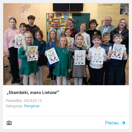
„
m
L
„Skambėki, mano Lietuva!“
Paskelbta: 2024-02-15
Kategorija:
Renginiai
Plačiau