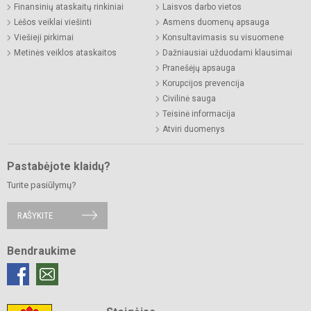
Finansinių ataskaitų rinkiniai
Laisvos darbo vietos
Lėšos veiklai viešinti
Asmens duomenų apsauga
Viešieji pirkimai
Konsultavimasis su visuomene
Metinės veiklos ataskaitos
Dažniausiai užduodami klausimai
Pranešėjų apsauga
Korupcijos prevencija
Civilinė sauga
Teisinė informacija
Atviri duomenys
Pastabėjote klaidų?
Turite pasiūlymų?
RAŠYKITE
Bendraukime