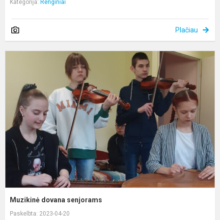
Kategorija:
Renginiai
Plačiau
M
d
s
Muzikinė dovana senjorams
Paskelbta: 2023-04-20