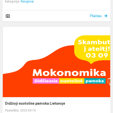
Kategorija:
Renginiai
Plačiau
D
n
p
L
Didžioji nuotolinė pamoka Lietuvoje
Paskelbta: 2023-03-10