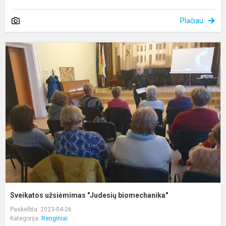
Plačiau
S
u
"
b
Sveikatos užsiėmimas "Judesių biomechanika"
Paskelbta: 2023-04-26
Kategorija:
Renginiai