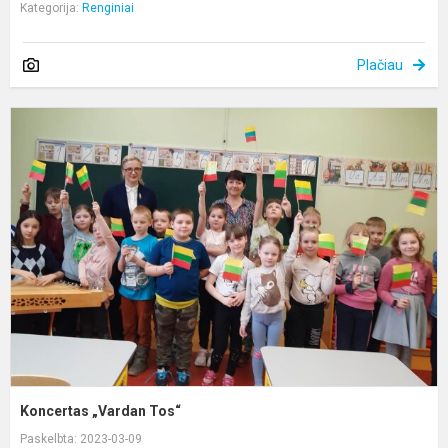
Kategorija:
Renginiai
Plačiau
K
„
Koncertas „Vardan Tos“
Paskelbta: 2023-03-09