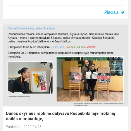
Plačiau
D
s
m
d
R
m
da
Dailės skyriaus mokinė dalyvavo Respublikinėje mokinių
dailės olimpiadoje,...
Paskelbta: 2023-04-25