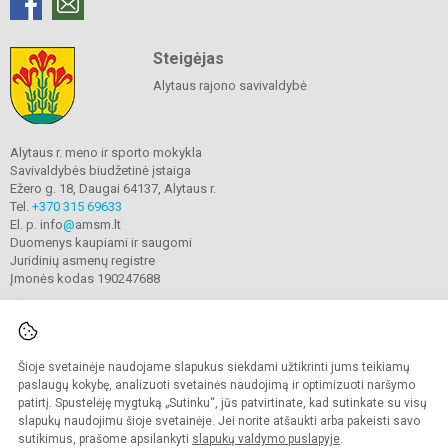
Steigėjas
Alytaus rajono savivaldybė
Alytaus r. meno ir sporto mokykla
Savivaldybės biudžetinė įstaiga
Ežero g. 18, Daugai 64137, Alytaus r.
Tel.
+370 315 69633
El. p. info
@
amsm.lt
Duomenys kaupiami ir saugomi
Juridinių asmenų registre
Įmonės kodas 190247688
Šioje svetainėje naudojame slapukus siekdami užtikrinti jums teikiamų
© 2020. Alytaus r. meno ir sporto mokykla. Visos teisės saugomos.
Kopijuoti turinį be raštiško mokyklos sutikimo griežtai draudžiama.
paslaugų kokybę, analizuoti svetainės naudojimą ir optimizuoti naršymo
patirtį. Spustelėję mygtuką „Sutinku“, jūs patvirtinate, kad sutinkate su visų
Prieinamumo paraiška
Slapukų valdymas
slapukų naudojimu šioje svetainėje. Jei norite atšaukti arba pakeisti savo
sutikimus, prašome apsilankyti
slapukų valdymo puslapyje
.
Sumanus būdas atnaujinti