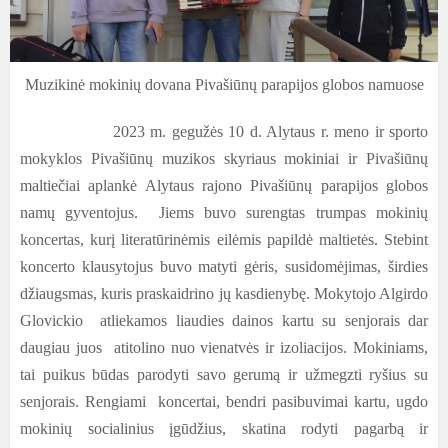
Muzikinė mokinių dovana Pivašiūnų parapijos globos namuose
2023 m. gegužės 10 d. Alytaus r. meno ir sporto
mokyklos Pivašiūnų muzikos skyriaus mokiniai ir Pivašiūnų
maltiečiai aplankė Alytaus rajono Pivašiūnų parapijos globos
namų gyventojus. Jiems buvo surengtas trumpas mokinių
koncertas, kurį literatūrinėmis eilėmis papildė maltietės. Stebint
koncerto klausytojus buvo matyti gėris, susidomėjimas, širdies
džiaugsmas, kuris praskaidrino jų kasdienybę. Mokytojo Algirdo
Glovickio atliekamos liaudies dainos kartu su senjorais dar
daugiau juos atitolino
nuo vienatvės ir izoliacijos. Mokiniams,
tai puikus būdas parodyti savo gerumą ir užmegzti ryšius su
senjorais. Rengiami koncertai, bendri pasibuvimai kartu, ugdo
mokinių socialinius įgūdžius, skatina rodyti pagarbą ir