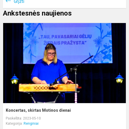
Grįžti
Ankstesnės naujienos
K
s
M
d
Koncertas, skirtas Motinos dienai
Paskelbta: 2023-05-10
Kategorija:
Renginiai