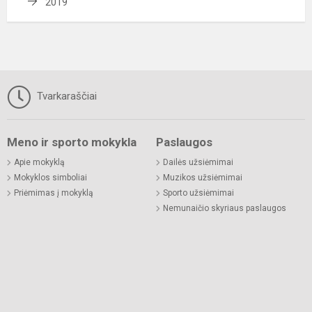
2019
Tvarkaraščiai
Meno ir sporto mokykla
Paslaugos
Apie mokyklą
Dailės užsiėmimai
Mokyklos simboliai
Muzikos užsiėmimai
Priėmimas į mokyklą
Sporto užsiėmimai
Nemunaičio skyriaus paslaugos