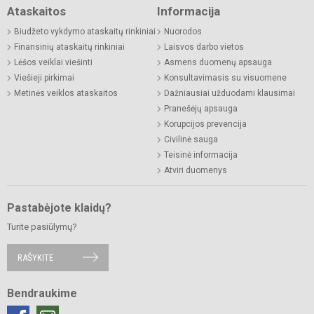
Ataskaitos
Informacija
Biudžeto vykdymo ataskaitų rinkiniai
Nuorodos
Finansinių ataskaitų rinkiniai
Laisvos darbo vietos
Lėšos veiklai viešinti
Asmens duomenų apsauga
Viešieji pirkimai
Konsultavimasis su visuomene
Metinės veiklos ataskaitos
Dažniausiai užduodami klausimai
Pranešėjų apsauga
Korupcijos prevencija
Civilinė sauga
Teisinė informacija
Atviri duomenys
Pastabėjote klaidų?
Turite pasiūlymų?
RAŠYKITE
Bendraukime