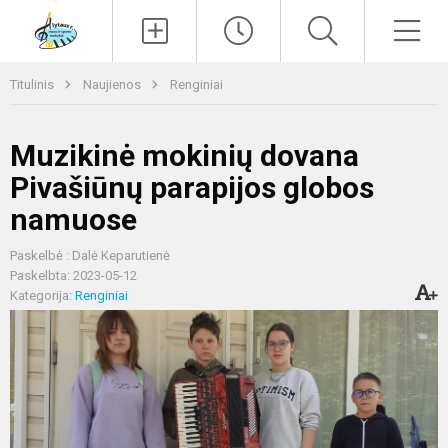
Paieška
Men
Titulinis
Naujienos
Renginiai
Muzikinė mokinių dovana
Pivašiūnų parapijos globos
namuose
Paskelbė : Dalė Keparutienė
Paskelbta: 2023-05-12
Kategorija:
Renginiai