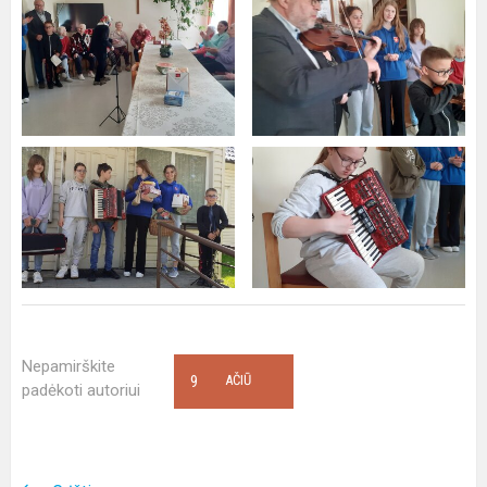
Nepamirškite
9
AČIŪ
padėkoti autoriui