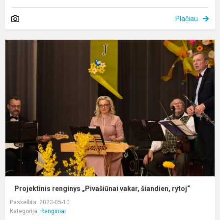
Plačiau
P
r
„
v
š
r
Projektinis renginys „Pivašiūnai vakar, šiandien, rytoj“
Paskelbta: 2023-05-10
Kategorija:
Renginiai