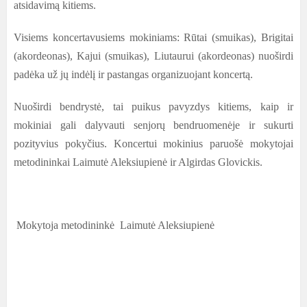
atsidavimą kitiems.
Visiems koncertavusiems mokiniams: Rūtai (smuikas), Brigitai
(akordeonas), Kajui (smuikas), Liutaurui (akordeonas) nuoširdi
padėka už jų indėlį ir pastangas organizuojant koncertą.
Nuoširdi bendrystė, tai puikus pavyzdys kitiems, kaip ir
mokiniai gali dalyvauti senjorų bendruomenėje ir sukurti
pozityvius pokyčius. Koncertui mokinius paruošė mokytojai
metodininkai Laimutė Aleksiupienė ir Algirdas Glovickis.
Mokytoja metodininkė Laimutė Aleksiupienė