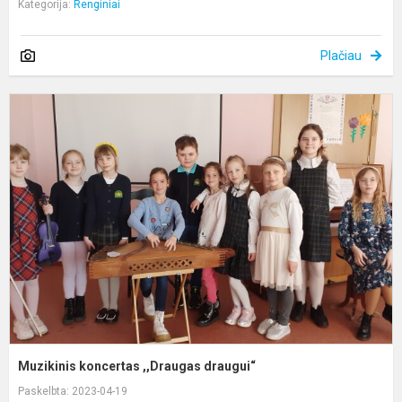
Kategorija:
Renginiai
Plačiau
M
k
,
d
Muzikinis koncertas ,,Draugas draugui“
Paskelbta: 2023-04-19