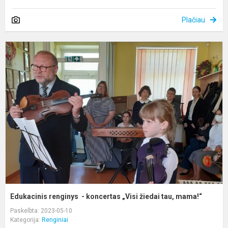
Plačiau
E
r
-
k
„
ž
t
m
Edukacinis renginys - koncertas „Visi žiedai tau, mama!“
Paskelbta: 2023-05-10
Kategorija:
Renginiai