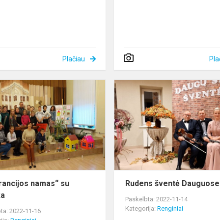
Plačiau
Pla
„Tolerancijos
namas“
su
muzika
rancijos namas“ su
Rudens šventė Dauguose
ka
Paskelbta: 2022-11-14
Kategorija:
Renginiai
ta: 2022-11-16