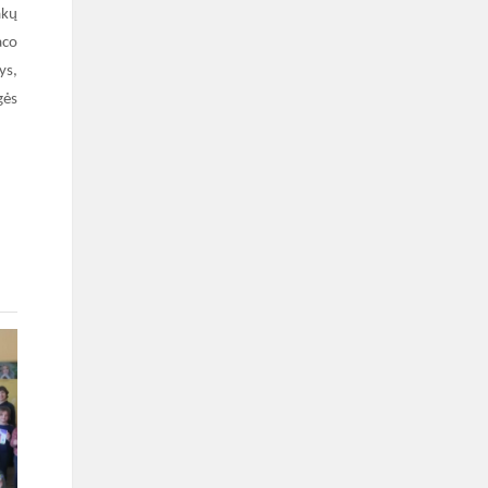
akų
aco
ys,
gės