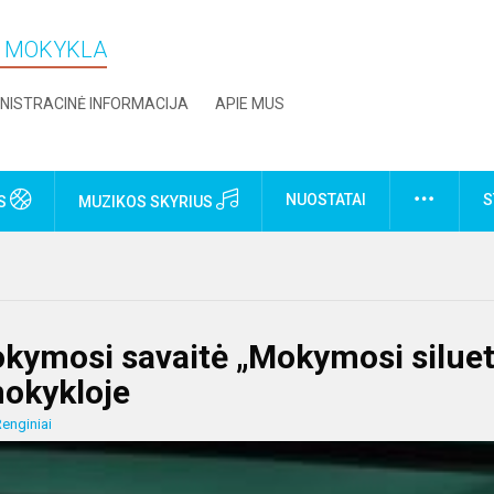
O MOKYKLA
NISTRACINĖ INFORMACIJA
APIE MUS
NUOSTATAI
S
US
MUZIKOS SKYRIUS
kymosi savaitė „Mokymosi siluet
mokykloje
enginiai