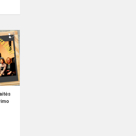
Suaugusiųjų
mokymo
savaitės
atviros
pamokos
muzikavimo
smui...
aitės
vimo