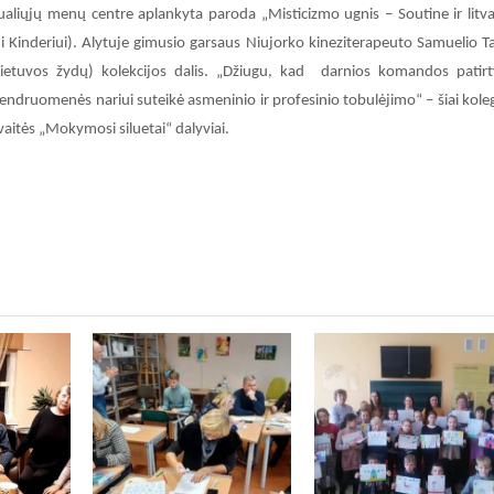
liųjų menų centre aplankyta paroda „Misticizmo ugnis – Soutine ir litv
ui Kinderiui). Alytuje gimusio garsaus Niujorko kineziterapeuto Samuelio T
(Lietuvos žydų) kolekcijos dalis. „Džiugu, kad darnios komandos patirt
druomenės nariui suteikė asmeninio ir profesinio tobulėjimo“ – šiai kole
aitės „Mokymosi siluetai“ dalyviai.