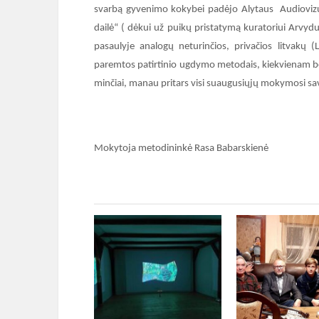
svarbą gyvenimo kokybei padėjo Alytaus Audiovizua
dailė“ ( dėkui už puikų pristatymą kuratoriui Arvyd
pasaulyje analogų neturinčios, privačios litvakų 
paremtos patirtinio ugdymo metodais, kiekvienam ben
minčiai, manau pritars visi suaugusiųjų mokymosi sav
Mokytoja metodininkė Rasa Babarskienė