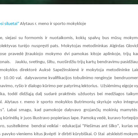
i siluetai“
Alytaus r. meno ir sporto mokykloje
ose, siejasi su formomis ir nuotaikomis, kokių spalvų bus mūsų mokym
olektyvas turėjo nuspręsti pats. Mokytojas metodininkas Algirdas Glovic
uose pravedė įtraukiojo mokymo dvi pamokas kitoje aplinkoje, trijų ka
fonais. Jaukiu, svetingu, šiltu, nuoširdžiu trijų kartų bendravimu pasidžia
mokyklos direktorė Auksė Sapežinskienė ir mokytoja metodininke La
e 10.00 val. dalyvavome kvalifikacijos tobulinimo renginyje bendruomen
imo, ryšio ir dialogo kūrimo per patyrimą lektorius. Užsiėmimų eigoje v
ika, todėl didžiąją dalį sudarė praktinės užduotys bei medžiagos taiky
val. Alytaus r. meno ir sporto mokyklos Butrimonių skyriuje vyko integru
os“. Labai smagu, kad pamokoje dalyvavo grojančių mokinių mamytės
ų kūrinėlių ir juos iliustravo popieriaus lape. Pamoką vedė, kuravo fortepij
 susitelkėme bendrai veiklai - edukacijai "Piešimas ant šilko", kurias v
yko vieniems kitus įkvėpti ir dirbti kūrybiškai. O štai atskleisti mokym