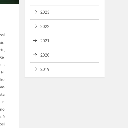
2023
2022
osi
2021
kis
rtų
2020
ugė
ima
2019
ei.
yko
mas
ota
 ir
ono
edė
osi