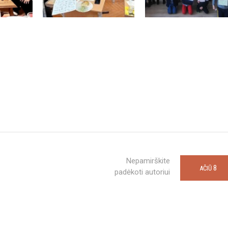
Nepamirškite
8
AČIŪ
padėkoti autoriui