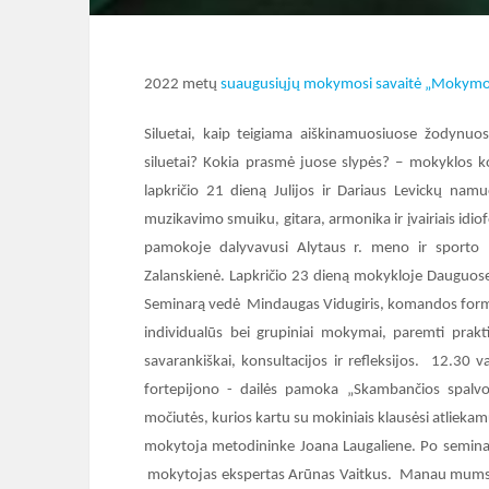
2022 metų
suaugusiųjų mokymosi savaitė „Mokymos
Siluetai, kaip teigiama aiškinamuosiuose žodynu
siluetai? Kokia prasmė juose slypės? – mokyklos k
lapkričio 21 dieną Julijos ir Dariaus Levickų nam
muzikavimo smuiku, gitara, armonika ir įvairiais idio
pamokoje dalyvavusi Alytaus r. meno ir sporto 
Zalanskienė. Lapkričio 23 dieną mokykloje Dauguos
Seminarą vedė Mindaugas Vidugiris, komandos formav
individualūs bei grupiniai mokymai, paremti prakt
savarankiškai, konsultacijos ir refleksijos. 12.30 
fortepijono - dailės pamoka „Skambančios spalv
močiutės, kurios kartu su mokiniais klausėsi atliekam
mokytoja metodininke Joana Laugaliene. Po seminaro,
mokytojas ekspertas Arūnas Vaitkus. Manau mums pav