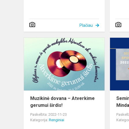
Plačiau
Muzikinė
dovana
–
Atverkime
gerumui
širdis!
Muzikinė dovana – Atverkime
Semin
gerumui širdis!
Minda
Paskelbta: 2022-11-23
Paskelb
Kategorija:
Renginiai
Kategor