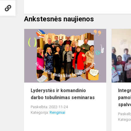
Ankstesnės naujienos
Lyderystės
ir
komandinio
darbo
tobulinimas
seminaras
Lyderystės ir komandinio
Integ
darbo tobulinimas seminaras
pamo
spalv
Paskelbta: 2022-11-24
Kategorija:
Renginiai
Paskelb
Kategor