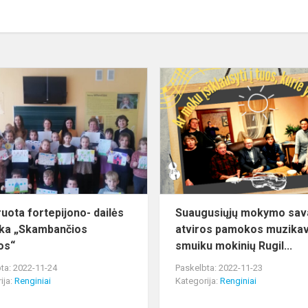
Integruota
fortepijono-
dailės
pamoka
„Skambančios
spalvos“
ruota fortepijono- dailės
Suaugusiųjų mokymo sav
ka „Skambančios
atviros pamokos muzika
os“
smuiku mokinių Rugil...
ta: 2022-11-24
Paskelbta: 2022-11-23
ija:
Renginiai
Kategorija:
Renginiai