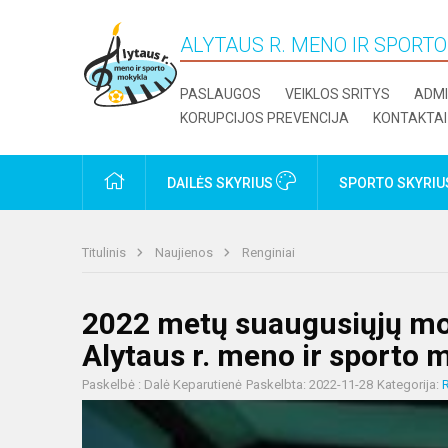
ALYTAUS R. MENO IR SPORT
PASLAUGOS
VEIKLOS SRITYS
ADMI
KORUPCIJOS PREVENCIJA
KONTAKTAI
PRADŽIA
DAILĖS SKYRIUS
SPORTO SKYRI
Titulinis
Naujienos
Renginiai
2022 metų suaugusiųjų mo
Alytaus r. meno ir sporto 
Paskelbė : Dalė Keparutienė
Paskelbta: 2022-11-28
Kategorija:
R