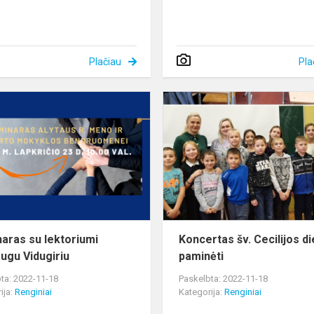
Plačiau
Pla
Seminaras
su
lektoriumi
Mindaugu
Vidugiriu
aras su lektoriumi
Koncertas šv. Cecilijos di
ugu Vidugiriu
paminėti
ta: 2022-11-18
Paskelbta: 2022-11-18
ija:
Renginiai
Kategorija:
Renginiai