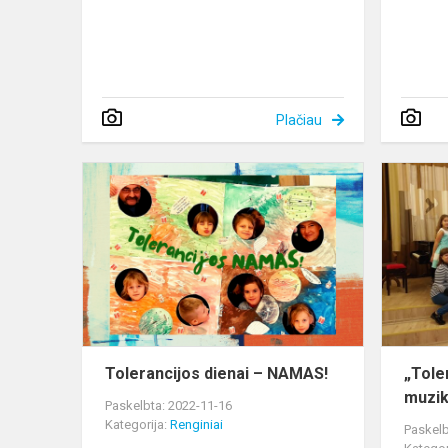
Plačiau
Tolerancijos
dienai
–
NAMAS!
Tolerancijos dienai – NAMAS!
„Tole
muzi
Paskelbta: 2022-11-16
Kategorija:
Renginiai
Paskelb