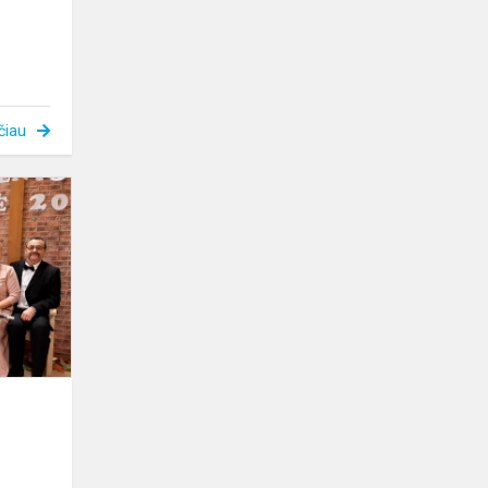
čiau
Rudens
šventė
Dauguose