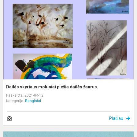
s
m
p
d
ž
Dailės skyriaus mokiniai piešia dailės žanrus.
Paskelbta: 2021-04-12
Kategorija:
Renginiai
Plačiau
S