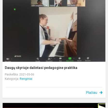
s
d
p
p
Daugų skyriuje dalintasi pedagogine praktika
Paskelbta: 2021-05-06
Kategorija:
Renginiai
Plačiau
,