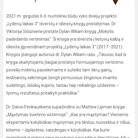
2021 m. gegužės 6 d. nuotoliniu būdu vyko dviejų projekto
„Lyderių laikas 3“ išverstų ir išleistų knygų pristatymas. Dr.
Viktorija Sičiūnienė pristatė Dylan Wiliam knygą „Mokytis
padedantis vertinimas“. Ši knyga yra išversta į lietuvių kalbą ir
išleista įgyvendinant projektą „Lyderių laikas 3“ (2017–2021).
Knygos įžangoje autorius dr. Dylan Wiliam rašo: „Tikiuosi, kad ši
knyga skaitytojams įtaigiai pristatys formuojamojo vertinimo
poveikį mokinių pasiekimams ir suteiks tam tikrų gairių,
leidžiančių sėkmingai žengti pirmuosius žingsnius imantis
sudėtingo, iššūkių kupino, tačiau taip reikalingo uždavinio –
tyrimų rezultatus pritaikyti praktiškai.“
Dr. Daiva Penkauskienė supažindino su Mattew Lipman knyga
„Mąstymas švietimo sistemoje“. ,,Kas yra mąstymas? Vieniems
ekspertams kokybiškas mąstymas yra tikslus, nuoseklus ir rišlus,
kitiems – išplėstinis, vaizdingas ir kūrybiškas. Kai kurie
mokslininkai išskiria gero mąstymo pavyzdžius literatūroje, kiti –