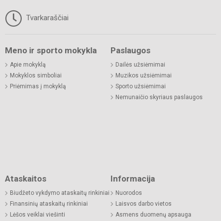
Tvarkaraščiai
Meno ir sporto mokykla
Paslaugos
Apie mokyklą
Dailės užsiėmimai
Mokyklos simboliai
Muzikos užsiėmimai
Priėmimas į mokyklą
Sporto užsiėmimai
Nemunaičio skyriaus paslaugos
Ataskaitos
Informacija
Biudžeto vykdymo ataskaitų rinkiniai
Nuorodos
Finansinių ataskaitų rinkiniai
Laisvos darbo vietos
Lėšos veiklai viešinti
Asmens duomenų apsauga