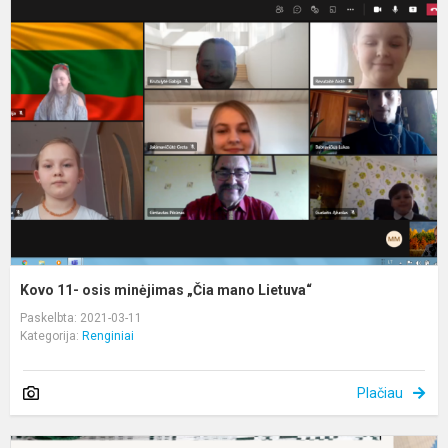
1
o
m
„
m
L
Kovo 11- osis minėjimas „Čia mano Lietuva“
Paskelbta: 2021-03-11
Kategorija:
Renginiai
Plačiau
K