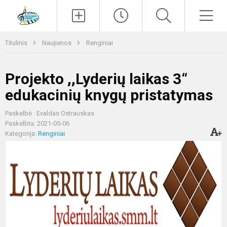
Paieška
Men
Titulinis
Naujienos
Renginiai
Projekto ,,Lyderių laikas 3“
edukacinių knygų pristatymas
Paskelbė : Evaldas Ostrauskas
Paskelbta: 2021-05-06
Kategorija:
Renginiai