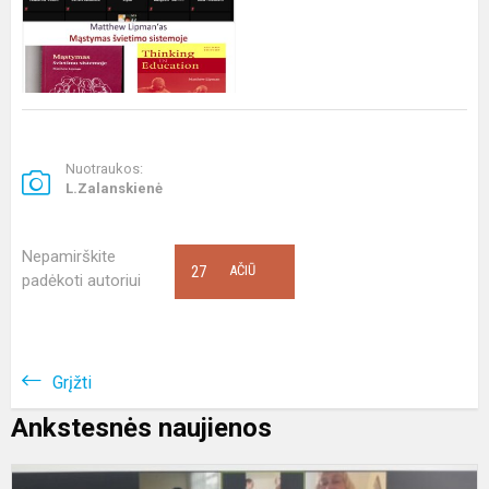
Nuotraukos:
L.Zalanskienė
Nepamirškite
27
AČIŪ
padėkoti autoriui
Grįžti
Ankstesnės naujienos
D