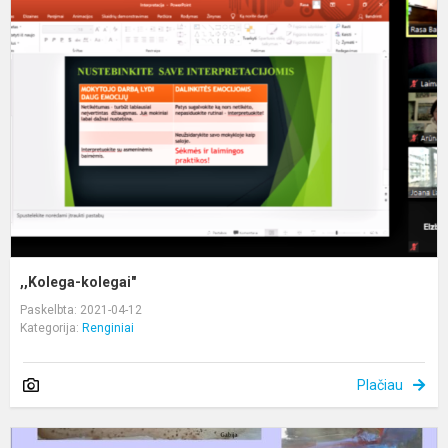
k
,,Kolega-kolegai"
Paskelbta: 2021-04-12
Kategorija:
Renginiai
Plačiau
D