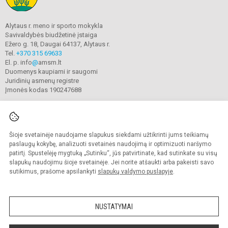
Alytaus r. meno ir sporto mokykla
Savivaldybės biudžetinė įstaiga
Ežero g. 18, Daugai 64137, Alytaus r.
Tel.
+370 315 69633
El. p. info
@
amsm.lt
Duomenys kaupiami ir saugomi
Juridinių asmenų registre
Įmonės kodas 190247688
Šioje svetainėje naudojame slapukus siekdami užtikrinti jums teikiamų
© 2020. Alytaus r. meno ir sporto mokykla. Visos teisės saugomos.
Kopijuoti turinį be raštiško mokyklos sutikimo griežtai draudžiama.
paslaugų kokybę, analizuoti svetainės naudojimą ir optimizuoti naršymo
patirtį. Spustelėję mygtuką „Sutinku“, jūs patvirtinate, kad sutinkate su visų
Prieinamumo paraiška
Slapukų valdymas
slapukų naudojimu šioje svetainėje. Jei norite atšaukti arba pakeisti savo
sutikimus, prašome apsilankyti
slapukų valdymo puslapyje
.
Sumanus būdas atnaujinti
mokyklos interneto
svetainę
NUSTATYMAI