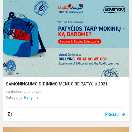
D
M
B
P
2
SĄMONINGUMO DIDINIMO MĖNUO BE PATYČIŲ 2021
Paskelbta: 2021-03-27
Kategorija:
Renginiai
Plačiau
Ž