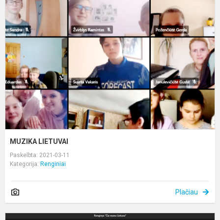
L
MUZIKA LIETUVAI
Paskelbta: 2021-03-11
Kategorija:
Renginiai
Plačiau
K