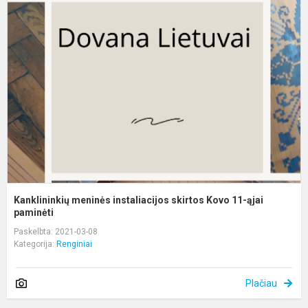
m
i
s
K
1
ą
pa
Kanklininkių meninės instaliacijos skirtos Kovo 11-ąjai
paminėti
Paskelbta: 2021-03-08
Kategorija:
Renginiai
Plačiau