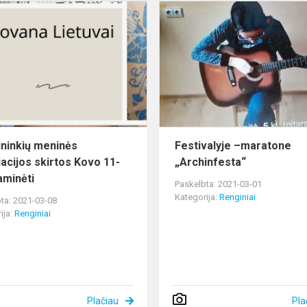
Kanklininkių
meninės
instaliacijos
skirtos
Kovo
11-
ąjai
pa...
ininkių meninės
Festivalyje –maratone
iacijos skirtos Kovo 11-
„Archinfesta“
aminėti
Paskelbta: 2021-03-01
Kategorija:
Renginiai
ta: 2021-03-08
ija:
Renginiai
Plačiau
Pla