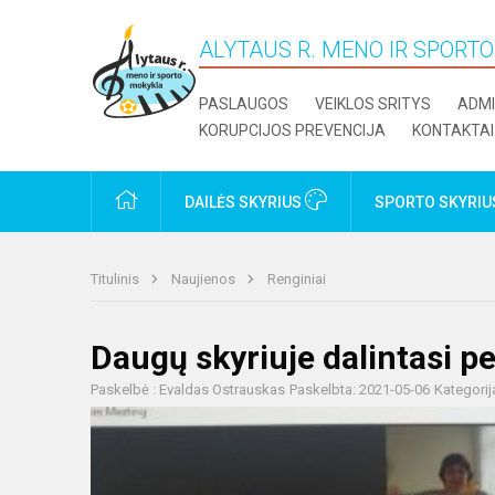
ALYTAUS R. MENO IR SPORT
PASLAUGOS
VEIKLOS SRITYS
ADMI
KORUPCIJOS PREVENCIJA
KONTAKTAI
PRADŽIA
DAILĖS SKYRIUS
SPORTO SKYRI
Titulinis
Naujienos
Renginiai
Daugų skyriuje dalintasi p
Paskelbė : Evaldas Ostrauskas
Paskelbta: 2021-05-06
Kategorij