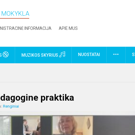
O MOKYKLA
NISTRACINĖ INFORMACIJA
APIE MUS
NUOSTATAI
S
US
MUZIKOS SKYRIUS
edagogine praktika
a:
Renginiai