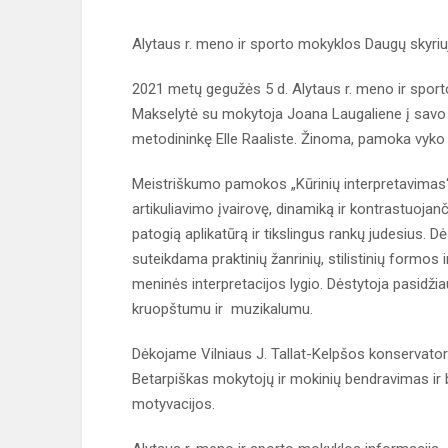
Alytaus r. meno ir sporto mokyklos Daugų skyriuj
2021 metų gegužės 5 d. Alytaus r. meno ir spor
Makselytė su mokytoja Joana Laugaliene į savo 
metodininkę Elle Raaliste. Žinoma, pamoka vyk
Meistriškumo pamokos „Kūrinių interpretavimas“ ti
artikuliavimo įvairovę, dinamiką ir kontrastuojančiu
patogią aplikatūrą ir tikslingus rankų judesius.
suteikdama praktinių žanrinių, stilistinių formos
meninės interpretacijos lygio. Dėstytoja pasidži
kruopštumu ir muzikalumu.
Dėkojame Vilniaus J. Tallat-Kelpšos konservatori
Betarpiškas mokytojų ir mokinių bendravimas ir
motyvacijos.