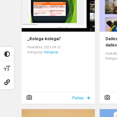
,,Kolega-kolegai"
Dailė
dailė
Paskelbta: 2021-04-12
Kategorija:
Renginiai
Paskelb
Kategor
Plačiau
Žemės