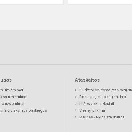
augos
Ataskaitos
ės užsiėmimai
Biudžeto vykdymo ataskaitų rin
ikos užsiėmimai
Finansinių ataskaitų rinkiniai
to užsiėmimai
Lėšos veiklai viešinti
naičio skyriaus paslaugos
Viešieji pirkimai
Metinės veiklos ataskaitos