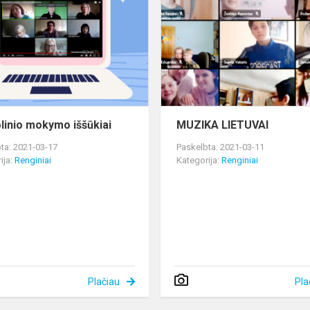
mokymo
iššūkiai
linio mokymo iššūkiai
MUZIKA LIETUVAI
ta: 2021-03-17
Paskelbta: 2021-03-11
ija:
Renginiai
Kategorija:
Renginiai
Plačiau
Pla