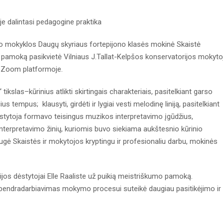
e dalintasi pedagogine praktika
to mokyklos Daugų skyriaus fortepijono klasės mokinė Skaistė
pamoką pasikvietė Vilniaus J.Tallat-Kelpšos konservatorijos mokyto
o Zoom platformoje.
kslas–kūrinius atlikti skirtingais charakteriais, pasitelkiant garso
s tempus; klausyti, girdėti ir lygiai vesti melodinę liniją, pasitelkiant
 Dėstytoja formavo teisingus muzikos interpretavimo įgūdžius,
 interpretavimo žinių, kuriomis buvo siekiama aukštesnio kūrinio
augė Skaistės ir mokytojos kryptingu ir profesionaliu darbu, mokinės
jos dėstytojai Elle Raaliste už puikią meistriškumo pamoką.
 bendradarbiavimas mokymo procesui suteikė daugiau pasitikėjimo ir