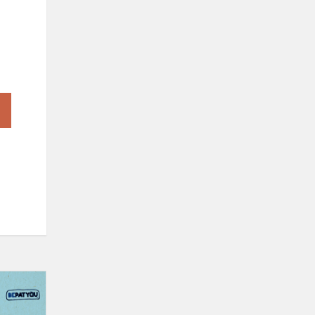
SĄMONINGUMO
DIDINIMO
MĖNUO