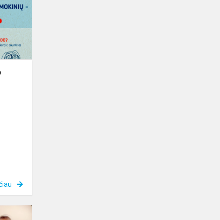
BE
PATYČIŲ
2021
O
čiau
MUZIKA