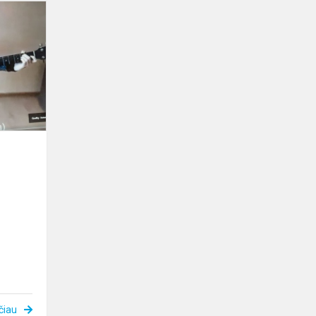
Festivalyje
–
maratone
„Archinfesta“
čiau