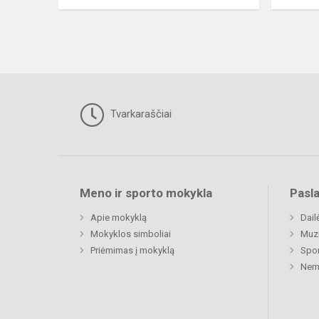
Tvarkaraščiai
Meno ir sporto mokykla
Pasl
Apie mokyklą
Dail
Mokyklos simboliai
Muz
Priėmimas į mokyklą
Spor
Nemu