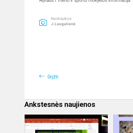
Alytaus r. meno ir sporto mokyklos informacija
Nuotraukos:
J.Laugalienė
Grįžti
Ankstesnės naujienos
,,Kolega-
kolegai"