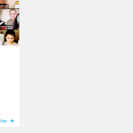
LIETUVAI
čiau