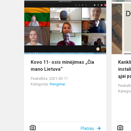
Kovo
11-
osis
minėjimas
„Čia
mano
Lietuva“
Kovo 11- osis minėjimas „Čia
Kankl
mano Lietuva“
instal
ąjai p
Paskelbta: 2021-03-11
Kategorija:
Renginiai
Paskelb
Kategor
Plačiau