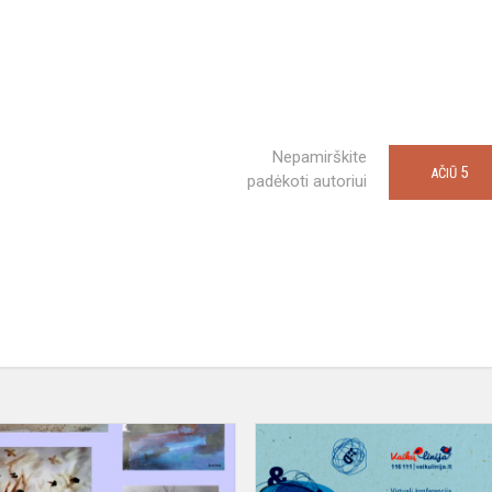
Nepamirškite
5
AČIŪ
padėkoti autoriui
Dailės
skyriaus
mokiniai