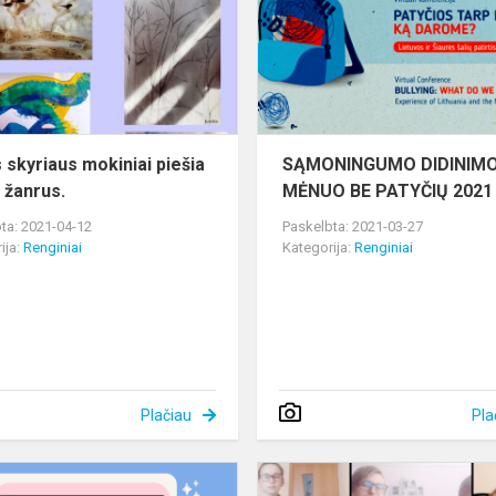
piešia
dailės
žanrus.
s skyriaus mokiniai piešia
SĄMONINGUMO DIDINIM
s žanrus.
MĖNUO BE PATYČIŲ 2021
ta: 2021-04-12
Paskelbta: 2021-03-27
ija:
Renginiai
Kategorija:
Renginiai
Plačiau
Pla
Nuotolinio