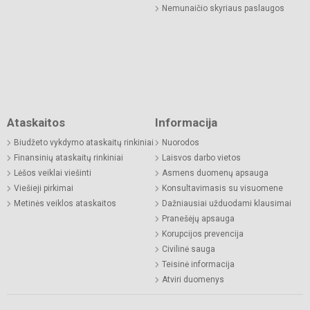
Nemunaičio skyriaus paslaugos
Ataskaitos
Informacija
Biudžeto vykdymo ataskaitų rinkiniai
Nuorodos
Finansinių ataskaitų rinkiniai
Laisvos darbo vietos
Lėšos veiklai viešinti
Asmens duomenų apsauga
Viešieji pirkimai
Konsultavimasis su visuomene
Metinės veiklos ataskaitos
Dažniausiai užduodami klausimai
Pranešėjų apsauga
Korupcijos prevencija
Civilinė sauga
Teisinė informacija
Atviri duomenys