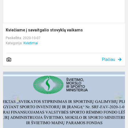
Kviečiame į savaitgalio stovyklą vaikams
Paskelbta: 2020-10-07
Kategorija:
Kvietimai
Plačiau
P
,
s
ir
s
g
pl