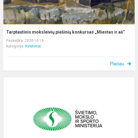
Tarptautinis moksleivių piešinių konkursas „Miestas ir aš“
Paskelbta: 2020-10-18
Kategorija:
Kvietimai
Plačiau
K
į
s
s
v