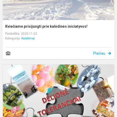
Kviečiame prisijungti prie kalėdinės iniciatyvos!
Paskelbta: 2020-11-23
Kategorija:
Kvietimai
Plačiau
T
d