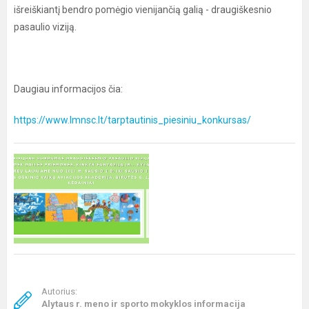
išreiškiantį bendro pomėgio vienijančią galią - draugiškesnio
pasaulio viziją.
Daugiau informacijos čia:
https://www.lmnsc.lt/tarptautinis_piesiniu_konkursas/
Autorius:
Alytaus r. meno ir sporto mokyklos informacija