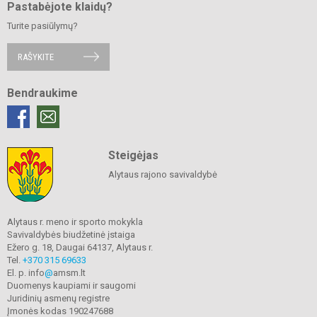
Pastabėjote klaidų?
Turite pasiūlymų?
RAŠYKITE
Bendraukime
Steigėjas
Alytaus rajono savivaldybė
Alytaus r. meno ir sporto mokykla
Savivaldybės biudžetinė įstaiga
Ežero g. 18, Daugai 64137, Alytaus r.
Tel.
+370 315 69633
El. p. info
@
amsm.lt
Duomenys kaupiami ir saugomi
Juridinių asmenų registre
Įmonės kodas 190247688