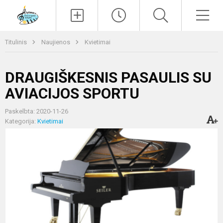
Paieška
Men
Titulinis
Naujienos
Kvietimai
DRAUGIŠKESNIS PASAULIS SU
AVIACIJOS SPORTU
Paskelbta: 2020-11-26
Kategorija:
Kvietimai