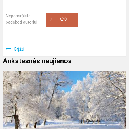
Nepamirškite
3
AČIŪ
padėkoti autoriui
Grįžti
Ankstesnės naujienos
K
p
p
k
i