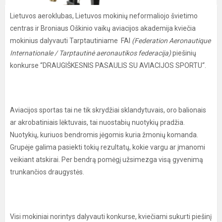
Lietuvos aeroklubas, Lietuvos mokinių neformaliojo švietimo
centras ir Broniaus Oškinio vaikų aviacijos akademija kviečia
mokinius dalyvauti Tarptautiniame FAI
(Federation Aeronautique
Internationale / Tarptautinė aeronautikos federacija)
piešinių
konkurse “DRAUGIŠKESNIS PASAULIS SU AVIACIJOS SPORTU“.
Aviacijos sportas tai ne tik skrydžiai sklandytuvais, oro balionais
ar akrobatiniais lėktuvais, tai nuostabių nuotykių pradžia.
Nuotykių, kuriuos bendromis jėgomis kuria žmonių komanda.
Grupėje galima pasiekti tokių rezultatų, kokie vargu ar įmanomi
veikiant atskirai. Per bendrą pomėgį užsimezga visą gyvenimą
trunkančios draugystės.
Visi mokiniai norintys dalyvauti konkurse, kviečiami sukurti piešinį