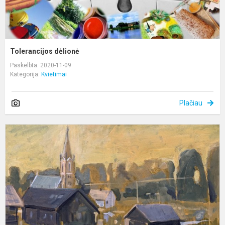
Tolerancijos dėlionė
Paskelbta: 2020-11-09
Kategorija:
Kvietimai
Plačiau
T
m
p
k
„
ir
a