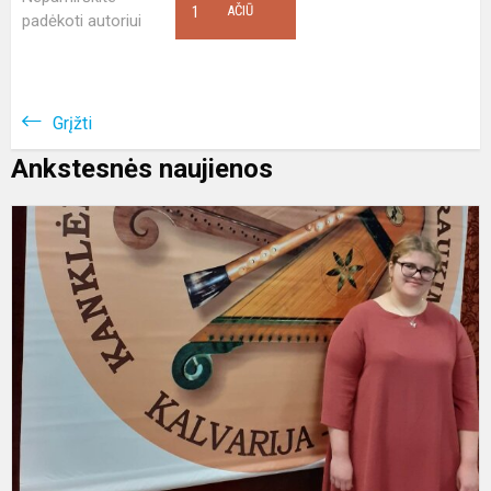
1
AČIŪ
padėkoti autoriui
Grįžti
Ankstesnės naujienos
K
A
t
k