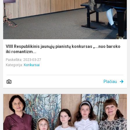
b
VIIII Respublikinis jaunųjų pianistų konkursas „...nuo baroko
iki romantizm...
Paskelbta: 2023-03-27
Kategorija:
Konkursai
Plačiau
A
r.
m
ir
s