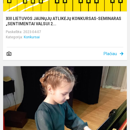
XIII LIETUVOS JAUNŲJŲ ATLIKĖJŲ KONKURSAS-SEMINARAS
„SENTIMENTAI VALSUI 2...
Paskelbta: 2023-04-07
Kategorija:
Konkursai
Plačiau
P
L
į
V
a
r
m
p.