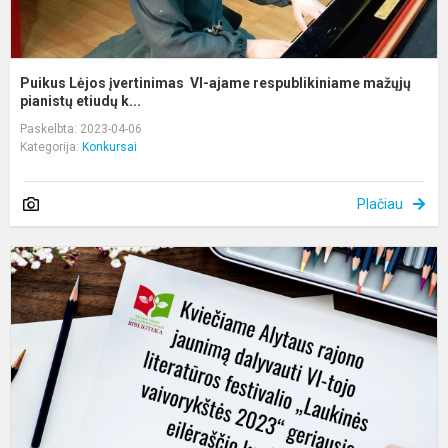
Puikus Lėjos įvertinimas VI-ajame respublikiniame mažųjų
pianistų etiudų k...
Paskelbta: 2023-04-06
Kategorija:
Konkursai
Plačiau
K
A
r
j
d
V
t
li