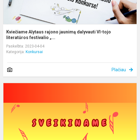
Kviečiame Alytaus rajono jaunimą dalyvauti VI-tojo
literatūros festivalio „...
Paskelbta: 2023-04-04
Kategorija:
Konkursai
Plačiau
A
r.
m
ir
s
m
p
U