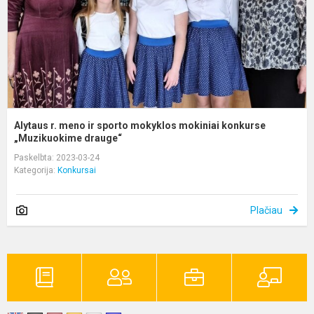
m
m
k
„
Alytaus r. meno ir sporto mokyklos mokiniai konkurse
„Muzikuokime drauge“
Paskelbta: 2023-03-24
Kategorija:
Konkursai
Plačiau