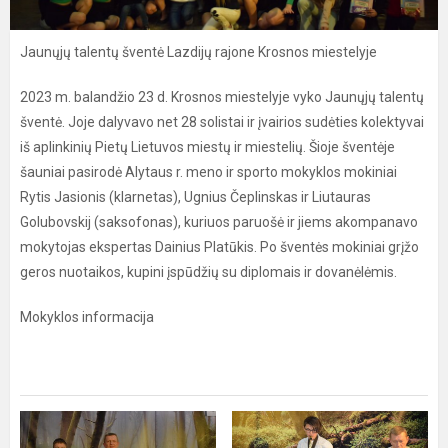
Jaunųjų talentų šventė Lazdijų rajone Krosnos miestelyje
2023 m. balandžio 23 d. Krosnos miestelyje vyko Jaunųjų talentų
šventė. Joje dalyvavo net 28 solistai ir įvairios sudėties kolektyvai
iš aplinkinių Pietų Lietuvos miestų ir miestelių. Šioje šventėje
šauniai pasirodė Alytaus r. meno ir sporto mokyklos mokiniai
Rytis Jasionis (klarnetas), Ugnius Čeplinskas ir Liutauras
Golubovskij (saksofonas), kuriuos paruošė ir jiems akompanavo
mokytojas ekspertas Dainius Platūkis. Po šventės mokiniai grįžo
geros nuotaikos, kupini įspūdžių su diplomais ir dovanėlėmis.
Mokyklos informacija