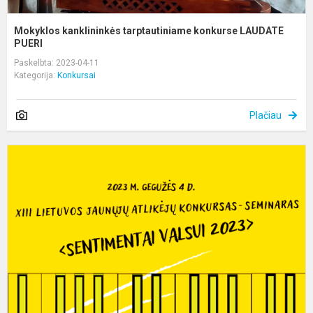
Mokyklos kanklininkės tarptautiniame konkurse LAUDATE
PUERI
Paskelbta: 2023-04-11
Kategorija:
Konkursai
Plačiau
X
L
J
A
K
S
„