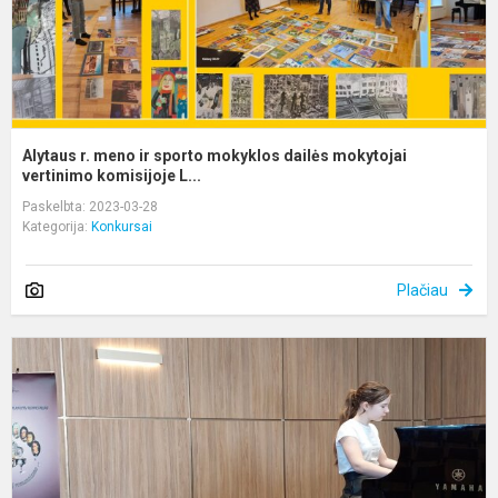
m
ve
Alytaus r. meno ir sporto mokyklos dailės mokytojai
vertinimo komisijoje L...
Paskelbta: 2023-03-28
Kategorija:
Konkursai
Plačiau
V
R
j
p
k
„