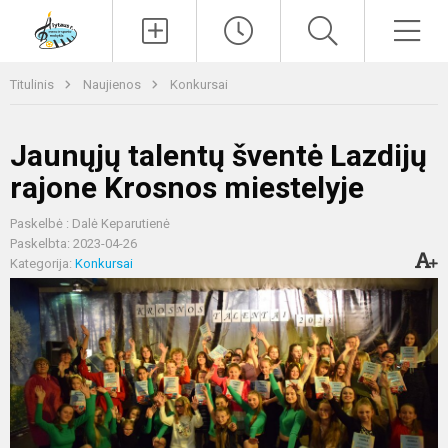
Paieška
Men
Titulinis
Naujienos
Konkursai
Jaunųjų talentų šventė Lazdijų
rajone Krosnos miestelyje
Paskelbė : Dalė Keparutienė
Paskelbta: 2023-04-26
Kategorija:
Konkursai