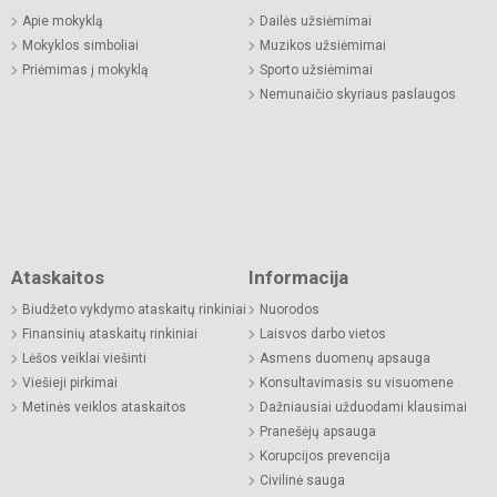
Apie mokyklą
Dailės užsiėmimai
Mokyklos simboliai
Muzikos užsiėmimai
Priėmimas į mokyklą
Sporto užsiėmimai
Nemunaičio skyriaus paslaugos
Ataskaitos
Informacija
Biudžeto vykdymo ataskaitų rinkiniai
Nuorodos
Finansinių ataskaitų rinkiniai
Laisvos darbo vietos
Lėšos veiklai viešinti
Asmens duomenų apsauga
Viešieji pirkimai
Konsultavimasis su visuomene
Metinės veiklos ataskaitos
Dažniausiai užduodami klausimai
Pranešėjų apsauga
Korupcijos prevencija
Civilinė sauga