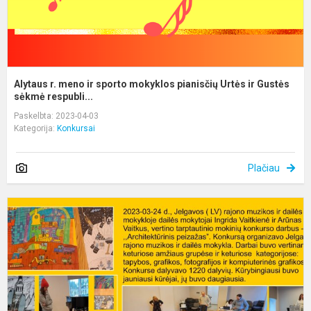
ir
G
Alytaus r. meno ir sporto mokyklos pianisčių Urtės ir Gustės
sėkmė respubli...
Paskelbta: 2023-04-03
Kategorija:
Konkursai
Plačiau
A
r.
m
ir
s
m
d