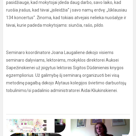
pasidžiaugė, kad mokytojai įdeda daug darbo, savo laiko, kad
ruošia įrašus, kad tėvai „įsileidžia“ į savo namų erdvę: „Išklausiau
134 koncertus“. Žinoma, kad tokiais atvejais nelieka nuošalyje ir
tėvai, kurie padeda mokytojams: siunčia, rašo, pildo.
Seminaro koordinatorė Joana Laugalienė dėkojo visiems
seminaro dalyviams, lektorėms, mokyklos direktorei Auksei
Sapežinskienei už įsigytus lektorės Sigitos Dūdėnienės knygos
egzempliorius. Už galimybę šį seminarą organizuoti bei visą
metodinę pagalbą dėkojo Alytaus kolegijos švietimo darbuotojų
tobulinimo/si padalinio administratorei Aidai Kliukinskienei.