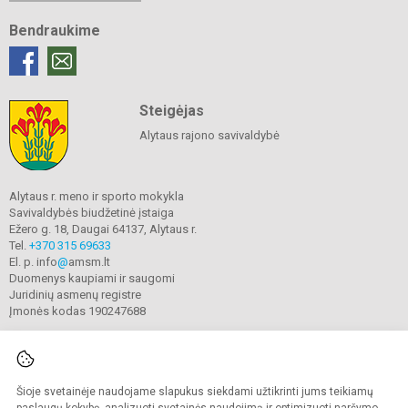
Bendraukime
Steigėjas
Alytaus rajono savivaldybė
Alytaus r. meno ir sporto mokykla
Savivaldybės biudžetinė įstaiga
Ežero g. 18, Daugai 64137, Alytaus r.
Tel.
+370 315 69633
El. p. info
@
amsm.lt
Duomenys kaupiami ir saugomi
Juridinių asmenų registre
Įmonės kodas 190247688
Šioje svetainėje naudojame slapukus siekdami užtikrinti jums teikiamų
© 2020. Alytaus r. meno ir sporto mokykla. Visos teisės saugomos.
Kopijuoti turinį be raštiško mokyklos sutikimo griežtai draudžiama.