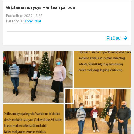
Grįžtamasis ryšys – virtuali paroda
Paskelbta: 2020-12-28
Kategorija:
Konkursai
Plačiau
V
m
k
J