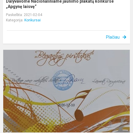
Dalyvavome Nacionaliniame jaunimo plakatų konkurse
„Apgynę laisvę“
Paskelbta: 2021-02-04
Kategorija:
Konkursai
Plačiau
„
P