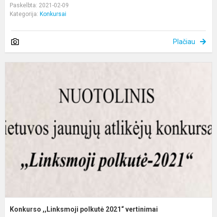
Paskelbta: 2021-02-09
Kategorija:
Konkursai
Plačiau
K
,
p
2
v
Konkurso ,,Linksmoji polkutė 2021“ vertinimai