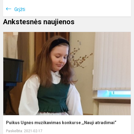
Grįžti
Ankstesnės naujienos
P
U
m
k
,
a
Puikus Ugnės muzikavimas konkurse ,,Nauji atradimai“
Paskelbta: 2021-02-17