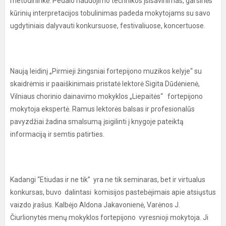
metodininkė. Pedalo naudojimo technikos įsisavinimas, garsinės
kūrinių interpretacijos tobulinimas padeda mokytojams su savo
ugdytiniais dalyvauti konkursuose, festivaliuose, koncertuose.
Naują leidinį „Pirmieji žingsniai fortepijono muzikos kelyje“ su
skaidrėmis ir paaiškinimais pristatė lektorė Sigita Dūdėnienė,
Vilniaus chorinio dainavimo mokyklos „Liepaitės“ fortepijono
mokytoja ekspertė. Ramus lektorės balsas ir profesionalūs
pavyzdžiai žadina smalsumą įsigilinti į knygoje pateiktą
informaciją ir semtis patirties.
Kadangi “Etiudas ir ne tik” yra ne tik seminaras, bet ir virtualus
konkursas, buvo dalintasi komisijos pastebėjimais apie atsiųstus
vaizdo įrašus. Kalbėjo Aldona Jakavonienė, Varėnos J.
Čiurlionytės menų mokyklos fortepijono vyresnioji mokytoja. Ji