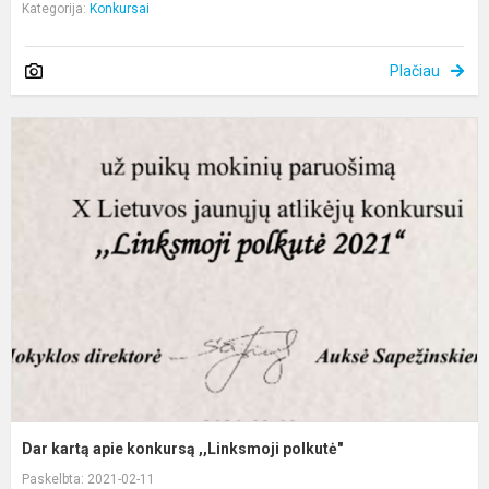
Kategorija:
Konkursai
Plačiau
D
k
a
k
,
p
Dar kartą apie konkursą ,,Linksmoji polkutė"
Paskelbta: 2021-02-11