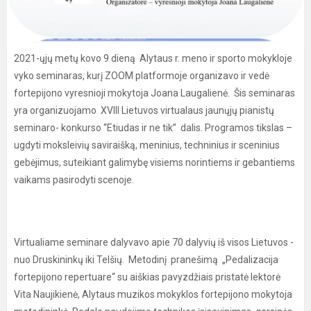
2021-ųjų metų kovo 9 dieną Alytaus r. meno ir sporto mokykloje
vyko seminaras, kurį ZOOM platformoje organizavo ir vedė
fortepijono vyresnioji mokytoja Joana Laugalienė. Šis seminaras
yra organizuojamo XVIII Lietuvos virtualaus jaunųjų pianistų
seminaro- konkurso “Etiudas ir ne tik” dalis. Programos tikslas –
ugdyti moksleivių saviraišką, meninius, techninius ir sceninius
gebėjimus, suteikiant galimybę visiems norintiems ir gebantiems
vaikams pasirodyti scenoje.
Virtualiame seminare dalyvavo apie 70 dalyvių iš visos Lietuvos -
nuo Druskininkų iki Telšių. Metodinį pranešimą „Pedalizacija
fortepijono repertuare“ su aiškias pavyzdžiais pristatė lektorė
Vita Naujikienė, Alytaus muzikos mokyklos fortepijono mokytoja