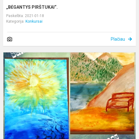
„BĖGANTYS PIRŠTUKAI“.
Paskelbta: 2021-01-18
Kategorija:
Konkursai
Plačiau
G
r
–
v
p