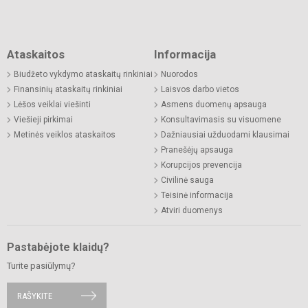
Ataskaitos
Informacija
Biudžeto vykdymo ataskaitų rinkiniai
Nuorodos
Finansinių ataskaitų rinkiniai
Laisvos darbo vietos
Lėšos veiklai viešinti
Asmens duomenų apsauga
Viešieji pirkimai
Konsultavimasis su visuomene
Metinės veiklos ataskaitos
Dažniausiai užduodami klausimai
Pranešėjų apsauga
Korupcijos prevencija
Civilinė sauga
Teisinė informacija
Atviri duomenys
Pastabėjote klaidų?
Turite pasiūlymų?
RAŠYKITE