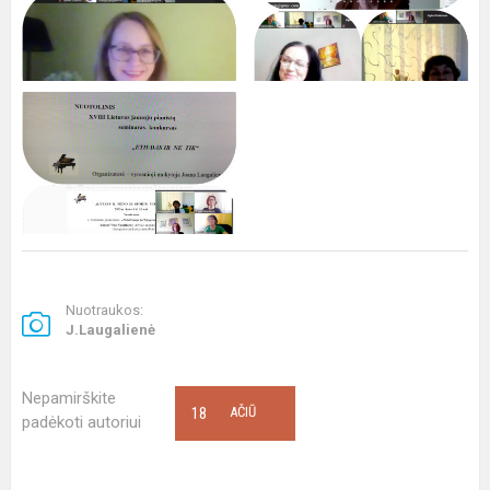
Nuotraukos:
J.Laugalienė
Nepamirškite
18
AČIŪ
padėkoti autoriui