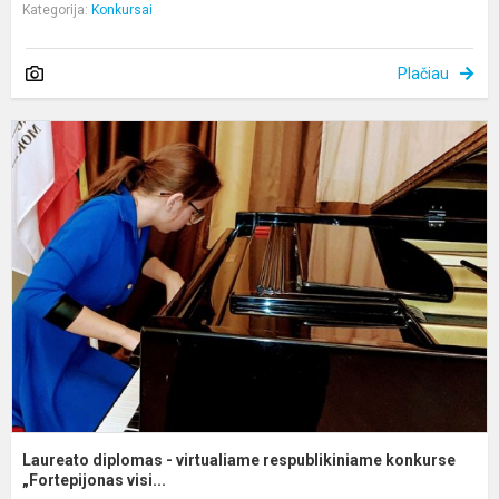
Kategorija:
Konkursai
Plačiau
L
d
-
v
r
k
„F
Laureato diplomas - virtualiame respublikiniame konkurse
„Fortepijonas visi...