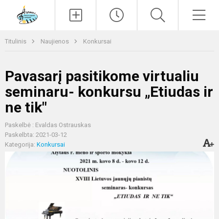
Paieška
Men
Titulinis
Naujienos
Konkursai
Pavasarį pasitikome virtualiu
seminaru- konkursu „Etiudas ir
ne tik"
Paskelbė : Evaldas Ostrauskas
Paskelbta: 2021-03-12
Kategorija:
Konkursai