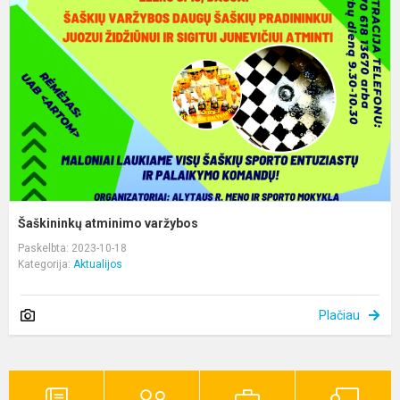
v
Šaškininkų atminimo varžybos
Paskelbta: 2023-10-18
Kategorija:
Aktualijos
Plačiau