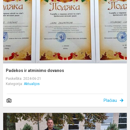
d
Padėkos ir atminimo dovanos
Paskelbta: 2024-06-21
Kategorija:
Aktualijos
Plačiau
P
k
a