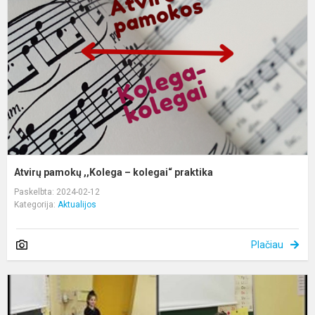
–
k
p
Atvirų pamokų ,,Kolega – kolegai“ praktika
Paskelbta: 2024-02-12
Kategorija:
Aktualijos
Plačiau
S
m