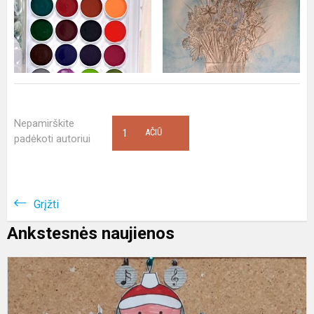
Nepamirškite
1
AČIŪ
padėkoti autoriui
Grįžti
Ankstesnės naujienos
A
v
e