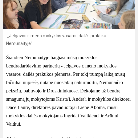
,,Jelgavos r. meno mokyklos vasaros dailės praktika
Nemunaityje"
Šiandien Nemunaityje baigiasi mūsų mokyklos
bendradarbiavimo partnerių - Jelgavos r. meno mokyklos
vasaros dailės praktikos pleneras. Per tokį trumpą laiką mūsų
bičiuliai nupiešė, nutapė nuostabių natiurmortų, Nemunaičio
peizažų, pabuvojo ir Druskininkuose. Dėkojame už bendrą
smagumą jų mokytojoms Krista'i, Andra'i ir mokyklos direktorei
Dace Laure, direktorės pavaduotojai Liene Āboma, mūsų
mokyklos dailės mokytojams Ingridai Vaitkienei ir Arūnui
Vaitkui.