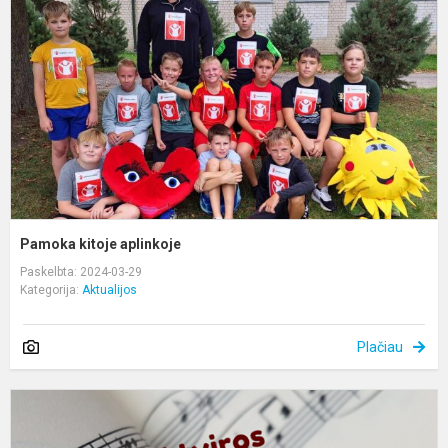
Pamoka kitoje aplinkoje
Paskelbta: 2024-03-29
Kategorija:
Aktualijos
Plačiau
A
p
,