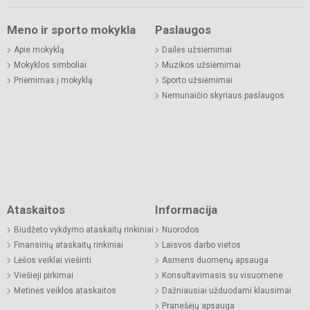
Meno ir sporto mokykla
Paslaugos
Apie mokyklą
Dailės užsiėmimai
Mokyklos simboliai
Muzikos užsiėmimai
Priėmimas į mokyklą
Sporto užsiėmimai
Nemunaičio skyriaus paslaugos
Ataskaitos
Informacija
Biudžeto vykdymo ataskaitų rinkiniai
Nuorodos
Finansinių ataskaitų rinkiniai
Laisvos darbo vietos
Lėšos veiklai viešinti
Asmens duomenų apsauga
Viešieji pirkimai
Konsultavimasis su visuomene
Metinės veiklos ataskaitos
Dažniausiai užduodami klausimai
Pranešėjų apsauga