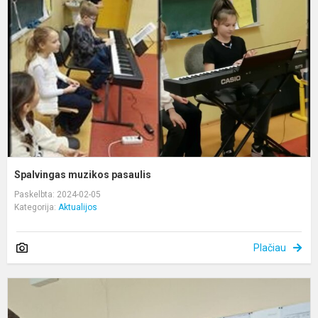
p
Spalvingas muzikos pasaulis
Paskelbta: 2024-02-05
Kategorija:
Aktualijos
Plačiau
S
m