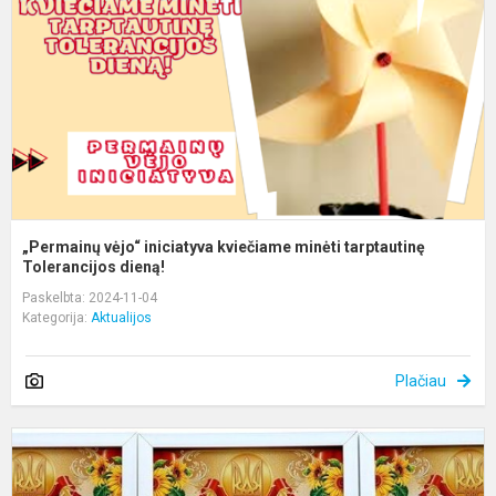
k
m
t
To
„Permainų vėjo“ iniciatyva kviečiame minėti tarptautinę
Tolerancijos dieną!
Paskelbta: 2024-11-04
Kategorija:
Aktualijos
Plačiau
P
ir
a