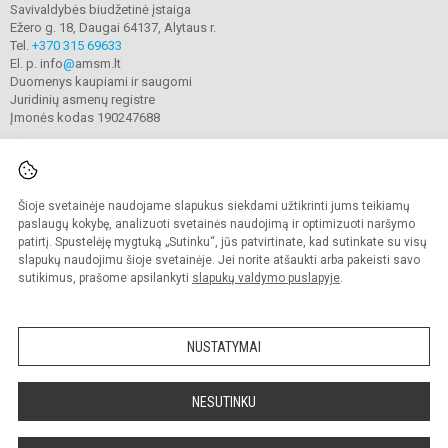
Savivaldybės biudžetinė įstaiga
Ežero g. 18, Daugai 64137, Alytaus r.
Tel.
+370 315 69633
El. p. info
@
amsm.lt
Duomenys kaupiami ir saugomi
Juridinių asmenų registre
Įmonės kodas 190247688
Šioje svetainėje naudojame slapukus siekdami užtikrinti jums teikiamų
© 2020. Alytaus r. meno ir sporto mokykla. Visos teisės saugomos.
Kopijuoti turinį be raštiško mokyklos sutikimo griežtai draudžiama.
paslaugų kokybę, analizuoti svetainės naudojimą ir optimizuoti naršymo
patirtį. Spustelėję mygtuką „Sutinku“, jūs patvirtinate, kad sutinkate su visų
Prieinamumo paraiška
Slapukų valdymas
slapukų naudojimu šioje svetainėje. Jei norite atšaukti arba pakeisti savo
sutikimus, prašome apsilankyti
slapukų valdymo puslapyje
.
Sumanus būdas atnaujinti
mokyklos interneto
svetainę
NUSTATYMAI
NESUTINKU