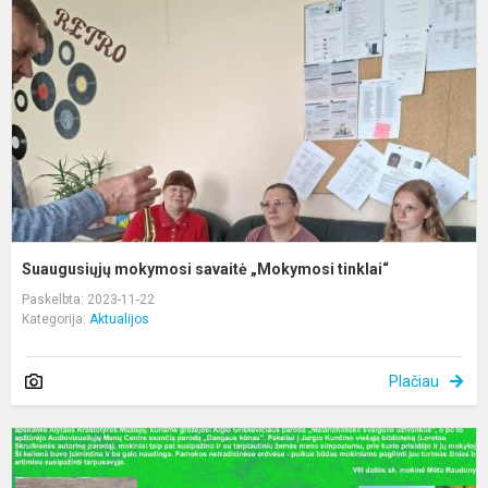
s
„
t
Suaugusiųjų mokymosi savaitė „Mokymosi tinklai“
Paskelbta: 2023-11-22
Kategorija:
Aktualijos
Plačiau
N
d