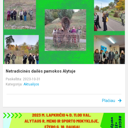
p
A
Netradicinės dailės pamokos Alytuje
Paskelbta: 2023-10-31
Kategorija:
Aktualijos
Plačiau
Š
a