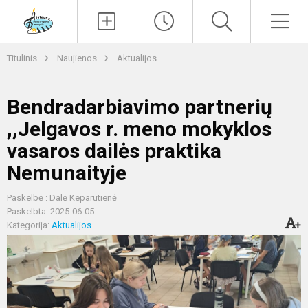
Paieška
Men
Titulinis
Naujienos
Aktualijos
Bendradarbiavimo partnerių
,,Jelgavos r. meno mokyklos
vasaros dailės praktika
Nemunaityje
Paskelbė : Dalė Keparutienė
Paskelbta: 2025-06-05
Kategorija:
Aktualijos