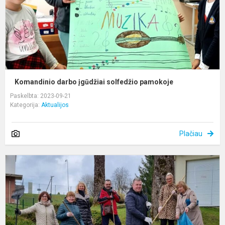
Komandinio darbo įgūdžiai solfedžio pamokoje
Paskelbta: 2023-09-21
Kategorija:
Aktualijos
Plačiau
B
-
š
m