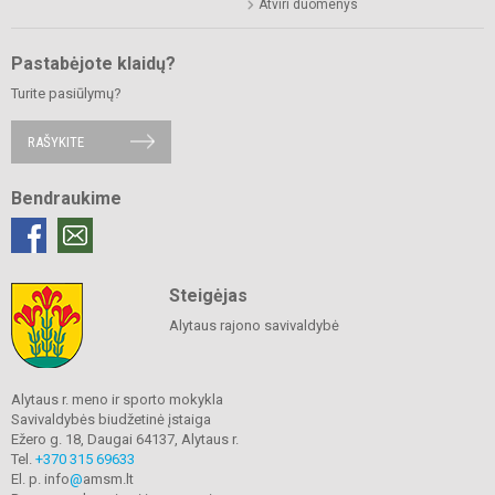
Atviri duomenys
Pastabėjote klaidų?
Turite pasiūlymų?
RAŠYKITE
Bendraukime
Steigėjas
Alytaus rajono savivaldybė
Alytaus r. meno ir sporto mokykla
Savivaldybės biudžetinė įstaiga
Ežero g. 18, Daugai 64137, Alytaus r.
Tel.
+370 315 69633
El. p. info
@
amsm.lt