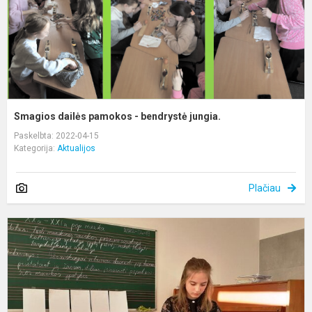
Smagios dailės pamokos - bendrystė jungia.
Paskelbta: 2022-04-15
Kategorija:
Aktualijos
Plačiau
A
p
,
–
X
a.