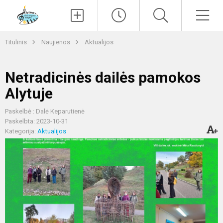
Paieška
Men
Titulinis
Naujienos
Aktualijos
Netradicinės dailės pamokos
Alytuje
Paskelbė : Dalė Keparutienė
Paskelbta: 2023-10-31
Kategorija:
Aktualijos