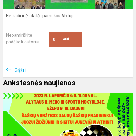
Netradicinės dailės pamokos Alytuje
Nepamirškite
0
AČIŪ
padėkoti autoriui
Grįžti
Ankstesnės naujienos
Š
a
v