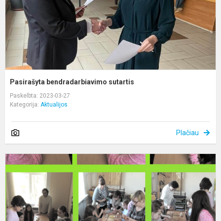
Pasirašyta bendradarbiavimo sutartis
Paskelbta: 2023-03-27
Kategorija:
Aktualijos
Plačiau
S
d
p
-
b
j