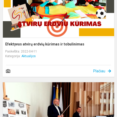
Efektyvus atvirų erdvių kūrimas ir tobulinimas
Paskelbta: 2022-04-11
Kategorija:
Aktualijos
Plačiau
M
d
s
n
m
m