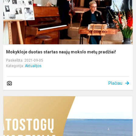
p
Mokykloje duotas startas naujų mokslo metų pradžiai!
Paskelbta: 2021-09-05
Kategorija:
Aktualijos
Plačiau
A
A