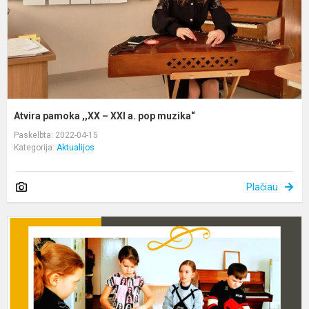
p
m
Atvira pamoka ,,XX – XXI a. pop muzika“
Paskelbta: 2022-04-15
Kategorija:
Aktualijos
Plačiau
E
a
e
k
ir
t