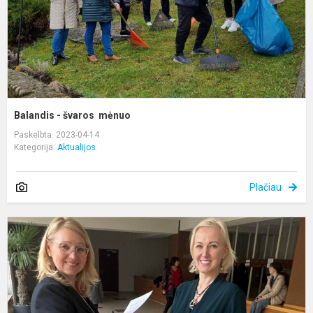
Balandis - švaros mėnuo
Paskelbta: 2023-04-14
Kategorija:
Aktualijos
Plačiau
P
b
s