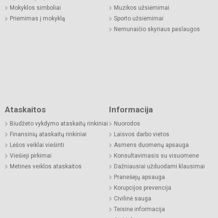
Mokyklos simboliai
Muzikos užsiėmimai
Priėmimas į mokyklą
Sporto užsiėmimai
Nemunaičio skyriaus paslaugos
Ataskaitos
Informacija
Biudžeto vykdymo ataskaitų rinkiniai
Nuorodos
Finansinių ataskaitų rinkiniai
Laisvos darbo vietos
Lėšos veiklai viešinti
Asmens duomenų apsauga
Viešieji pirkimai
Konsultavimasis su visuomene
Metinės veiklos ataskaitos
Dažniausiai užduodami klausimai
Pranešėjų apsauga
Korupcijos prevencija
Civilinė sauga
Teisinė informacija