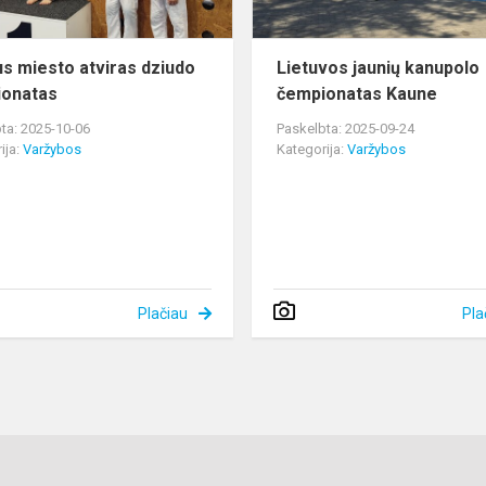
us miesto atviras dziudo
Lietuvos jaunių kanupolo
ionatas
čempionatas Kaune
ta: 2025-10-06
Paskelbta: 2025-09-24
ija:
Varžybos
Kategorija:
Varžybos
Plačiau
Pla