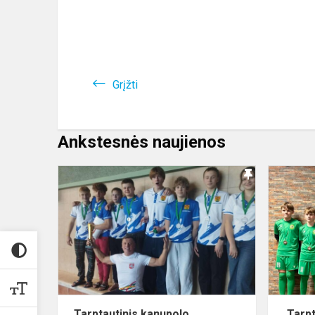
Grįžti
Ankstesnės naujienos
Tarptautinis
kanupolo
irklavimo
turnyras
„Alytaus
taurė
202...
Tarptautinis kanupolo
Tarpt