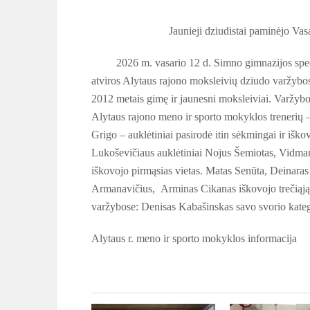
Jaunieji dziudistai paminėjo Vasario
2026 m. vasario 12 d. Simno gimnazijos speci
atviros Alytaus rajono moksleivių dziudo varžybos
2012 metais gimę ir jaunesni moksleiviai. Varžybo
Alytaus rajono meno ir sporto mokyklos trenerių
Grigo – auklėtiniai pasirodė itin sėkmingai ir iško
Lukoševičiaus auklėtiniai Nojus Šemiotas, Vidma
iškovojo pirmąsias vietas. Matas Senūta, Deinaras
Armanavičius, Arminas Cikanas iškovojo trečiąją 
varžybose: Denisas Kabašinskas savo svorio katego
Alytaus r. meno ir sporto mokyklos informacija