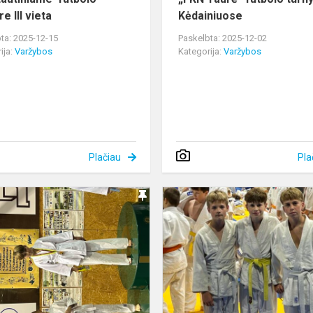
e III vieta
Kėdainiuose
ta: 2025-12-15
Paskelbta: 2025-12-02
ija:
Varžybos
Kategorija:
Varžybos
Plačiau
Pla
Atvirame
Alytaus
miesto
vaikų
dziudo
turnyre
–
sėkmingi