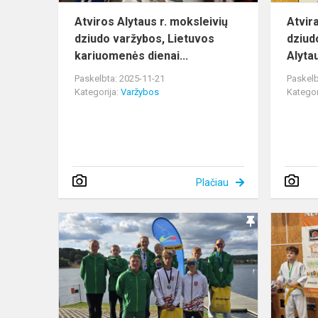
Atviros Alytaus r. moksleivių
Atvir
dziudo varžybos, Lietuvos
dziud
kariuomenės dienai...
Alytau
Paskelbta: 2025-11-21
Paskelb
Kategorija:
Varžybos
Kategor
Plačiau
Kauno
miesto
BKI
ilgųjų
nuotolių
čempionate