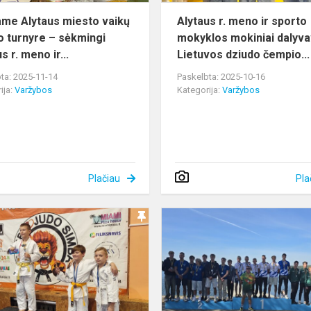
Aly...
ame Alytaus miesto vaikų
Alytaus r. meno ir sporto
o turnyre – sėkmingi
mokyklos mokiniai dalyv
s r. meno ir...
Lietuvos dziudo čempio...
ta: 2025-11-14
Paskelbta: 2025-10-16
ija:
Varžybos
Kategorija:
Varžybos
Plačiau
Pla
Alytaus
miesto
atviras
dziudo
čempionatas