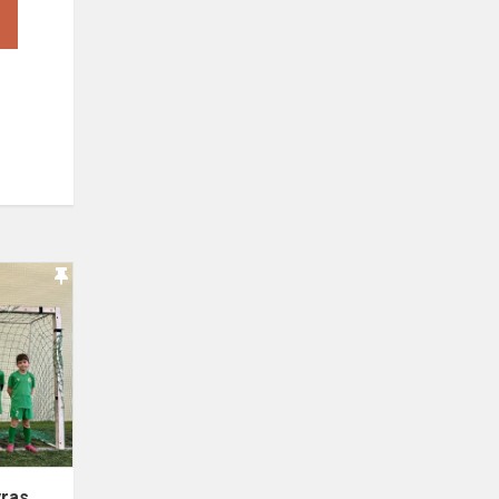
„FKN
Taurė”
futbolo
turnyras
Kėdainiuose
yras