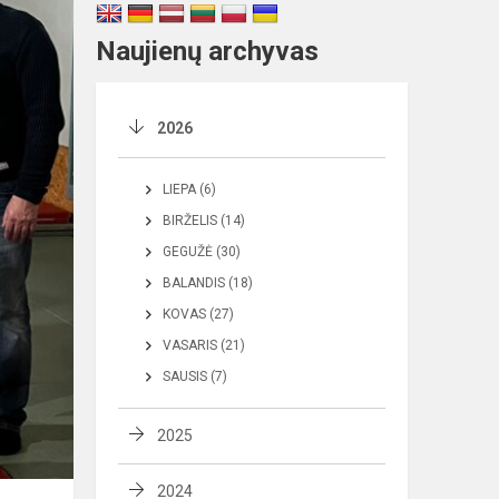
Naujienų archyvas
2026
LIEPA (6)
BIRŽELIS (14)
GEGUŽĖ (30)
BALANDIS (18)
KOVAS (27)
VASARIS (21)
SAUSIS (7)
2025
2024