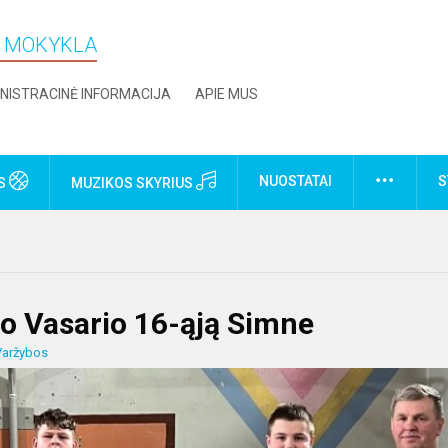
O MOKYKLA
NISTRACINĖ INFORMACIJA
APIE MUS
NUOSTATAI
S
US
MUZIKOS SKYRIUS
jo Vasario 16-ąją Simne
Varžybos