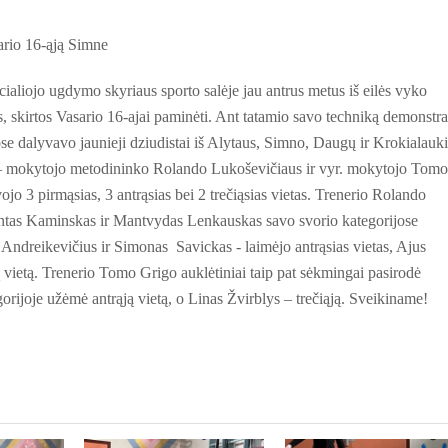
 16-ąją Simne
aliojo ugdymo skyriaus sporto salėje jau antrus metus iš eilės vyko
, skirtos Vasario 16-ajai paminėti. Ant tatamio savo techniką demonstr
se dalyvavo jaunieji dziudistai iš Alytaus, Simno, Daugų ir Krokialauki
 – mokytojo metodininko Rolando Lukoševičiaus ir vyr. mokytojo Tomo
vojo 3 pirmąsias, 3 antrąsias bei 2 trečiąsias vietas. Trenerio Rolando
ntas Kaminskas ir Mantvydas Lenkauskas savo svorio kategorijose
 Andreikevičius ir Simonas Savickas - laimėjo antrąsias vietas, Ajus
vietą. Trenerio Tomo Grigo auklėtiniai taip pat sėkmingai pasirodė
rijoje užėmė antrąją vietą, o Linas Žvirblys – trečiąją. Sveikiname!