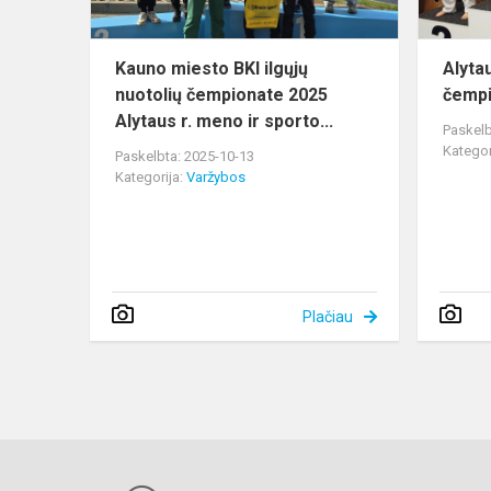
2025
Alytaus
r....
Kauno miesto BKI ilgųjų
Alyta
nuotolių čempionate 2025
čemp
Alytaus r. meno ir sporto...
Paskelb
Kategor
Paskelbta: 2025-10-13
Kategorija:
Varžybos
Plačiau