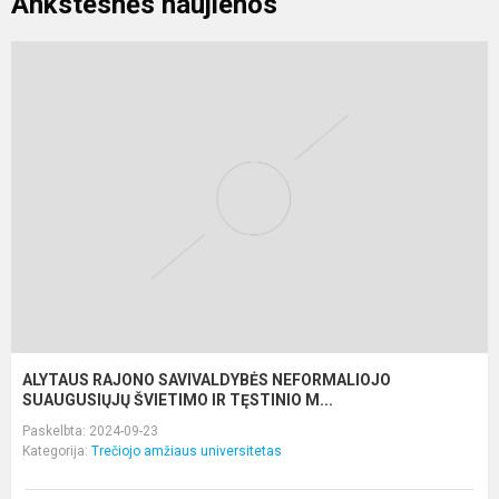
Ankstesnės naujienos
A
R
S
N
S
Š
ALYTAUS RAJONO SAVIVALDYBĖS NEFORMALIOJO
SUAUGUSIŲJŲ ŠVIETIMO IR TĘSTINIO M...
Paskelbta: 2024-09-23
Kategorija:
Trečiojo amžiaus universitetas