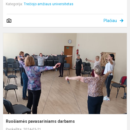
Kategorija:
Trečiojo amžiaus universitetas
Plačiau
R
p
d
Ruošiamės pavasariniams darbams
Paskelbta: 2024-03-21