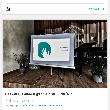
Plačiau
P
L
ir
į
"
s
L
Š
Paskaita,, Laimė ir įpročiai " su Liudu Švipu
Paskelbta: 2024-03-27
Kategorija:
Trečiojo amžiaus universitetas