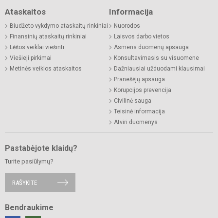
Ataskaitos
Informacija
Biudžeto vykdymo ataskaitų rinkiniai
Nuorodos
Finansinių ataskaitų rinkiniai
Laisvos darbo vietos
Lėšos veiklai viešinti
Asmens duomenų apsauga
Viešieji pirkimai
Konsultavimasis su visuomene
Metinės veiklos ataskaitos
Dažniausiai užduodami klausimai
Pranešėjų apsauga
Korupcijos prevencija
Civilinė sauga
Teisinė informacija
Atviri duomenys
Pastabėjote klaidų?
Turite pasiūlymų?
RAŠYKITE
Bendraukime