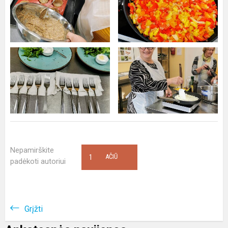
Nepamirškite
1
AČIŪ
padėkoti autoriui
Grįžti