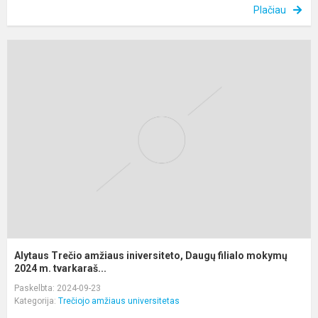
Plačiau
A
T
a
i
D
fi
m
2.
Alytaus Trečio amžiaus iniversiteto, Daugų filialo mokymų
2024 m. tvarkaraš...
Paskelbta: 2024-09-23
Kategorija:
Trečiojo amžiaus universitetas