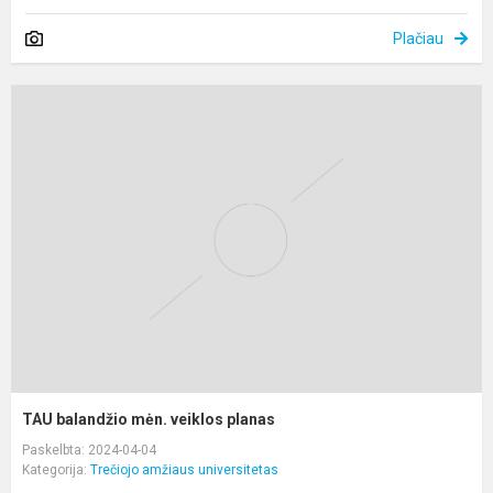
Plačiau
T
b
m
v
p
TAU balandžio mėn. veiklos planas
Paskelbta: 2024-04-04
Kategorija:
Trečiojo amžiaus universitetas