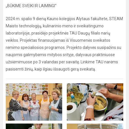
„BŪKIME SVEIKI IR LAIMINGI“
2024 m. spalio 9 dieną Kauno kolegijos Alytaus fakultete, STEAM
Maisto technologijų, kulinarinio meno ir sveikatingumo
laboratorijoje, prasidėjo projektinės TAU Daugų filialo narių
veiklos. Projektas finansuojamas iš Visuomenės sveikatos
rėmimo specialiosios programos. Projekto dalyvės susipažins su
naujomis galimybėmis mitybos srityje, dalyvaus praktiniuose
užsiėmimuose po 3 valandas per savaitę. Linkime TAU narėms
pasisemti žinių, kaip ilgiau išsaugoti gerą sveikatą.