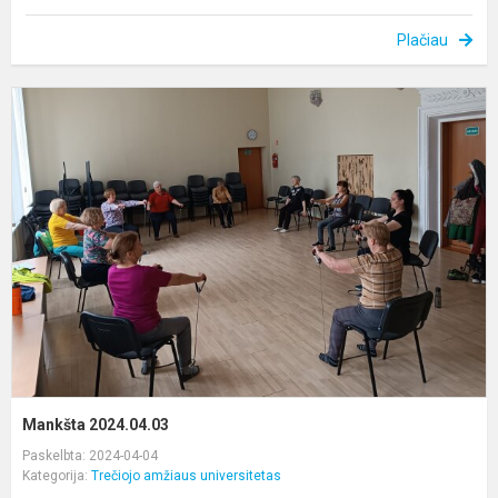
Plačiau
M
2
Mankšta 2024.04.03
Paskelbta: 2024-04-04
Kategorija:
Trečiojo amžiaus universitetas