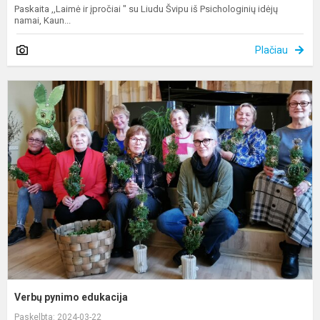
Paskaita ,,Laimė ir įpročiai " su Liudu Švipu iš Psichologinių idėjų
namai, Kaun...
Plačiau
V
p
e
Verbų pynimo edukacija
Paskelbta: 2024-03-22