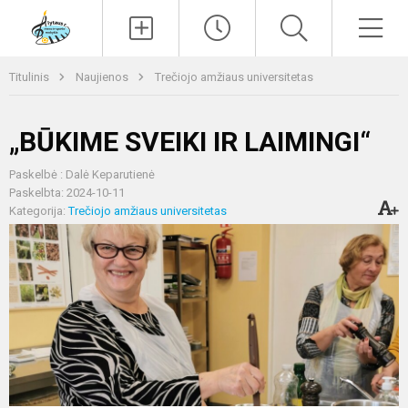
Paieška
Men
Titulinis
Naujienos
Trečiojo amžiaus universitetas
„BŪKIME SVEIKI IR LAIMINGI“
Paskelbė : Dalė Keparutienė
Paskelbta: 2024-10-11
Kategorija:
Trečiojo amžiaus universitetas