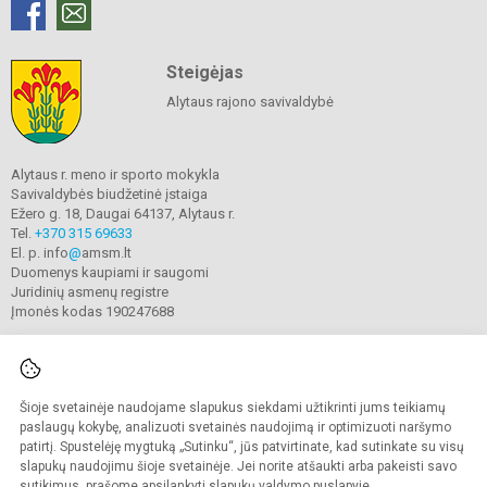
Steigėjas
Alytaus rajono savivaldybė
Alytaus r. meno ir sporto mokykla
Savivaldybės biudžetinė įstaiga
Ežero g. 18, Daugai 64137, Alytaus r.
Tel.
+370 315 69633
El. p. info
@
amsm.lt
Duomenys kaupiami ir saugomi
Juridinių asmenų registre
Įmonės kodas 190247688
Šioje svetainėje naudojame slapukus siekdami užtikrinti jums teikiamų
© 2020. Alytaus r. meno ir sporto mokykla. Visos teisės saugomos.
Kopijuoti turinį be raštiško mokyklos sutikimo griežtai draudžiama.
paslaugų kokybę, analizuoti svetainės naudojimą ir optimizuoti naršymo
patirtį. Spustelėję mygtuką „Sutinku“, jūs patvirtinate, kad sutinkate su visų
Prieinamumo paraiška
Slapukų valdymas
slapukų naudojimu šioje svetainėje. Jei norite atšaukti arba pakeisti savo
sutikimus, prašome apsilankyti
slapukų valdymo puslapyje
.