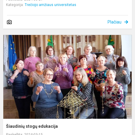
Kategorija:
Trečiojo amžiaus universitetas
Plačiau
Š
s
e
Šiaudinių stogų edukacija
Paskelbta: 2024-03-15