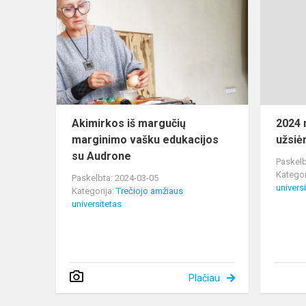
iš
margučių
marginimo
vašku
edukacijos
su
Audrone
Akimirkos iš margučių
2024 
marginimo vašku edukacijos
užsiė
su Audrone
Paskelb
Kategor
Paskelbta: 2024-03-05
univers
Kategorija:
Trečiojo amžiaus
universitetas
Plačiau