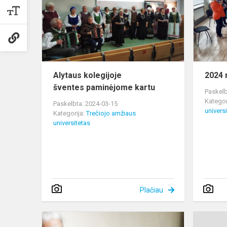
kartu
Alytaus kolegijoje
2024 
šventes paminėjome kartu
Paskelb
Kategor
Paskelbta: 2024-03-15
univers
Kategorija:
Trečiojo amžiaus
universitetas
Plačiau
Akimirkos