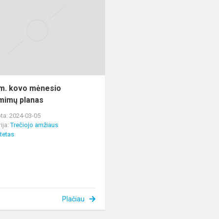
m.
kovo
mėnesio
užsiėmimų
planas
m. kovo mėnesio
mimų planas
ta: 2024-03-05
ija:
Trečiojo amžiaus
itetas
Plačiau