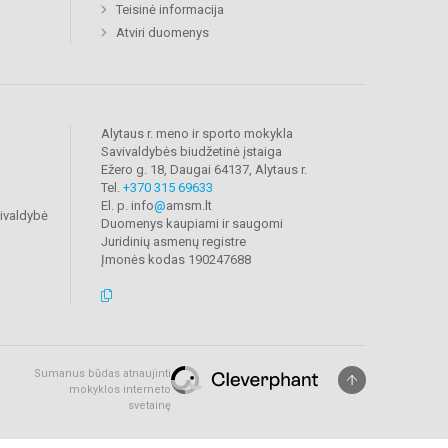
Teisinė informacija
Atviri duomenys
Alytaus r. meno ir sporto mokykla
Savivaldybės biudžetinė įstaiga
Ežero g. 18, Daugai 64137, Alytaus r.
Tel.
+370 315 69633
El. p. info
@
amsm.lt
vivaldybė
Duomenys kaupiami ir saugomi
Juridinių asmenų registre
Įmonės kodas 190247688
Sumanus būdas atnaujinti
mokyklos interneto
svetainę