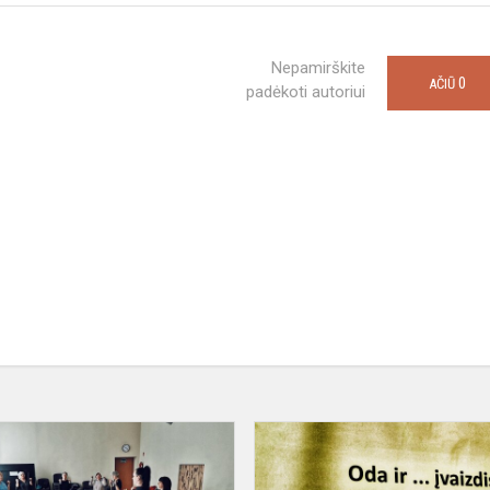
Nepamirškite
0
AČIŪ
padėkoti autoriui
2024
m.
minėjome
vasario