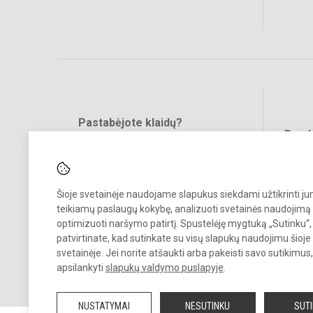
Pastabėjote klaidų?
Bend
Turite pasiūlymų?
RAŠYKITE
Šioje svetainėje naudojame slapukus siekdami užtikrinti j
teikiamų paslaugų kokybę, analizuoti svetainės naudojimą 
optimizuoti naršymo patirtį. Spustelėję mygtuką „Sutinku“,
patvirtinate, kad sutinkate su visų slapukų naudojimu šioje
svetainėje. Jei norite atšaukti arba pakeisti savo sutikimu
© 2020. Alytaus r. meno ir sporto mokykla. Visos teisės saugomos.
apsilankyti
slapukų valdymo puslapyje
.
Kopijuoti turinį be raštiško mokyklos sutikimo griežtai draudžiama.
NUSTATYMAI
NESUTINKU
SUT