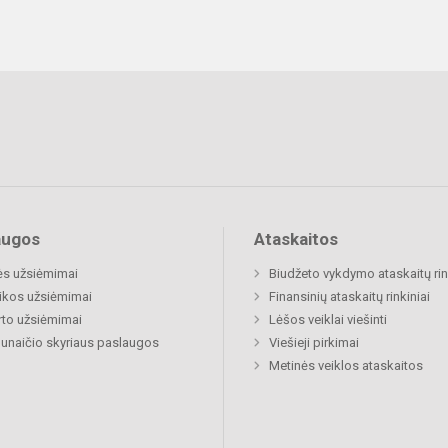
augos
Ataskaitos
ės užsiėmimai
Biudžeto vykdymo ataskaitų rin
ikos užsiėmimai
Finansinių ataskaitų rinkiniai
to užsiėmimai
Lėšos veiklai viešinti
naičio skyriaus paslaugos
Viešieji pirkimai
Metinės veiklos ataskaitos