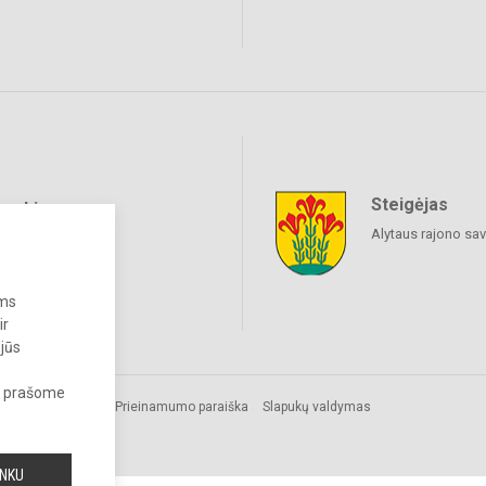
Steigėjas
raukime
Alytaus rajono sa
ums
ir
 jūs
s, prašome
Prieinamumo paraiška
Slapukų valdymas
INKU