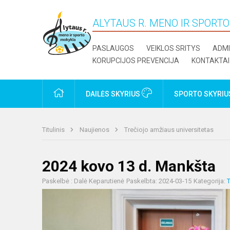
ALYTAUS R. MENO IR SPORT
PASLAUGOS
VEIKLOS SRITYS
ADMI
KORUPCIJOS PREVENCIJA
KONTAKTAI
PRADŽIA
DAILĖS SKYRIUS
SPORTO SKYRI
Titulinis
Naujienos
Trečiojo amžiaus universitetas
2024 kovo 13 d. Mankšta
Paskelbė : Dalė Keparutienė
Paskelbta: 2024-03-15
Kategorija:
T