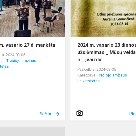
27
d.
mankšta
m. vasario 27 d. mankšta
2024 m. vasario 23 dieno
užsiėmimas _ Mūsų veida
ta: 2024-03-05
ir....įvaizdis
ija:
Trečiojo amžiaus
itetas
Paskelbta: 2024-03-05
Kategorija:
Trečiojo amžiaus
universitetas
Plačiau
Pla
2024