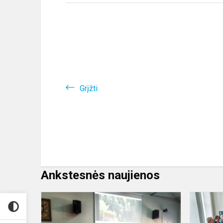
Grįžti
Ankstesnės naujienos
Alytaus
kolegijoje
šventes pa