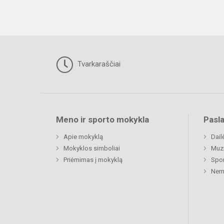
Tvarkaraščiai
Meno ir sporto mokykla
Pasl
Apie mokyklą
Dail
Mokyklos simboliai
Muz
Priėmimas į mokyklą
Spor
Nemu