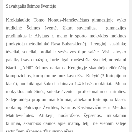
Savaitgalis šeimos šventėje
Krokialaukio Tomo Noraus-Naruševičiaus gimnazijoje vyko
tradicinė Šeimos šventė, šįkart suvienijusi gimnazijos
pradinukus ir Alytaus r. meno ir sporto mokyklos mokines
(mokytoja metodininkė Rasa Babarskienė). Į renginį susirinkę
tėveliai, seneliai, broliai ir sesės vos tilpo salėje. Visi atvyko
palaikyti savo mažųjų, kurie ilgai ruošėsi šiai šventei, norėdami
ištarti „Ačiū“ šeimos nariams. Renginyje skambėjo eilėraščių
kompozicijos, kurių fonine muzikavo Eva Ručytė (3 fortepijono
klasė), nuotaikingai šoko ir dainavo
1-4 kla
sės mokiniai
.
Meno
mokyklos auklėtinės, suteikė šventei profesionalumo ir rimties.
Salėje aidėjo programiniai kūriniai, atliekami fortepijono klasės
mokinių: Patricijos Žvirblės, Karinos Kastanavičiūtės ir Meidos
Matulevičiūtės. Atlikėjų nuoširdžios šypsenos, muzikiniai
kūriniai, skambios dainos apie mamą, tėtį ne vienam salėje
sėdinčiam išspaudė džiaugsmo ašarą.