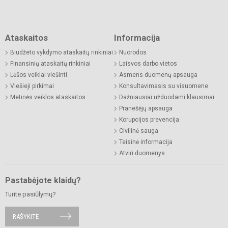
Ataskaitos
Informacija
Biudžeto vykdymo ataskaitų rinkiniai
Nuorodos
Finansinių ataskaitų rinkiniai
Laisvos darbo vietos
Lėšos veiklai viešinti
Asmens duomenų apsauga
Viešieji pirkimai
Konsultavimasis su visuomene
Metinės veiklos ataskaitos
Dažniausiai užduodami klausimai
Pranešėjų apsauga
Korupcijos prevencija
Civilinė sauga
Teisinė informacija
Atviri duomenys
Pastabėjote klaidų?
Turite pasiūlymų?
RAŠYKITE