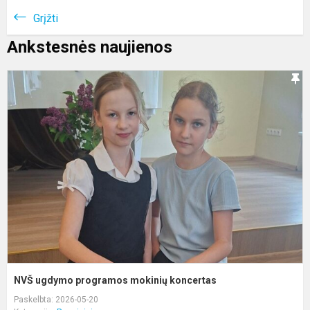
Grįžti
Ankstesnės naujienos
N
u
p
m
k
NVŠ ugdymo programos mokinių koncertas
Paskelbta: 2026-05-20