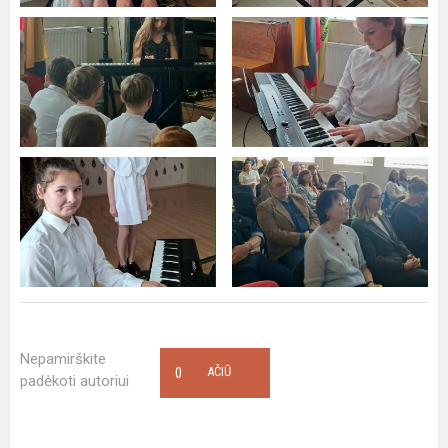
Nepamirškite
0
AČIŪ
padėkoti autoriui