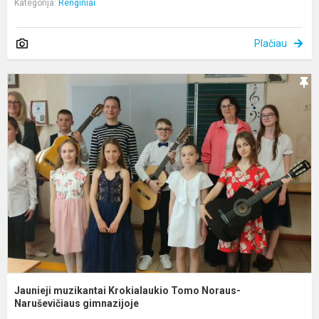
Kategorija:
Renginiai
Plačiau
J
m
K
T
N
N
Jaunieji muzikantai Krokialaukio Tomo Noraus-
Naruševičiaus gimnazijoje