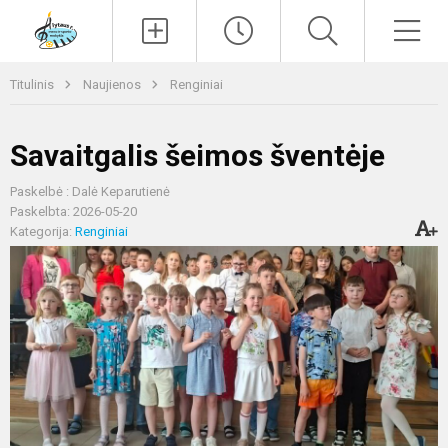
Paieška
Men
Titulinis
Naujienos
Renginiai
Savaitgalis šeimos šventėje
Paskelbė : Dalė Keparutienė
Paskelbta: 2026-05-20
Kategorija:
Renginiai