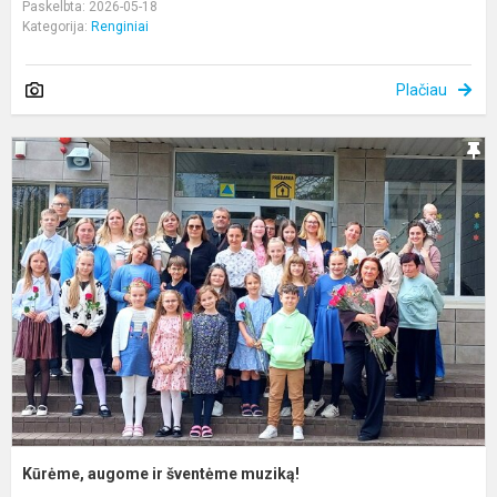
Paskelbta: 2026-05-18
Kategorija:
Renginiai
Plačiau
K
a
ir
š
m
Kūrėme, augome ir šventėme muziką!