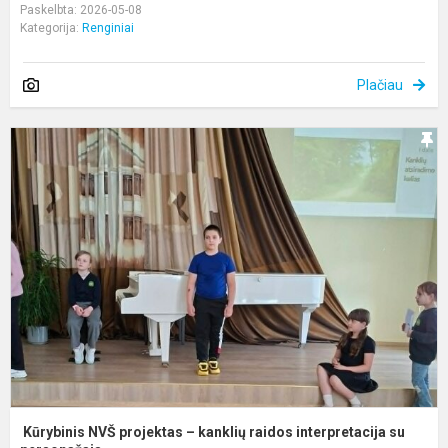
Paskelbta: 2026-05-08
Kategorija:
Renginiai
Plačiau
K
N
p
–
k
r
i
su
Kūrybinis NVŠ projektas – kanklių raidos interpretacija su