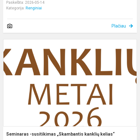
Paskelbta: 2026-05-14
Kategorija:
Renginiai
Plačiau
S
-
s
„
k
k
Seminaras -susitikimas „Skambantis kanklių kelias“