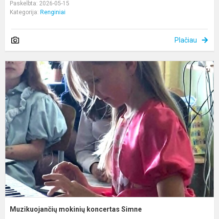
Paskelbta: 2026-05-15
Kategorija:
Renginiai
Plačiau
M
m
k
S
Muzikuojančių mokinių koncertas Simne