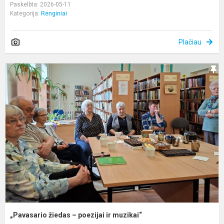
Paskelbta: 2026-05-11
Kategorija:
Renginiai
Plačiau
„
ž
–
p
ir
m
„Pavasario žiedas – poezijai ir muzikai“