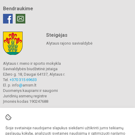
Bendraukime
Steigėjas
Alytaus rajono savivaldybė
Alytaus r. meno ir sporto mokykla
Savivaldybės biudžetinė įstaiga
Ežero g. 18, Daugai 64137, Alytaus r.
Tel.
+370 315 69633
El. p. info
@
amsm.lt
Duomenys kaupiami ir saugomi
Juridinių asmenų registre
Įmonės kodas 190247688
Šioje svetainėje naudojame slapukus siekdami užtikrinti jums teikiamų
© 2020. Alytaus r. meno ir sporto mokykla. Visos teisės saugomos.
Kopijuoti turinį be raštiško mokyklos sutikimo griežtai draudžiama.
paslaugų kokybę, analizuoti svetainės naudojimą ir optimizuoti naršymo