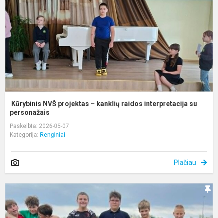
k
r
i
su
Kūrybinis NVŠ projektas – kanklių raidos interpretacija su
personažais
Paskelbta: 2026-05-07
Kategorija:
Renginiai
Plačiau
P
e
a