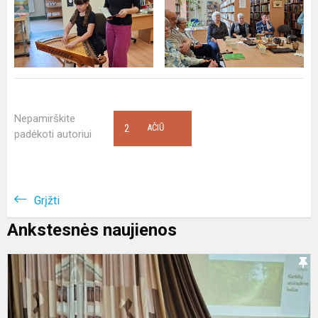
Nepamirškite
2
AČIŪ
padėkoti autoriui
Grįžti
Ankstesnės naujienos
K
N
p
–