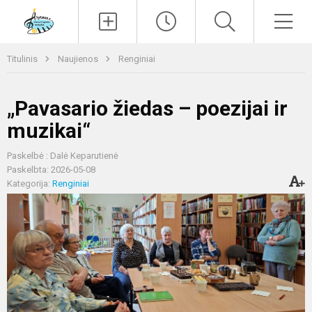
Paieška
Men
Titulinis
Naujienos
Renginiai
„Pavasario žiedas – poezijai ir
muzikai“
Paskelbė : Dalė Keparutienė
Paskelbta: 2026-05-08
Kategorija:
Renginiai