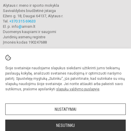
Alytaus r. meno ir sporto mokykla
Savivaldybės biudžetinė įstaiga
Ežero g. 18, Daugai 64137, Alytaus r.
Tel.
+370 315 69633
El. p. info
@
amsm.lt
Duomenys kaupiami ir saugomi
Juridinių asmenų registre
Įmonės kodas 190247688
Šioje svetainėje naudojame slapukus siekdami užtikrinti jums teikiamų
© 2020. Alytaus r. meno ir sporto mokykla. Visos teisės saugomos.
Kopijuoti turinį be raštiško mokyklos sutikimo griežtai draudžiama.
paslaugų kokybę, analizuoti svetainės naudojimą ir optimizuoti naršymo
patirtį. Spustelėję mygtuką „Sutinku“, jūs patvirtinate, kad sutinkate su visų
Prieinamumo paraiška
Slapukų valdymas
slapukų naudojimu šioje svetainėje. Jei norite atšaukti arba pakeisti savo
sutikimus, prašome apsilankyti
slapukų valdymo puslapyje
.
Sumanus būdas atnaujinti
mokyklos interneto
svetainę
NUSTATYMAI
NESUTINKU