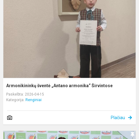
š
„
a
Š
Armonikininkų šventė „Antano armonika“ Širvintose
Paskelbta: 2026-04-15
Kategorija:
Renginiai
Plačiau
F