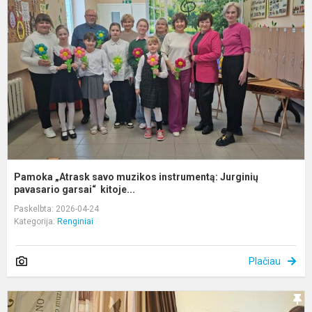
s
m
i
J
p
Pamoka „Atrask savo muzikos instrumentą: Jurginių
pavasario garsai“ kitoje...
Paskelbta: 2026-04-24
Kategorija:
Renginiai
Plačiau
L