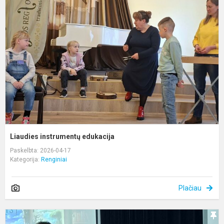
i
e
Liaudies instrumentų edukacija
Paskelbta: 2026-04-17
Kategorija:
Renginiai
Plačiau
K