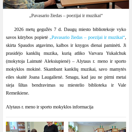
„Pavasario žiedas – poezijai ir muzikai“
2026 metų gegužės 7 d. Daugų miesto bibliotekoje vyko
savos kūrybos popietė
„Pavasario žiedas – poezijai ir muzikai“
,
skirta Spaudos atgavimo, kalbos ir knygos dienai paminėti. Ji
prasidėjo kanklių muzika, kurią atliko Varvara Yukalchuk
(mokytoja Laimutė Aleksiupienė) – Alytaus r. meno ir sporto
mokyklos mokinė. Skambant kanklių muzikai, savo mamytės
eiles skaitė Joana Laugalienė. Smagu, kad jau ne pirmi metai
sieja šiltas bendravimas su miestelio biblioteka ir Vale
Remeikiene.
Alytaus r. meno ir sporto mokyklos informacija