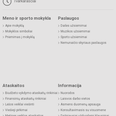
Tvarkaraščiai
Meno ir sporto mokykla
Paslaugos
Apie mokyklą
Dailės užsiėmimai
Mokyklos simboliai
Muzikos užsiėmimai
Priėmimas į mokyklą
Sporto užsiėmimai
Nemunaičio skyriaus paslaugos
Ataskaitos
Informacija
Biudžeto vykdymo ataskaitų rinkiniai
Nuorodos
Finansinių ataskaitų rinkiniai
Laisvos darbo vietos
Lėšos veiklai viešinti
Asmens duomenų apsauga
Viešieji pirkimai
Konsultavimasis su visuomene
Metinės veiklos ataskaitos
Dažniausiai užduodami klausimai