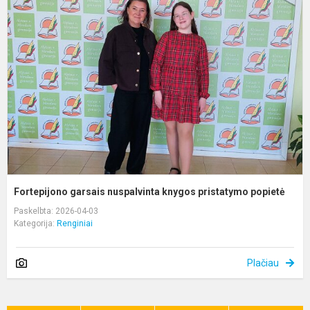
g
n
k
p
p
Fortepijono garsais nuspalvinta knygos pristatymo popietė
Paskelbta: 2026-04-03
Kategorija:
Renginiai
Plačiau