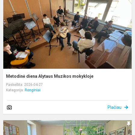
A
M
m
Metodinė diena Alytaus Muzikos mokykloje
Paskelbta: 2026-04-27
Kategorija:
Renginiai
Plačiau
P
„