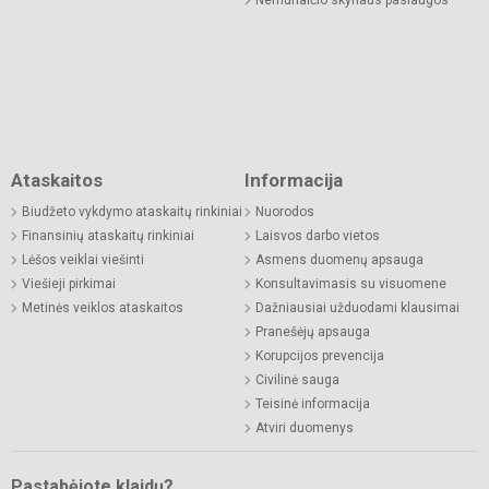
Ataskaitos
Informacija
Biudžeto vykdymo ataskaitų rinkiniai
Nuorodos
Finansinių ataskaitų rinkiniai
Laisvos darbo vietos
Lėšos veiklai viešinti
Asmens duomenų apsauga
Viešieji pirkimai
Konsultavimasis su visuomene
Metinės veiklos ataskaitos
Dažniausiai užduodami klausimai
Pranešėjų apsauga
Korupcijos prevencija
Civilinė sauga
Teisinė informacija
Atviri duomenys
Pastabėjote klaidų?