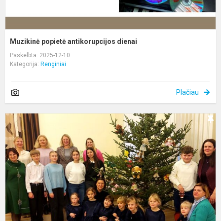
Muzikinė popietė antikorupcijos dienai
Paskelbta: 2025-12-10
Kategorija:
Renginiai
Plačiau
K
s
K