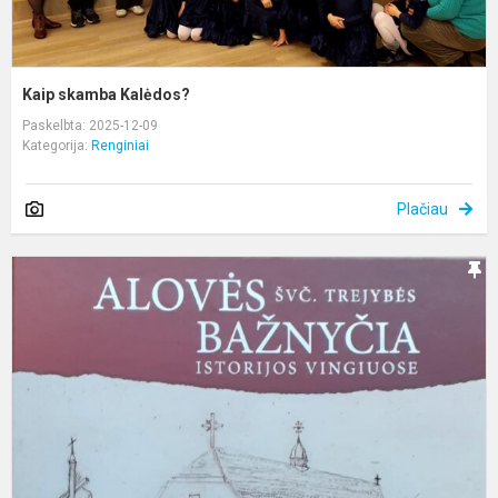
Kaip skamba Kalėdos?
Paskelbta: 2025-12-09
Kategorija:
Renginiai
Plačiau
K
p
A
Š
T
b