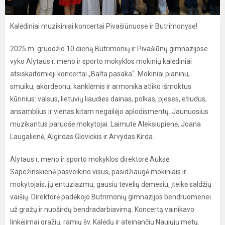
Kalėdiniai muzikiniai koncertai Pivašiūnuose ir Butrimonyse!
2025 m. gruodžio 10 dieną Butrimonių ir Pivašiūnų gimnazijose
vyko Alytaus r. meno ir sporto mokyklos mokinių kalėdiniai
atsiskaitomieji koncertai „Balta pasaka“. Mokiniai pianinu,
smuiku, akordeonu, kanklėmis ir armonika atliko išmoktus
kūrinius: valsus, lietuvių liaudies dainas, polkas, pjeses, etiudus,
ansamblius ir vienas kitam negailėjo aplodismentų. Jaunuosius
muzikantus paruošė mokytojai: Laimutė Aleksiupienė, Joana
Laugalienė, Algirdas Glovickis ir Arvydas Kirda.
Alytaus r. meno ir sporto mokyklos direktorė Auksė
Sapežinskienė pasveikino visus, pasidžiaugė mokiniais ir
mokytojais, jų entuziazmu, gausiu tėvelių dėmesiu, įteikė saldžių
vaišių. Direktorė padėkojo Butrimonių gimnazijos bendruomenei
už gražų ir nuoširdų bendradarbiavimą. Koncertą vainikavo
linkėjimai gražių, ramių šv. Kalėdų ir ateinančių Naujųjų metų.