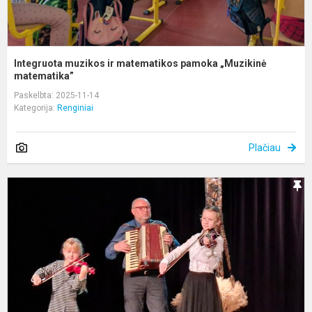
Integruota muzikos ir matematikos pamoka „Muzikinė
matematika”
Paskelbta: 2025-11-14
Kategorija:
Renginiai
Plačiau
s
l
b
t
l
k