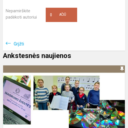
Nepamirškite
0
AČIŪ
padėkoti autoriui
Grįžti
Ankstesnės naujienos
M
p
a
d