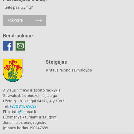
Turite pasiūlymų?
RAŠYKITE
Bendraukime
Steigėjas
Alytaus rajono savivaldybė
Alytaus r. meno ir sporto mokykla
Savivaldybės biudžetinė įstaiga
Ežero g. 18, Daugai 64137, Alytaus r.
Tel.
+370 315 69633
El. p. info
@
amsm.lt
Duomenys kaupiami ir saugomi
Juridinių asmenų registre
Įmonės kodas 190247688