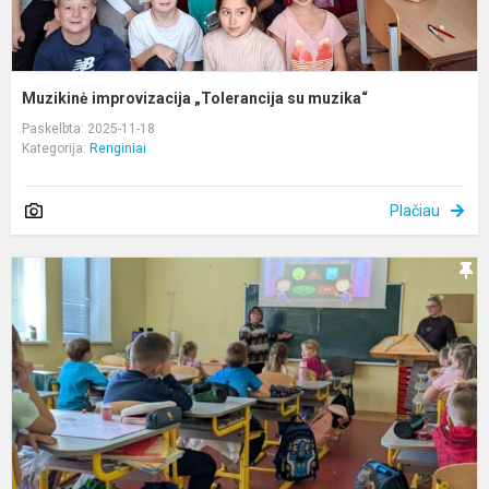
Muzikinė improvizacija „Tolerancija su muzika“
Paskelbta: 2025-11-18
Kategorija:
Renginiai
Plačiau
I
m
ir
m
p
„
m