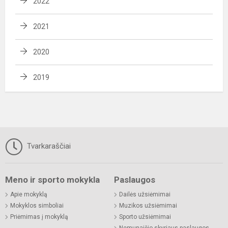
2022
2021
2020
2019
Tvarkaraščiai
Meno ir sporto mokykla
Paslaugos
Apie mokyklą
Dailės užsiėmimai
Mokyklos simboliai
Muzikos užsiėmimai
Priėmimas į mokyklą
Sporto užsiėmimai
Nemunaičio skyriaus paslaugos