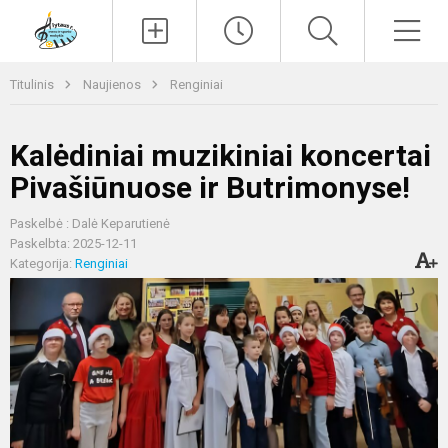
Paieška
Men
Titulinis
Naujienos
Renginiai
Kalėdiniai muzikiniai koncertai
Pivašiūnuose ir Butrimonyse!
Paskelbė : Dalė Keparutienė
Paskelbta: 2025-12-11
Kategorija:
Renginiai