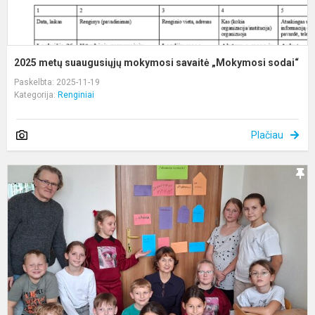
2025 metų suaugusiųjų mokymosi savaitė „Mokymosi sodai“
Paskelbta: 2025-11-19
Kategorija:
Renginiai
Plačiau
M
i
„
s
m