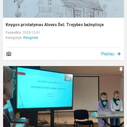
Knygos pristatymas Alovės Švč. Trejybės bažnyčioje
Paskelbta: 2025-12-01
Kategorija:
Renginiai
Plačiau
„
r
s
p