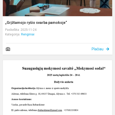
„Grįžtamojo ryšio svarba pamokoje“
Paskelbta: 2025-11-24
Kategorija:
Renginiai
Plačiau
2
m
s
m
s
„
s