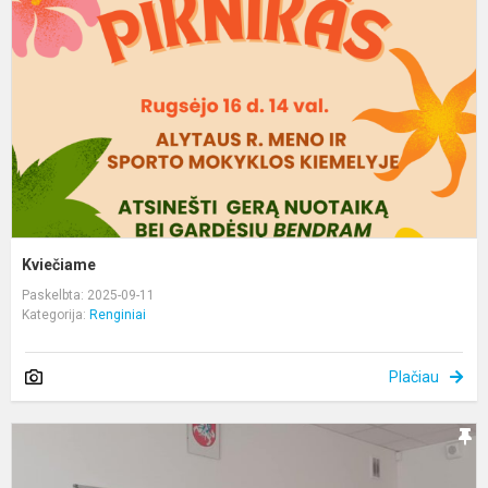
Kviečiame
Paskelbta: 2025-09-11
Kategorija:
Renginiai
Plačiau
I
M
L