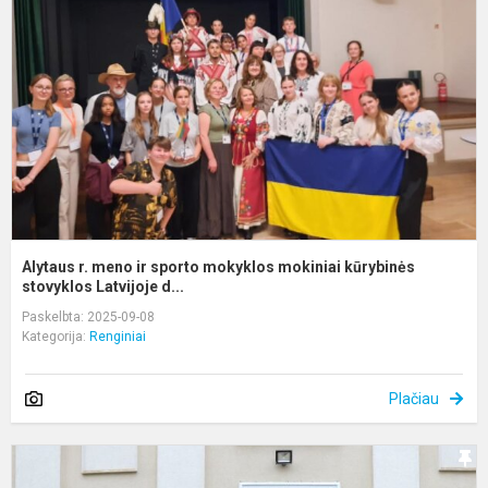
ir
s
m
k
s
Alytaus r. meno ir sporto mokyklos mokiniai kūrybinės
stovyklos Latvijoje d...
Paskelbta: 2025-09-08
Kategorija:
Renginiai
Plačiau
M
ir