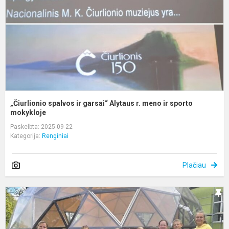
A
r.
m
ir
s
m
„Čiurlionio spalvos ir garsai“ Alytaus r. meno ir sporto
mokykloje
Paskelbta: 2025-09-22
Kategorija:
Renginiai
Plačiau
M
l
r