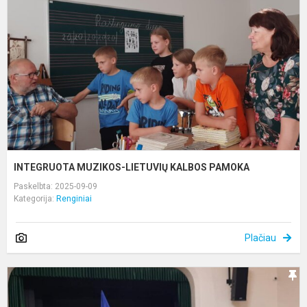
K
P
INTEGRUOTA MUZIKOS-LIETUVIŲ KALBOS PAMOKA
Paskelbta: 2025-09-09
Kategorija:
Renginiai
Plačiau
A
r.
m