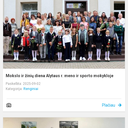
ž
d
A
r.
m
ir
s
m
Mokslo ir žinių diena Alytaus r. meno ir sporto mokykloje
Paskelbta: 2025-09-02
Kategorija:
Renginiai
Plačiau
S
,