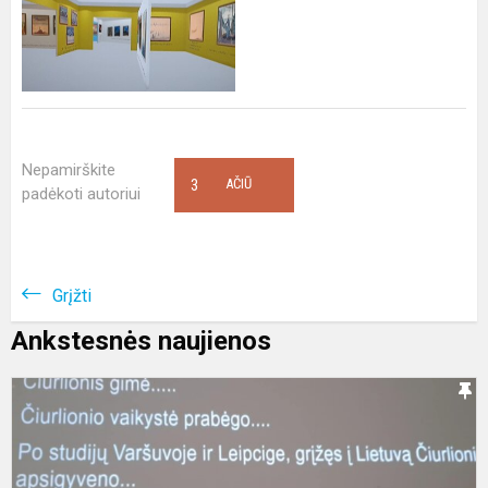
Nepamirškite
3
AČIŪ
padėkoti autoriui
Grįžti
Ankstesnės naujienos
„
s
ir
g