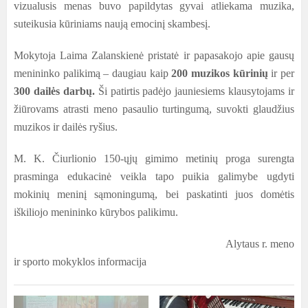
vizualusis menas buvo papildytas gyvai atliekama muzika,
suteikusia kūriniams naują emocinį skambesį.
Mokytoja Laima Zalanskienė pristatė ir papasakojo apie gausų
menininko palikimą – daugiau kaip
200 muzikos kūrinių
ir per
300 dailės darbų
.
Ši patirtis padėjo jauniesiems klausytojams ir
žiūrovams atrasti meno pasaulio turtingumą, suvokti glaudžius
muzikos ir dailės ryšius.
M. K. Čiurlionio 150-ųjų gimimo metinių proga surengta
prasminga edukacinė veikla tapo puikia galimybe ugdyti
mokinių meninį sąmoningumą, bei paskatinti juos domėtis
iškiliojo menininko kūrybos palikimu.
Alytaus r. meno
ir sporto mokyklos informacija