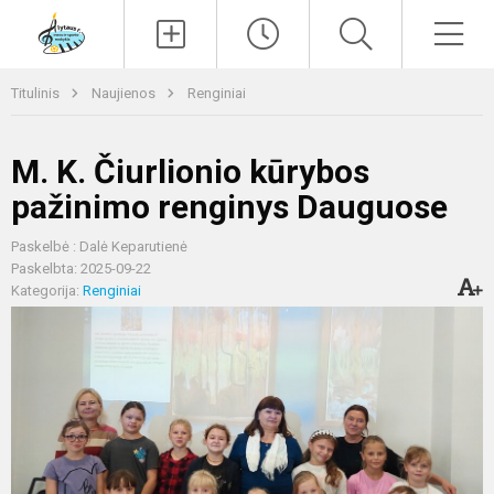
Paieška
Men
Titulinis
Naujienos
Renginiai
M. K. Čiurlionio kūrybos
pažinimo renginys Dauguose
Paskelbė : Dalė Keparutienė
Paskelbta: 2025-09-22
Kategorija:
Renginiai