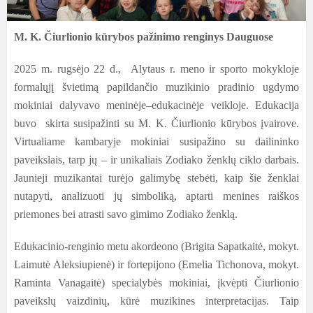
M. K. Čiurlionio kūrybos pažinimo renginys Dauguose
2025 m. rugsėjo 22 d., Alytaus r. meno ir sporto mokykloje
formalųjį švietimą papildančio muzikinio pradinio ugdymo
mokiniai dalyvavo meninėje–edukacinėje veikloje. Edukacija
buvo skirta susipažinti su M. K. Čiurlionio kūrybos įvairove.
Virtualiame kambaryje mokiniai susipažino su dailininko
paveikslais, tarp jų – ir unikaliais Zodiako ženklų ciklo darbais.
Jaunieji muzikantai turėjo galimybę stebėti, kaip šie ženklai
nutapyti, analizuoti jų simboliką, aptarti menines raiškos
priemones bei atrasti savo gimimo Zodiako ženklą.
Edukacinio-renginio metu akordeono (Brigita Sapatkaitė, mokyt.
Laimutė Aleksiupienė) ir fortepijono (Emelia Tichonova, mokyt.
Raminta Vanagaitė) specialybės mokiniai, įkvėpti Čiurlionio
paveikslų vaizdinių, kūrė muzikines interpretacijas. Taip