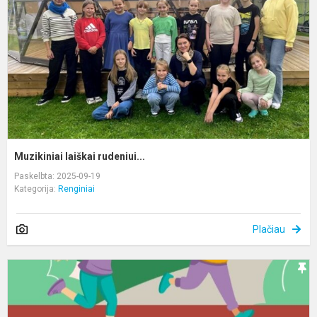
Muzikiniai laiškai rudeniui...
Paskelbta: 2025-09-19
Kategorija:
Renginiai
Plačiau
S
d