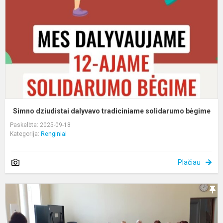
d
t
s
b
Simno dziudistai dalyvavo tradiciniame solidarumo bėgime
Paskelbta: 2025-09-18
Kategorija:
Renginiai
Plačiau
I
„
p