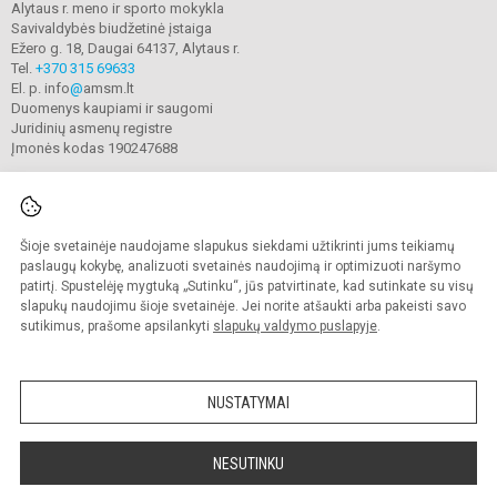
Alytaus r. meno ir sporto mokykla
Savivaldybės biudžetinė įstaiga
Ežero g. 18, Daugai 64137, Alytaus r.
Tel.
+370 315 69633
El. p. info
@
amsm.lt
Duomenys kaupiami ir saugomi
Juridinių asmenų registre
Įmonės kodas 190247688
Šioje svetainėje naudojame slapukus siekdami užtikrinti jums teikiamų
© 2020. Alytaus r. meno ir sporto mokykla. Visos teisės saugomos.
Kopijuoti turinį be raštiško mokyklos sutikimo griežtai draudžiama.
paslaugų kokybę, analizuoti svetainės naudojimą ir optimizuoti naršymo
patirtį. Spustelėję mygtuką „Sutinku“, jūs patvirtinate, kad sutinkate su visų
Prieinamumo paraiška
Slapukų valdymas
slapukų naudojimu šioje svetainėje. Jei norite atšaukti arba pakeisti savo
sutikimus, prašome apsilankyti
slapukų valdymo puslapyje
.
Sumanus būdas atnaujinti
mokyklos interneto
svetainę
NUSTATYMAI
NESUTINKU