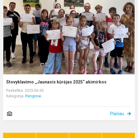
k
2
a
Stovyklavimo ,,Jaunasis kūrėjas 2025“ akimirkos
Paskelbta: 2025-06-30
Kategorija:
Renginiai
Plačiau