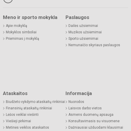
Meno ir sporto mokykla
Paslaugos
Apie mokyklą
Dailės užsiėmimai
Mokyklos simboliai
Muzikos užsiėmimai
Priėmimas į mokyklą
Sporto užsiėmimai
Nemunaičio skyriaus paslaugos
Ataskaitos
Informacija
Biudžeto vykdymo ataskaitų rinkiniai
Nuorodos
Finansinių ataskaitų rinkiniai
Laisvos darbo vietos
Lėšos veiklai viešinti
Asmens duomenų apsauga
Viešieji pirkimai
Konsultavimasis su visuomene
Metinės veiklos ataskaitos
Dažniausiai užduodami klausimai