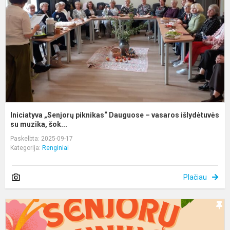
D
–
v
i
Iniciatyva „Senjorų piknikas“ Dauguose – vasaros išlydėtuvės
su muzika, šok...
Paskelbta: 2025-09-17
Kategorija:
Renginiai
Plačiau
K