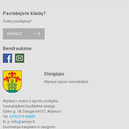
Pastabėjote klaidų?
Turite pasiūlymų?
RAŠYKITE
Bendraukime
Steigėjas
Alytaus rajono savivaldybė
Alytaus r. meno ir sporto mokykla
Savivaldybės biudžetinė įstaiga
Ežero g. 18, Daugai 64137, Alytaus r.
Tel.
+370 315 69633
El. p. info
@
amsm.lt
Duomenys kaupiami ir saugomi