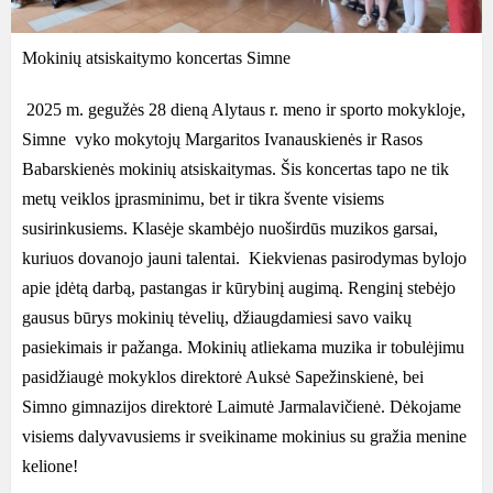
Mokinių atsiskaitymo koncertas Simne
2025 m. gegužės 28 dieną Alytaus r. meno ir sporto mokykloje,
Simne vyko mokytojų Margaritos Ivanauskienės ir Rasos
Babarskienės mokinių atsiskaitymas. Šis koncertas tapo ne tik
metų veiklos įprasminimu, bet ir tikra švente visiems
susirinkusiems. Klasėje skambėjo nuoširdūs muzikos garsai,
kuriuos dovanojo jauni talentai. Kiekvienas pasirodymas bylojo
apie įdėtą darbą, pastangas ir kūrybinį augimą. Renginį stebėjo
gausus būrys mokinių tėvelių, džiaugdamiesi savo vaikų
pasiekimais ir pažanga. Mokinių atliekama muzika ir tobulėjimu
pasidžiaugė mokyklos direktorė Auksė Sapežinskienė, bei
Simno gimnazijos direktorė Laimutė Jarmalavičienė. Dėkojame
visiems dalyvavusiems ir sveikiname mokinius su gražia menine
kelione!