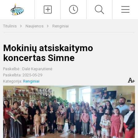
Paieška
Men
Titulinis
Naujienos
Renginiai
Mokinių atsiskaitymo
koncertas Simne
Paskelbė : Dalė Keparutienė
Paskelbta: 2025-05-29
Kategorija:
Renginiai