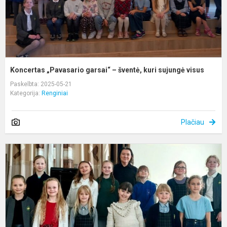
v
Koncertas „Pavasario garsai“ – šventė, kuri sujungė visus
Paskelbta: 2025-05-21
Kategorija:
Renginiai
Plačiau
II
p
a
k
J
ir
t