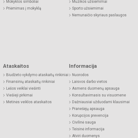
Mokyklos simboliai
Muzikos užsiėmimai
Priėmimas į mokyklą
Sporto užsiėmimai
Nemunaičio skyriaus paslaugos
Ataskaitos
Informacija
Biudžeto vykdymo ataskaitų rinkiniai
Nuorodos
Finansinių ataskaitų rinkiniai
Laisvos darbo vietos
Lėšos veiklai viešinti
Asmens duomenų apsauga
Viešieji pirkimai
Konsultavimasis su visuomene
Metinės veiklos ataskaitos
Dažniausiai užduodami klausimai
Pranešėjų apsauga
Korupcijos prevencija
Civilinė sauga
Teisinė informacija
Atviri duomenys