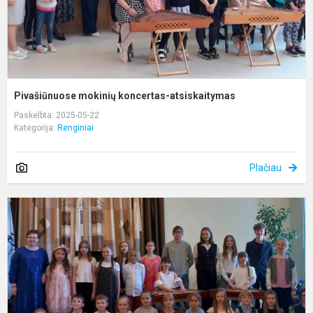
Pivašiūnuose mokinių koncertas-atsiskaitymas
Paskelbta: 2025-05-22
Kategorija:
Renginiai
Plačiau
K
„
g
–
š
k
s