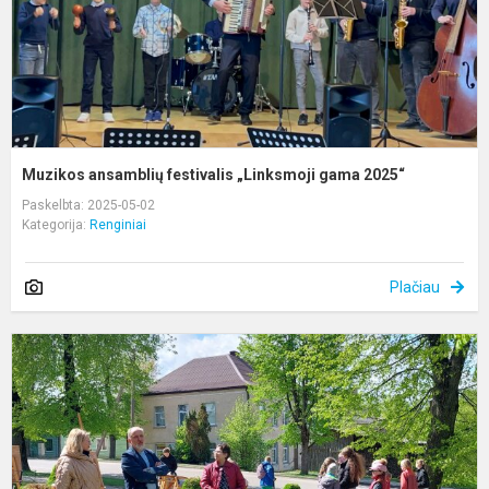
Muzikos ansamblių festivalis „Linksmoji gama 2025“
Paskelbta: 2025-05-02
Kategorija:
Renginiai
Plačiau
„
m
p
a
d