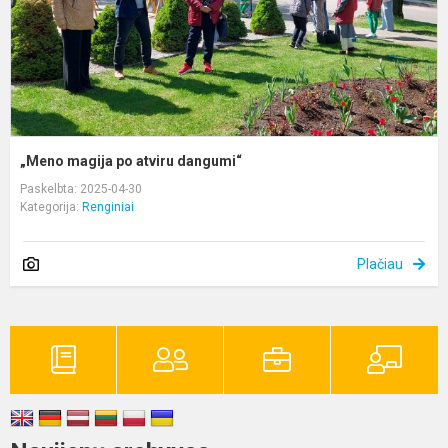
„Meno magija po atviru dangumi“
Paskelbta: 2025-04-30
Kategorija:
Renginiai
Plačiau