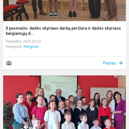
II pusmečio dailės skyriaus darbų peržiūra ir dailės skyriaus
baigiamųjų d...
Paskelbta: 2025-05-23
Kategorija:
Renginiai
Plačiau
„
g
ir
ž
p
II
p
a