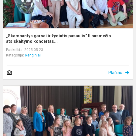
„Skambantys garsai ir žydintis pasaulis“ II pusmečio
atsiskaitymo koncertas...
Paskelbta: 2025-05-23
Kategorija:
Renginiai
Plačiau
P
m
k
a