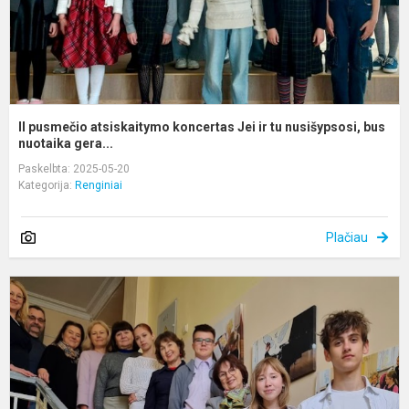
n
b.
II pusmečio atsiskaitymo koncertas Jei ir tu nusišypsosi, bus
nuotaika gera...
Paskelbta: 2025-05-20
Kategorija:
Renginiai
Plačiau
„
m
s