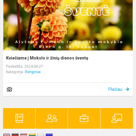
d
š
Kviečiame į Mokslo ir žinių dienos šventę
Paskelbta: 2024-08-27
Kategorija:
Renginiai
Plačiau