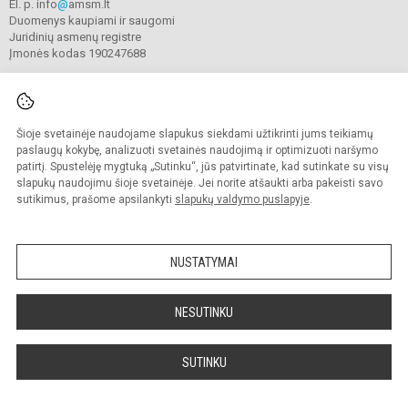
El. p. info
@
amsm.lt
Duomenys kaupiami ir saugomi
Juridinių asmenų registre
Įmonės kodas 190247688
Šioje svetainėje naudojame slapukus siekdami užtikrinti jums teikiamų
© 2020. Alytaus r. meno ir sporto mokykla. Visos teisės saugomos.
Kopijuoti turinį be raštiško mokyklos sutikimo griežtai draudžiama.
paslaugų kokybę, analizuoti svetainės naudojimą ir optimizuoti naršymo
patirtį. Spustelėję mygtuką „Sutinku“, jūs patvirtinate, kad sutinkate su visų
Prieinamumo paraiška
Slapukų valdymas
slapukų naudojimu šioje svetainėje. Jei norite atšaukti arba pakeisti savo
sutikimus, prašome apsilankyti
slapukų valdymo puslapyje
.
Sumanus būdas atnaujinti
mokyklos interneto
svetainę
NUSTATYMAI
NESUTINKU
SUTINKU