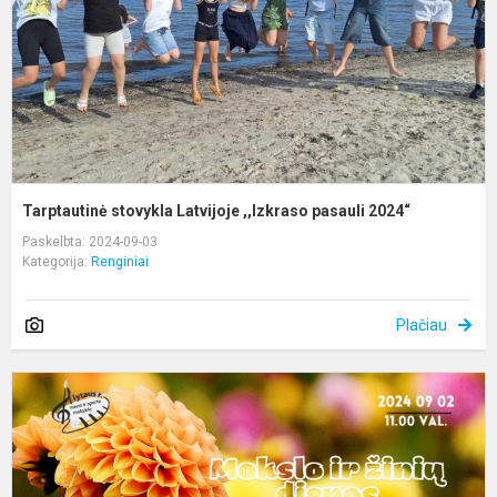
2
Tarptautinė stovykla Latvijoje ,,Izkraso pasauli 2024“
Paskelbta: 2024-09-03
Kategorija:
Renginiai
Plačiau
K
į
M
ir
ž