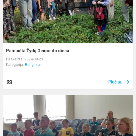
Paminėta Žydų Genocido diena
Paskelbta: 2024-09-23
Kategorija:
Renginiai
Plačiau
M
p
s
S
ir
M