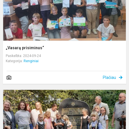
„Vasarą prisiminus“
Paskelbta: 2024-09-24
Kategorija:
Renginiai
Plačiau
P
Ž
G
d