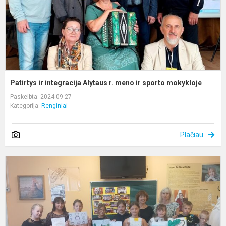
ir
s
m
Patirtys ir integracija Alytaus r. meno ir sporto mokykloje
Paskelbta: 2024-09-27
Kategorija:
Renginiai
Plačiau
„
p