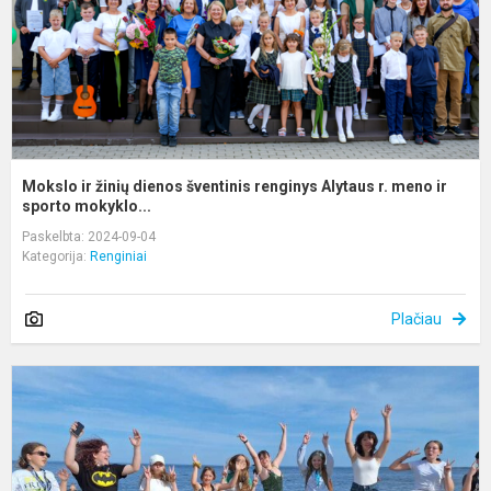
A
r.
m
i..
Mokslo ir žinių dienos šventinis renginys Alytaus r. meno ir
sporto mokyklo...
Paskelbta: 2024-09-04
Kategorija:
Renginiai
Plačiau
T
s
L
,
p