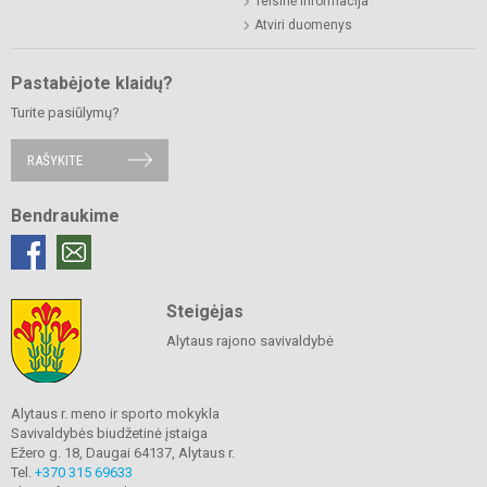
Teisinė informacija
Atviri duomenys
Pastabėjote klaidų?
Turite pasiūlymų?
RAŠYKITE
Bendraukime
Steigėjas
Alytaus rajono savivaldybė
Alytaus r. meno ir sporto mokykla
Savivaldybės biudžetinė įstaiga
Ežero g. 18, Daugai 64137, Alytaus r.
Tel.
+370 315 69633