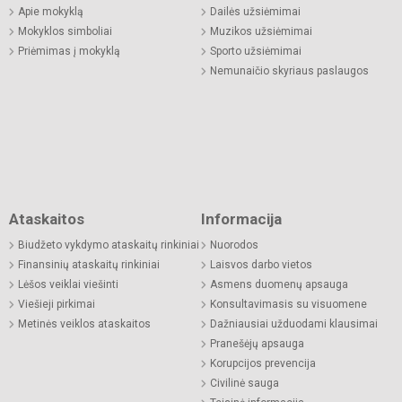
Apie mokyklą
Dailės užsiėmimai
Mokyklos simboliai
Muzikos užsiėmimai
Priėmimas į mokyklą
Sporto užsiėmimai
Nemunaičio skyriaus paslaugos
Ataskaitos
Informacija
Biudžeto vykdymo ataskaitų rinkiniai
Nuorodos
Finansinių ataskaitų rinkiniai
Laisvos darbo vietos
Lėšos veiklai viešinti
Asmens duomenų apsauga
Viešieji pirkimai
Konsultavimasis su visuomene
Metinės veiklos ataskaitos
Dažniausiai užduodami klausimai
Pranešėjų apsauga
Korupcijos prevencija
Civilinė sauga