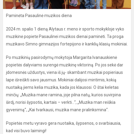
Paminėta Pasaulinė muzikos diena
2024 m. spalio 1 dieną Alytaus r. meno ir sporto mokykloje vyko
muzikinė popietė Pasaulinei muzikos dienai paminėti. Ta proga
muzikavo Simno gimnazijos fortepijono ir kanklių klasių mokiniai.
Po muzikinių pasirodymų mokytoja Margarita Ivanauskienė
popietės dalyviams surengė muzikinę viktoriną. Po jos sekė dar
įdomesnės užduotys, viena iš jų- skambant muzikai popieriaus
lape išreiškti savo jausmus. Mokiniai dalijosi mintimis, kokią
nuotaiką jiems kelia muzika, kada jos klausosi. O štai keletas
minčių: „Muzika mane ramina, joje pilna natų, kurios suvirpina
širdį, norisi šypsotis, kartais – verkti...“, „Muzika man reiškia
gyvenimą“, „Kai tvarkausi, muzika mane pralinksmina“.
Popietės metu vyravo gera nuotaika, šypsenos, o svarbiausia,
kad visi buvo laimingi!