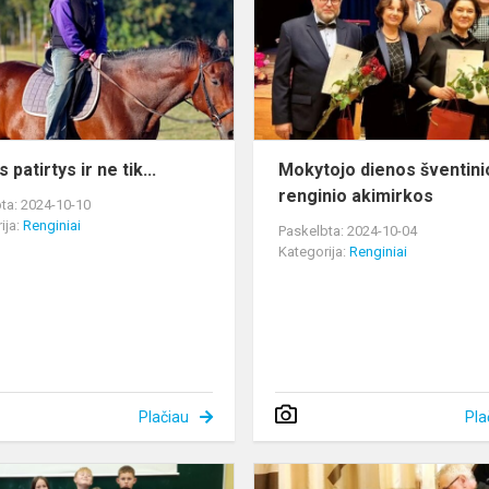
ir
ne
tik...
 patirtys ir ne tik...
Mokytojo dienos šventini
renginio akimirkos
ta: 2024-10-10
ija:
Renginiai
Paskelbta: 2024-10-04
Kategorija:
Renginiai
Plačiau
Pla
Paminėta