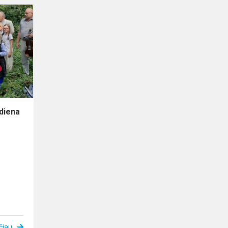
Paminėta
Žydų
Genocido
diena
diena
čiau