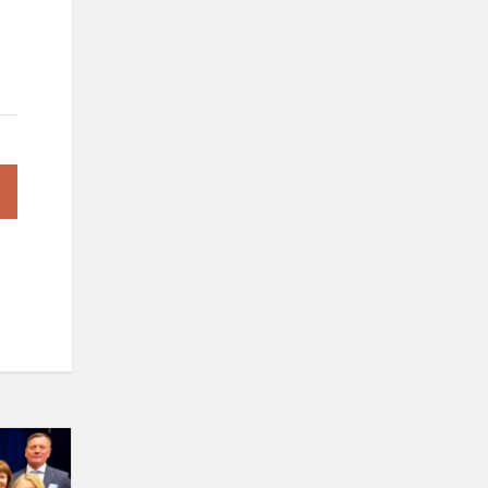
Mokytojo
dienos