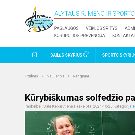
ALYTAUS R. MENO IR SPORT
PASLAUGOS
VEIKLOS SRITYS
ADMI
KORUPCIJOS PREVENCIJA
KONTAKTAI
PRADŽIA
DAILĖS SKYRIUS
SPORTO SKYRI
Titulinis
Naujienos
Renginiai
Kūrybiškumas solfedžio pa
Paskelbė : Dalė Keparutienė
Paskelbta: 2024-10-25
Kategorija:
R