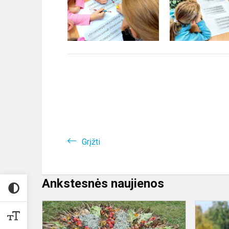
Grįžti
Ankstesnės naujienos
„Rudens
mandala