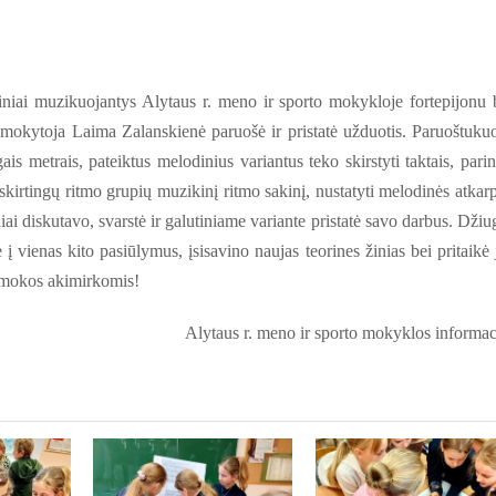
niai muzikuojantys Alytaus r. meno ir sporto mokykloje fortepijonu 
ų mokytoja Laima Zalanskienė paruošė ir pristatė užduotis. Paruoštuku
s metrais, pateiktus melodinius variantus teko skirstyti taktais, parin
 skirtingų ritmo grupių muzikinį ritmo sakinį, nustatyti melodinės atkar
ai diskutavo, svarstė ir galutiniame variante pristatė savo darbus. Džiu
 vienas kito pasiūlymus, įsisavino naujas teorines žinias bei pritaikė 
pamokos akimirkomis!
Alytaus r. meno ir sporto mokyklos informac