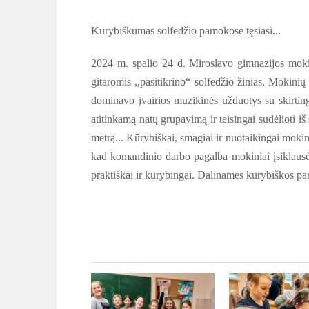
Kūrybiškumas solfedžio pamokose tęsiasi...
2024 m. spalio 24 d. Miroslavo gimnazijos moki
gitaromis ,,pasitikrino“ solfedžio žinias. Mokini
dominavo įvairios muzikinės užduotys su skirtingai
atitinkamą natų grupavimą ir teisingai sudėlioti iš
metrą... Kūrybiškai, smagiai ir nuotaikingai mokini
kad komandinio darbo pagalba mokiniai įsiklausė į
praktiškai ir kūrybingai. Dalinamės kūrybiškos 