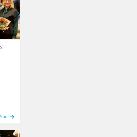
šventinio
renginio
akimirkos
o
čiau
JAZZ‘O