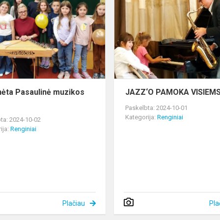
Pasaulinė
muzikos
diena
ėta Pasaulinė muzikos
JAZZ‘O PAMOKA VISIEM
Paskelbta: 2024-10-01
Kategorija:
Renginiai
ta: 2024-10-02
ija:
Renginiai
Plačiau
Pla