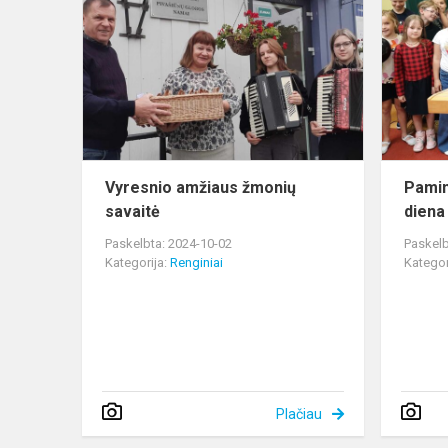
amžiaus
žmonių
savaitė
Vyresnio amžiaus žmonių
Pamin
savaitė
diena
Paskelbta: 2024-10-02
Paskelb
Kategorija:
Renginiai
Kategor
Plačiau