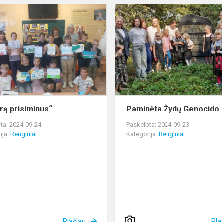
„Vasarą
prisiminus“
rą prisiminus“
Paminėta Žydų Genocido 
ta: 2024-09-24
Paskelbta: 2024-09-23
ija:
Renginiai
Kategorija:
Renginiai
Plačiau
Pla