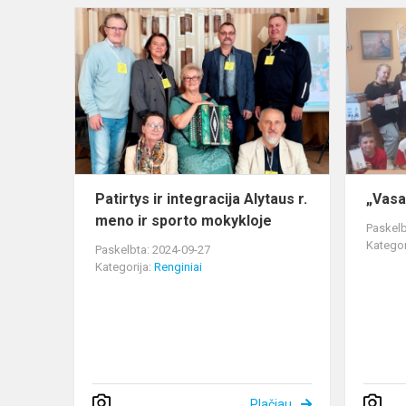
Patirtys
ir
integracija
Alytaus
r.
meno
ir
sporto
mokykloje
Patirtys ir integracija Alytaus r.
„Vasa
meno ir sporto mokykloje
Paskelb
Kategor
Paskelbta: 2024-09-27
Kategorija:
Renginiai
Plačiau