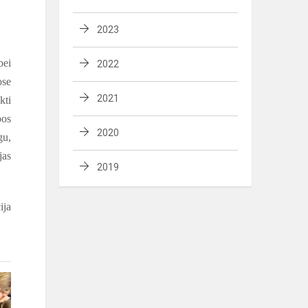
2023
bei
2022
ose
2021
kti
pos
2020
gu,
jas
2019
ija