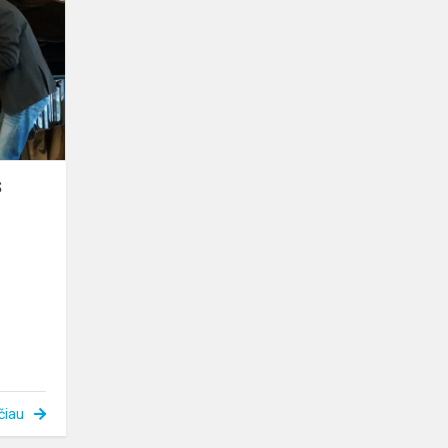
PAMOKA
VISIEMS
S
čiau