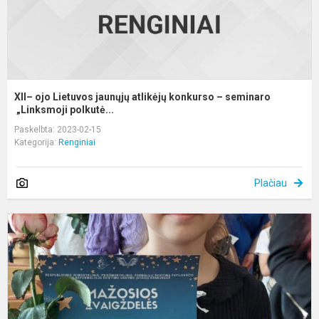
s
„L
XII– ojo Lietuvos jaunųjų atlikėjų konkurso – seminaro
„Linksmoji polkutė...
Paskelbta: 2023-02-15
Kategorija:
Renginiai
Plačiau
„
J
m
L
ir
m