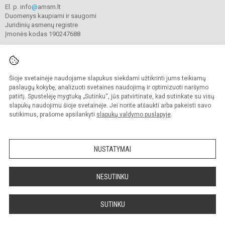
El. p. info
@
amsm.lt
Duomenys kaupiami ir saugomi
Juridinių asmenų registre
Įmonės kodas 190247688
Šioje svetainėje naudojame slapukus siekdami užtikrinti jums teikiamų
© 2020. Alytaus r. meno ir sporto mokykla. Visos teisės saugomos.
Kopijuoti turinį be raštiško mokyklos sutikimo griežtai draudžiama.
paslaugų kokybę, analizuoti svetainės naudojimą ir optimizuoti naršymo
patirtį. Spustelėję mygtuką „Sutinku“, jūs patvirtinate, kad sutinkate su visų
Prieinamumo paraiška
Slapukų valdymas
slapukų naudojimu šioje svetainėje. Jei norite atšaukti arba pakeisti savo
sutikimus, prašome apsilankyti
slapukų valdymo puslapyje
.
Sumanus būdas atnaujinti
mokyklos interneto
svetainę
NUSTATYMAI
NESUTINKU
SUTINKU