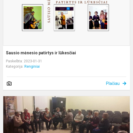
Sausio mėnesio patirtys ir lūkesčiai
Paskelbta: 2023-01-31
Kategorija:
Renginiai
Plačiau
T
a
u
s
p