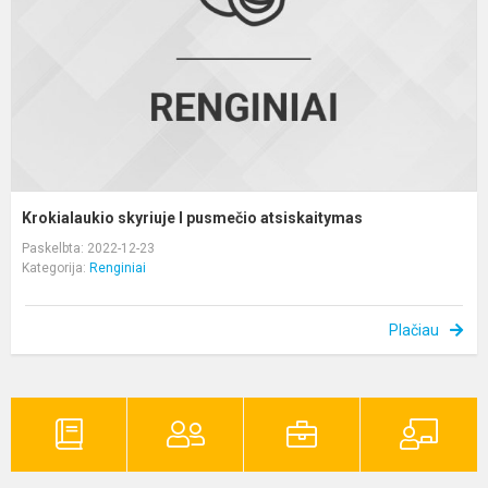
a
Krokialaukio skyriuje I pusmečio atsiskaitymas
Paskelbta: 2022-12-23
Kategorija:
Renginiai
Plačiau