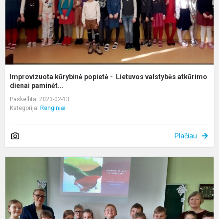
a
Improvizuota kūrybinė popietė - Lietuvos valstybės atkūrimo
dienai paminėt...
Paskelbta: 2023-02-13
Kategorija:
Renginiai
Plačiau
R
s
V
1
d