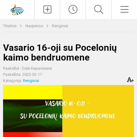
Paieška
Men
Titulinis
Naujienos
Renginiai
Vasario 16-oji su Pocelonių
kaimo bendruomene
Paskelbė : Dalė Keparutienė
Paskelbta: 2023-02-17
Kategorija:
Renginiai