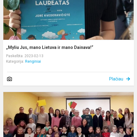
D
„Myliu Jus, mano Lietuva ir mano Dainava!“
Paskelbta: 2023-02-13
Kategorija:
Renginiai
Plačiau
I
k
p
-
L
v