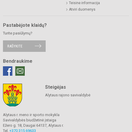
Teisinė informacija
Atviri duomenys
Pastabėjote klaidų?
Turite pasiūlymų?
RAŠYKITE
Bendraukime
Steigėjas
Alytaus rajono savivaldybė
Alytaus r. meno ir sporto mokykla
Savivaldybės biudžetinė įstaiga
Ežero g. 18, Daugai 64137, Alytaus r.
Tel.
+370 315 69633