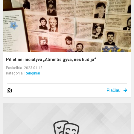
n
li
Pilietinė iniciatyva „Atmintis gyva, nes liudija“
Paskelbta: 2023-01-13
Kategorija:
Renginiai
Plačiau
K
s
I
p