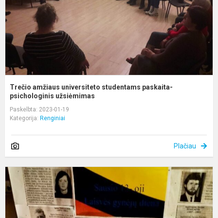
p
Trečio amžiaus universiteto studentams paskaita-
psichologinis užsiėmimas
Paskelbta: 2023-01-19
Kategorija:
Renginiai
Plačiau
P
i
„
g