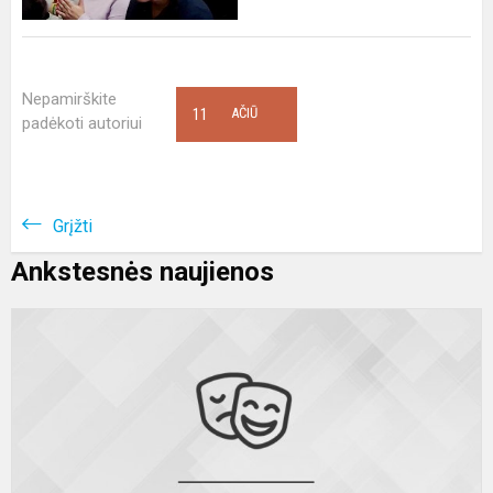
Nepamirškite
11
AČIŪ
padėkoti autoriui
Grįžti
Ankstesnės naujienos
X
o
L
j
a
k
–