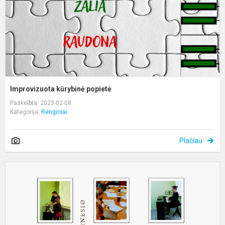
Improvizuota kūrybinė popietė
Paskelbta: 2023-02-08
Kategorija:
Renginiai
Plačiau
S
m
p
ir
l