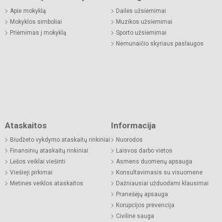
Apie mokyklą
Dailės užsiėmimai
Mokyklos simboliai
Muzikos užsiėmimai
Priėmimas į mokyklą
Sporto užsiėmimai
Nemunaičio skyriaus paslaugos
Ataskaitos
Informacija
Biudžeto vykdymo ataskaitų rinkiniai
Nuorodos
Finansinių ataskaitų rinkiniai
Laisvos darbo vietos
Lėšos veiklai viešinti
Asmens duomenų apsauga
Viešieji pirkimai
Konsultavimasis su visuomene
Metinės veiklos ataskaitos
Dažniausiai užduodami klausimai
Pranešėjų apsauga
Korupcijos prevencija
Civilinė sauga