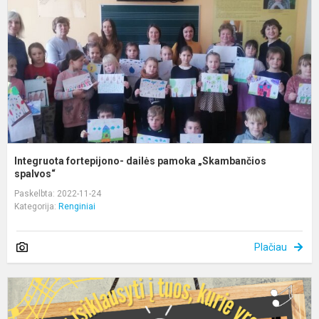
p
„
s
Integruota fortepijono- dailės pamoka „Skambančios
spalvos“
Paskelbta: 2022-11-24
Kategorija:
Renginiai
Plačiau
S
m
s