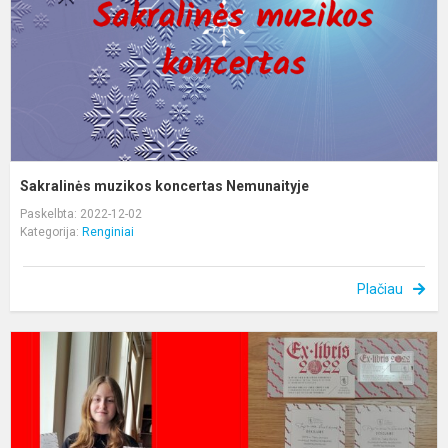
Sakralinės muzikos koncertas Nemunaityje
Paskelbta: 2022-12-02
Kategorija:
Renginiai
Plačiau
A
r.
m
ir
s