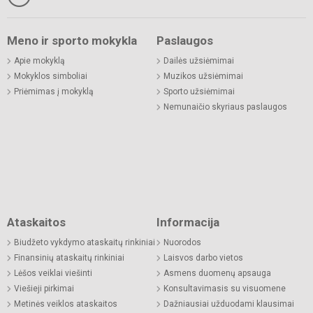
Meno ir sporto mokykla
Paslaugos
Apie mokyklą
Dailės užsiėmimai
Mokyklos simboliai
Muzikos užsiėmimai
Priėmimas į mokyklą
Sporto užsiėmimai
Nemunaičio skyriaus paslaugos
Ataskaitos
Informacija
Biudžeto vykdymo ataskaitų rinkiniai
Nuorodos
Finansinių ataskaitų rinkiniai
Laisvos darbo vietos
Lėšos veiklai viešinti
Asmens duomenų apsauga
Viešieji pirkimai
Konsultavimasis su visuomene
Metinės veiklos ataskaitos
Dažniausiai užduodami klausimai