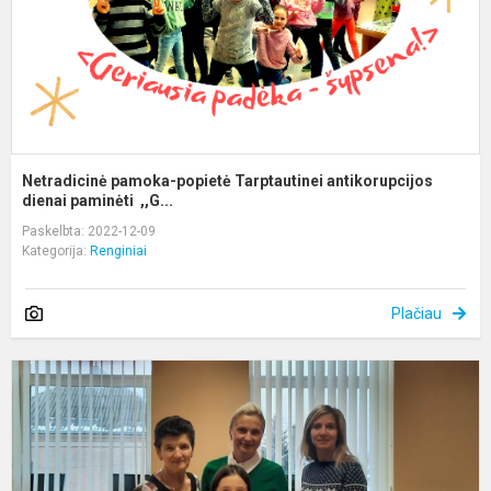
Netradicinė pamoka-popietė Tarptautinei antikorupcijos
dienai paminėti ,,G...
Paskelbta: 2022-12-09
Kategorija:
Renginiai
Plačiau
A
v
p
p