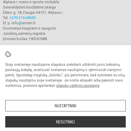
Alytaus r. meno ir sporto mokykla
Savivaldybės biudžetinė įstaiga
Ežero g. 18, Daugai 64137, Alytaus r.
Tel.
+370 315 69633
El. p. info
@
amsm.lt
Duomenys kaupiami ir saugomi
Juridinių asmenų registre
Įmonės kodas 190247688
Šioje svetainėje naudojame slapukus siekdami užtikrinti jums teikiamų
© 2020. Alytaus r. meno ir sporto mokykla. Visos teisės saugomos.
Kopijuoti turinį be raštiško mokyklos sutikimo griežtai draudžiama.
paslaugų kokybę, analizuoti svetainės naudojimą ir optimizuoti naršymo
patirtį. Spustelėję mygtuką „Sutinku“, jūs patvirtinate, kad sutinkate su visų
Prieinamumo paraiška
Slapukų valdymas
slapukų naudojimu šioje svetainėje. Jei norite atšaukti arba pakeisti savo
sutikimus, prašome apsilankyti
slapukų valdymo puslapyje
.
Sumanus būdas atnaujinti
mokyklos interneto
svetainę
NUSTATYMAI
NESUTINKU