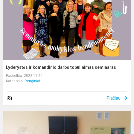
d
t
s
Lyderystės ir komandinio darbo tobulinimas seminaras
Paskelbta: 2022-11-24
Kategorija:
Renginiai
Plačiau
I
f
d