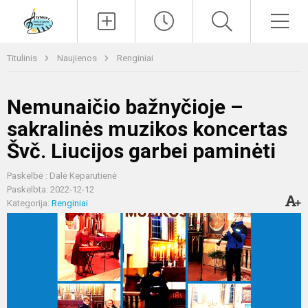
Paieška
Men
Titulinis
Naujienos
Renginiai
Nemunaičio bažnyčioje –
sakralinės muzikos koncertas
Švč. Liucijos garbei paminėti
Paskelbė : Dalė Keparutienė
Paskelbta: 2022-12-12
Kategorija:
Renginiai