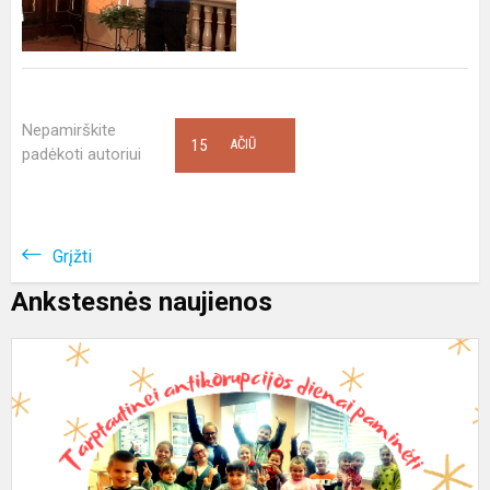
Nepamirškite
15
AČIŪ
padėkoti autoriui
Grįžti
Ankstesnės naujienos
N
p
p
T
a
d