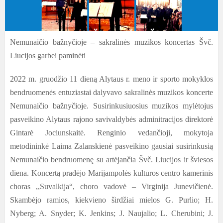
Nemunaičio bažnyčioje – sakralinės muzikos koncertas Švč.
Liucijos garbei paminėti
2022 m. gruodžio 11 dieną Alytaus r. meno ir sporto mokyklos
bendruomenės entuziastai dalyvavo sakralinės muzikos koncerte
Nemunaičio bažnyčioje. Susirinkusiuosius muzikos mylėtojus
pasveikino Alytaus rajono savivaldybės adminitracijos direktorė
Gintarė Jociunskaitė. Renginio vedančioji, mokytoja
metodininkė Laima Zalanskienė pasveikino gausiai susirinkusią
Nemunaičio bendruomenę su artėjančia Švč. Liucijos ir šviesos
diena. Koncertą pradėjo Marijampolės kultūros centro kamerinis
choras ,,Suvalkija“, choro vadovė – Virginija Junevičienė.
Skambėjo ramios, kiekvieno širdžiai mielos G. Purlio; H.
Nyberg; A. Snyder; K. Jenkins; J. Naujalio; L. Cherubini; J.