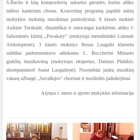
S.Bacho ir kitų kompozitorių sukurtos giesmės, kurias atliko
mišrus kamerinis choras. Koncertinę programą papildė mūsų
mokyklos mokinių muzikiniai pasirodymai. 8 klasės mokinė
Aušrinė Turskaitė, dinamiškai ir emocingai kanklėmis atliko J.
Sabonienės kūrinį ,,Pavakary“ (mokytoja metodininkė Laimutė
Aleksiupienė); 3 klasės mokinys Benas Laugalis klarnetu
subtiliai pademonstravo atliekamo L. Boccherini Minueto
grakštų muzikavimą (mokytojas ekspertas, Dainius Platūkis;
akompaniatorė Joana Laugalienė). Nuostabiai jaukų muzikinį
vakarą užbaigė ,,Suvalkijos“ choristai ir nuoširdūs palinkėjimai.
Alytaus r. meno ir sporto mokyklos informacija