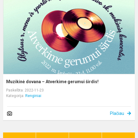
–
A
g
š
Muzikinė dovana – Atverkime gerumui širdis!
Paskelbta: 2022-11-23
Kategorija:
Renginiai
Plačiau