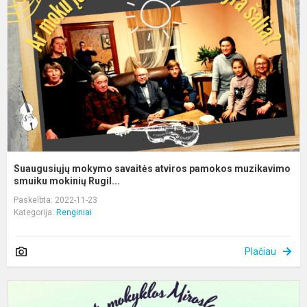
a
p
m
s
Suaugusiųjų mokymo savaitės atviros pamokos muzikavimo
smuiku mokinių Rugil...
Paskelbta: 2022-11-23
Kategorija:
Renginiai
Plačiau
M
d