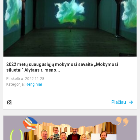
s
„
si
2022 metų suaugusiųjų mokymosi savaitė „Mokymosi
siluetai“ Alytaus r. meno...
Paskelbta: 2022-11-28
Kategorija:
Renginiai
Plačiau
L
ir
k