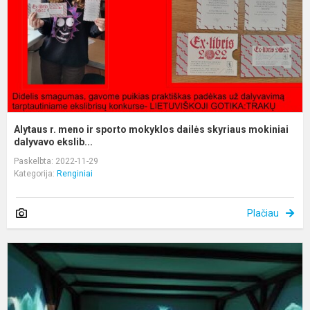
m
d
s
m
Alytaus r. meno ir sporto mokyklos dailės skyriaus mokiniai
dalyvavo ekslib...
Paskelbta: 2022-11-29
Kategorija:
Renginiai
Plačiau
2
m
s
m