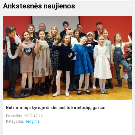
Ankstesnės naujienos
B
s
š
s
m
g
Butrimonių skyriuje širdis sušildė melodijų garsai
Paskelbta: 2022-12-22
Kategorija:
Renginiai