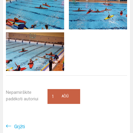
Nepamirškite
1
AČIŪ
padėkoti autoriui
Grįžti