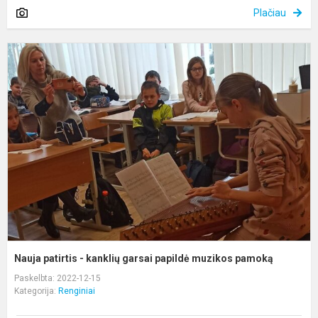
Plačiau
N
p
-
k
g
p
m
p
Nauja patirtis - kanklių garsai papildė muzikos pamoką
Paskelbta: 2022-12-15
Kategorija:
Renginiai