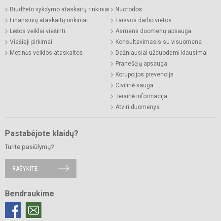
Biudžeto vykdymo ataskaitų rinkiniai
Nuorodos
Finansinių ataskaitų rinkiniai
Laisvos darbo vietos
Lėšos veiklai viešinti
Asmens duomenų apsauga
Viešieji pirkimai
Konsultavimasis su visuomene
Metinės veiklos ataskaitos
Dažniausiai užduodami klausimai
Pranešėjų apsauga
Korupcijos prevencija
Civilinė sauga
Teisinė informacija
Atviri duomenys
Pastabėjote klaidų?
Turite pasiūlymų?
RAŠYKITE
Bendraukime