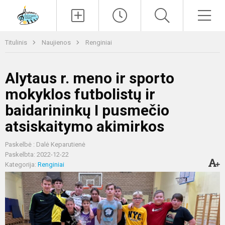
Paieška
Men
Titulinis
Naujienos
Renginiai
Alytaus r. meno ir sporto
mokyklos futbolistų ir
baidarininkų I pusmečio
atsiskaitymo akimirkos
Paskelbė : Dalė Keparutienė
Paskelbta: 2022-12-22
Kategorija:
Renginiai