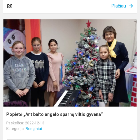
Plačiau
P
„
b
a
s
v
g
Popietė „Ant balto angelo sparnų viltis gyvena“
Paskelbta: 2022-12-13
Kategorija:
Renginiai