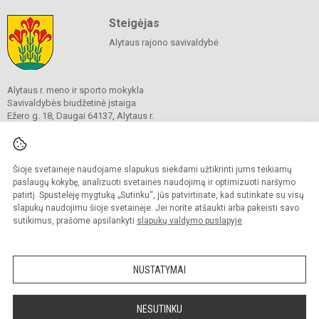
Steigėjas
Alytaus rajono savivaldybė
Alytaus r. meno ir sporto mokykla
Savivaldybės biudžetinė įstaiga
Ežero g. 18, Daugai 64137, Alytaus r.
Tel.
+370 315 69633
El. p. info
@
amsm.lt
Duomenys kaupiami ir saugomi
Juridinių asmenų registre
Šioje svetainėje naudojame slapukus siekdami užtikrinti jums teikiamų
Įmonės kodas 190247688
paslaugų kokybę, analizuoti svetainės naudojimą ir optimizuoti naršymo
patirtį. Spustelėję mygtuką „Sutinku“, jūs patvirtinate, kad sutinkate su visų
slapukų naudojimu šioje svetainėje. Jei norite atšaukti arba pakeisti savo
sutikimus, prašome apsilankyti
slapukų valdymo puslapyje
.
© 2020. Alytaus r. meno ir sporto mokykla. Visos teisės saugomos.
Kopijuoti turinį be raštiško mokyklos sutikimo griežtai draudžiama.
NUSTATYMAI
Prieinamumo paraiška
Slapukų valdymas
Sumanus būdas atnaujinti
NESUTINKU
mokyklos interneto