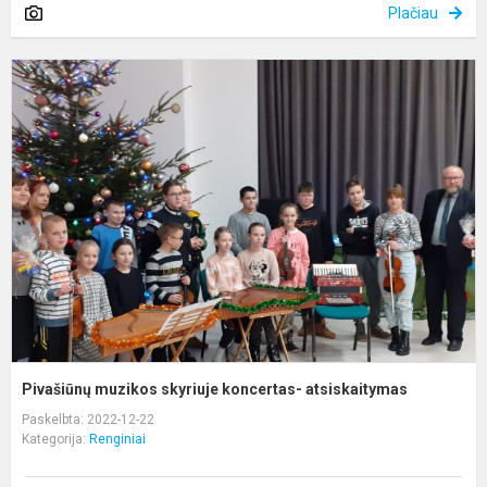
Plačiau
P
m
s
k
a
Pivašiūnų muzikos skyriuje koncertas- atsiskaitymas
Paskelbta: 2022-12-22
Kategorija:
Renginiai