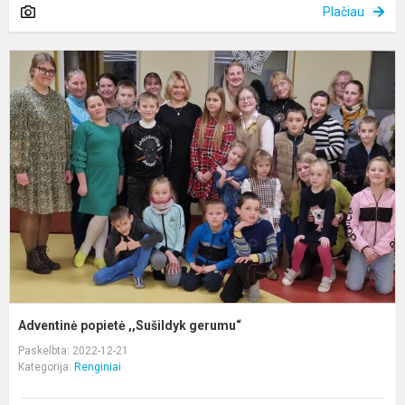
Plačiau
A
p
,
g
Adventinė popietė ,,Sušildyk gerumu“
Paskelbta: 2022-12-21
Kategorija:
Renginiai