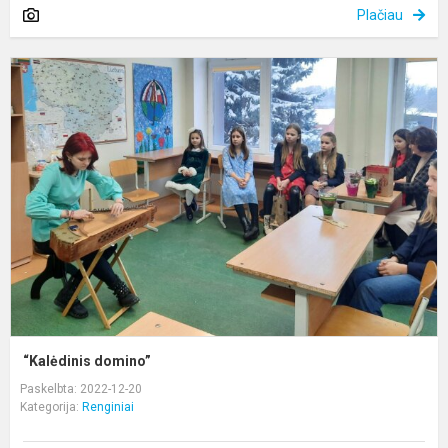
Plačiau
“
d
“Kalėdinis domino”
Paskelbta: 2022-12-20
Kategorija:
Renginiai