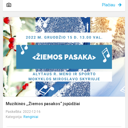
Plačiau
M
,
p
į
Muzikinės ,,Žiemos pasakos“ įspūdžiai
Paskelbta: 2022-12-16
Kategorija:
Renginiai