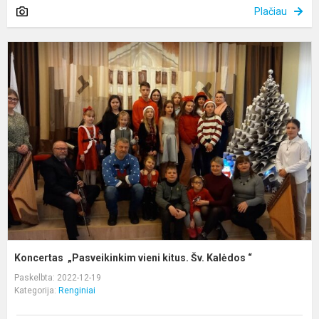
Plačiau
K
„
v
k
Š
K
“
Koncertas „Pasveikinkim vieni kitus. Šv. Kalėdos “
Paskelbta: 2022-12-19
Kategorija:
Renginiai