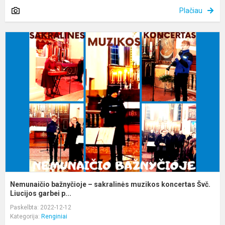
Plačiau
N
b
–
s
m
k
Š
L.
Nemunaičio bažnyčioje – sakralinės muzikos koncertas Švč.
Liucijos garbei p...
Paskelbta: 2022-12-12
Kategorija:
Renginiai