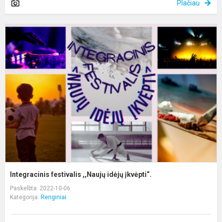
Plačiau
I
f
,
i
į
Integracinis festivalis ,,Naujų idėjų įkvėpti“.
Paskelbta: 2022-10-06
Kategorija:
Renginiai