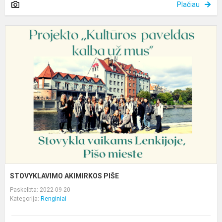
Plačiau
S
A
P
STOVYKLAVIMO AKIMIRKOS PIŠE
Paskelbta: 2022-09-20
Kategorija:
Renginiai