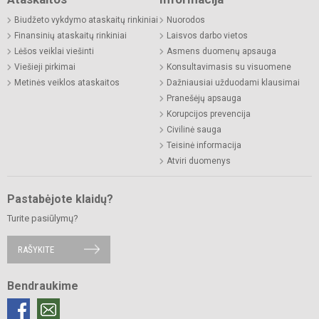
Biudžeto vykdymo ataskaitų rinkiniai
Nuorodos
Finansinių ataskaitų rinkiniai
Laisvos darbo vietos
Lėšos veiklai viešinti
Asmens duomenų apsauga
Viešieji pirkimai
Konsultavimasis su visuomene
Metinės veiklos ataskaitos
Dažniausiai užduodami klausimai
Pranešėjų apsauga
Korupcijos prevencija
Civilinė sauga
Teisinė informacija
Atviri duomenys
Pastabėjote klaidų?
Turite pasiūlymų?
RAŠYKITE
Bendraukime