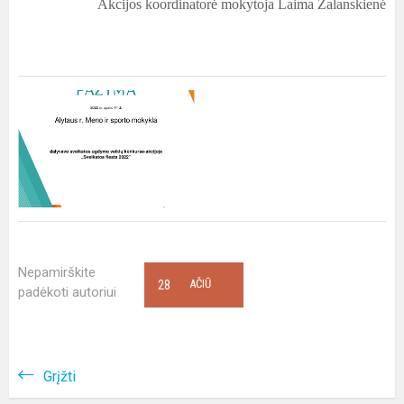
Akcijos koordinatorė mokytoja Laima Zalanskienė
Nepamirškite
28
AČIŪ
padėkoti autoriui
Grįžti