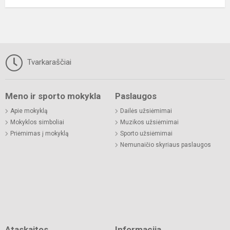
Tvarkaraščiai
Meno ir sporto mokykla
Paslaugos
Apie mokyklą
Dailės užsiėmimai
Mokyklos simboliai
Muzikos užsiėmimai
Priėmimas į mokyklą
Sporto užsiėmimai
Nemunaičio skyriaus paslaugos
Ataskaitos
Informacija