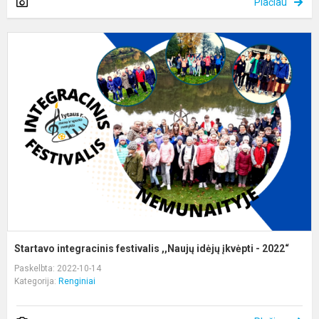
Plačiau
S
i
f
,
i
į
-
20
Startavo integracinis festivalis ,,Naujų idėjų įkvėpti - 2022“
Paskelbta: 2022-10-14
Kategorija:
Renginiai