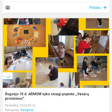
Plačiau
R
1
d
v
s
p
,
p
Rugsėjo 15 d. ARMSM vyko smagi popietė ,,Vasarą
prisiminus".
Paskelbta: 2022-09-16
Kategorija:
Renginiai