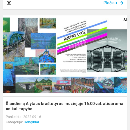
Plačiau
Š
A
k
m
1
v
a
Šiandieną Alytaus kraštotyros muziejuje 16.00 val. atidaroma
unikali tapybo...
Paskelbta: 2022-09-16
Kategorija:
Renginiai