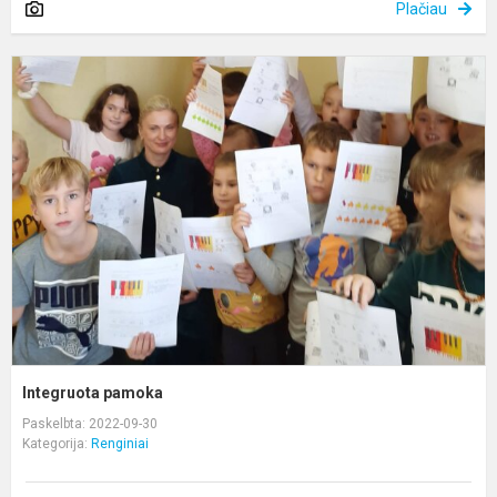
Plačiau
I
p
Integruota pamoka
Paskelbta: 2022-09-30
Kategorija:
Renginiai