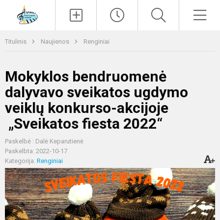
Paieška
Men
Titulinis
Naujienos
Renginiai
Mokyklos bendruomenė
dalyvavo sveikatos ugdymo
veiklų konkurso-akcijoje
„Sveikatos fiesta 2022“
Paskelbė : Dalė Keparutienė
Paskelbta: 2022-10-17
Kategorija:
Renginiai