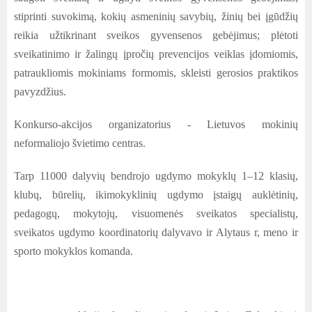
stiprinti suvokimą, kokių asmeninių savybių, žinių bei įgūdžių
reikia užtikrinant sveikos gyvensenos gebėjimus; plėtoti
sveikatinimo ir žalingų įpročių prevencijos veiklas įdomiomis,
patraukliomis mokiniams formomis, skleisti gerosios praktikos
pavyzdžius.
Konkurso-akcijos organizatorius - Lietuvos mokinių
neformaliojo švietimo centras.
Tarp 11000 dalyvių bendrojo ugdymo mokyklų 1–12 klasių,
klubų, būrelių, ikimokyklinių ugdymo įstaigų auklėtinių,
pedagogų, mokytojų, visuomenės sveikatos specialistų,
sveikatos ugdymo koordinatorių dalyvavo ir Alytaus r, meno ir
sporto mokyklos komanda.