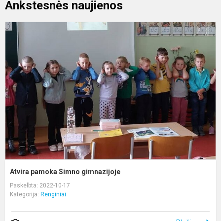
Ankstesnės naujienos
A
p
S
g
Atvira pamoka Simno gimnazijoje
Paskelbta: 2022-10-17
Kategorija:
Renginiai