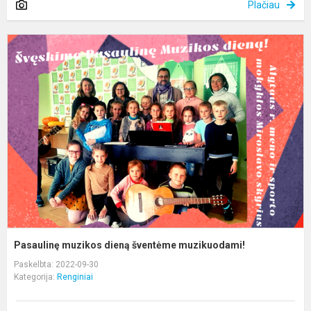
Plačiau
P
m
d
š
m
Pasaulinę muzikos dieną šventėme muzikuodami!
Paskelbta: 2022-09-30
Kategorija:
Renginiai