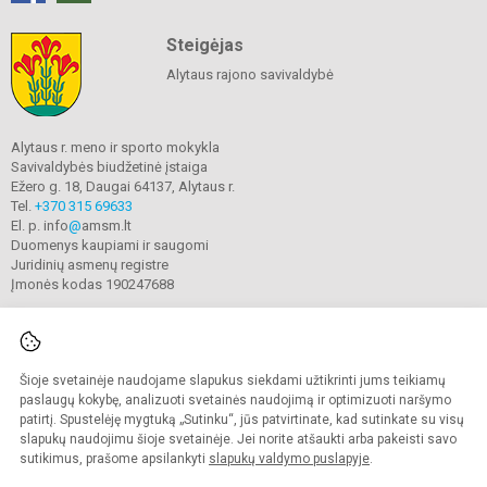
Steigėjas
Alytaus rajono savivaldybė
Alytaus r. meno ir sporto mokykla
Savivaldybės biudžetinė įstaiga
Ežero g. 18, Daugai 64137, Alytaus r.
Tel.
+370 315 69633
El. p. info
@
amsm.lt
Duomenys kaupiami ir saugomi
Juridinių asmenų registre
Įmonės kodas 190247688
Šioje svetainėje naudojame slapukus siekdami užtikrinti jums teikiamų
© 2020. Alytaus r. meno ir sporto mokykla. Visos teisės saugomos.
Kopijuoti turinį be raštiško mokyklos sutikimo griežtai draudžiama.
paslaugų kokybę, analizuoti svetainės naudojimą ir optimizuoti naršymo
patirtį. Spustelėję mygtuką „Sutinku“, jūs patvirtinate, kad sutinkate su visų
Prieinamumo paraiška
Slapukų valdymas
slapukų naudojimu šioje svetainėje. Jei norite atšaukti arba pakeisti savo
sutikimus, prašome apsilankyti
slapukų valdymo puslapyje
.
Sumanus būdas atnaujinti
mokyklos interneto