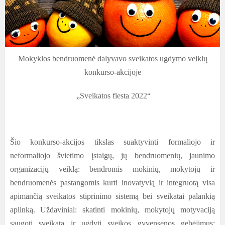
Mokyklos bendruomenė dalyvavo sveikatos ugdymo veiklų
konkurso-akcijoje
„Sveikatos fiesta 2022“
Šio konkurso-akcijos tikslas suaktyvinti formaliojo ir
neformaliojo švietimo įstaigų, jų bendruomenių, jaunimo
organizacijų veiklą: bendromis mokinių, mokytojų ir
bendruomenės pastangomis kurti inovatyvią ir integruotą visa
apimančią sveikatos stiprinimo sistemą bei sveikatai palankią
aplinką.
Uždaviniai: skatinti mokinių, mokytojų motyvaciją
saugoti sveikatą ir ugdyti sveikos gyvensenos gebėjimus;