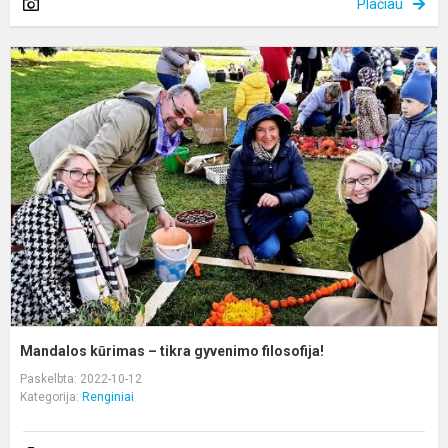
Plačiau
M
k
–
t
g
f
Mandalos kūrimas – tikra gyvenimo filosofija!
Paskelbta: 2022-10-12
Kategorija:
Renginiai