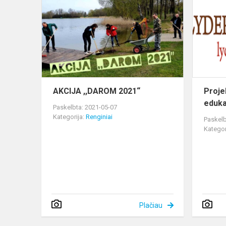
,,DAROM
2021“
AKCIJA ,,DAROM 2021“
Projek
eduka
Paskelbta: 2021-05-07
Kategorija:
Renginiai
Paskelb
Kategor
Plačiau