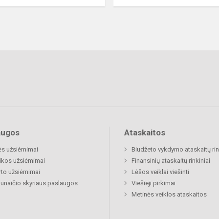
augos
Ataskaitos
ės užsiėmimai
Biudžeto vykdymo ataskaitų rin
ikos užsiėmimai
Finansinių ataskaitų rinkiniai
to užsiėmimai
Lėšos veiklai viešinti
naičio skyriaus paslaugos
Viešieji pirkimai
Metinės veiklos ataskaitos