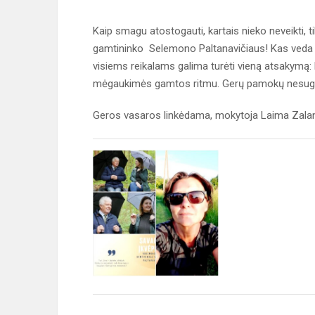
Kaip smagu atostogauti, kartais nieko neveikti, 
gamtininko Selemono Paltanavičiaus! Kas veda 
visiems reikalams galima turėti vieną atsakymą:
mėgaukimės gamtos ritmu. Gerų pamokų nesug
Geros vasaros linkėdama, mokytoja Laima Zala