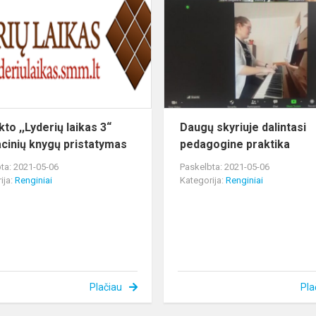
,,Lyderių
laikas
3“
edukacinių
knygų
pristatymas
to ,,Lyderių laikas 3“
Daugų skyriuje dalintasi
cinių knygų pristatymas
pedagogine praktika
ta: 2021-05-06
Paskelbta: 2021-05-06
ija:
Renginiai
Kategorija:
Renginiai
Plačiau
Pla