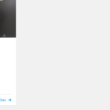
skyriuje
dalintasi
pedagogine
praktika
čiau