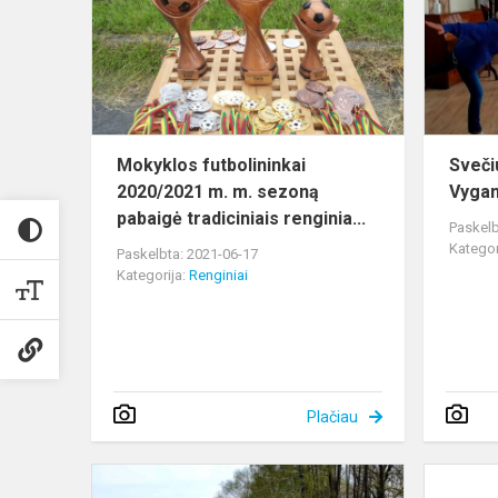
m.
m.
sezoną
pabaigė
tradi...
Mokyklos futbolininkai
Sveči
2020/2021 m. m. sezoną
Vygan
pabaigė tradiciniais renginia...
Paskelb
Kategor
Paskelbta: 2021-06-17
Kategorija:
Renginiai
Plačiau
AKCIJA