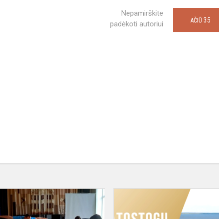
Nepamirškite
35
AČIŪ
padėkoti autoriui
Svečiuose
–
lektorius