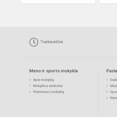
Tvarkaraščiai
Meno ir sporto mokykla
Pasl
Apie mokyklą
Dail
Mokyklos simboliai
Muz
Priėmimas į mokyklą
Spor
Nemu