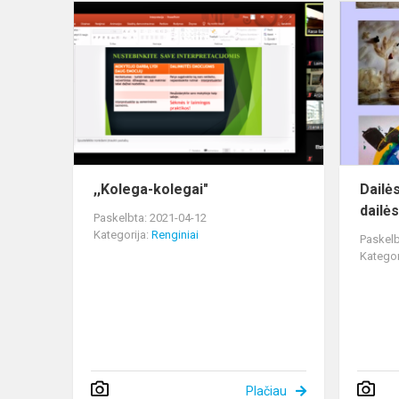
,,Kolega-
kolegai"
,,Kolega-kolegai"
Dailė
dailė
Paskelbta: 2021-04-12
Kategorija:
Renginiai
Paskelb
Kategor
Plačiau