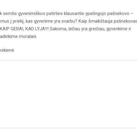
tik semtis gyvenimiškos patirties klausantis ypatingojo pašnekovo –
mus į priekį, kas gyvenime yra svarbu? Kaip šmaikštauja pašnekova
 KAIP GERAI, KAD LYJA!!! Sakoma, lėčiau yra greičiau, gyvenkime ir
adinkime moralais
nskienė