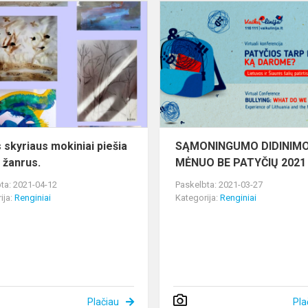
Dailės
skyriaus
mokiniai
piešia
dailės
žanrus.
s skyriaus mokiniai piešia
SĄMONINGUMO DIDINIM
s žanrus.
MĖNUO BE PATYČIŲ 2021
ta: 2021-04-12
Paskelbta: 2021-03-27
ija:
Renginiai
Kategorija:
Renginiai
Plačiau
Pla