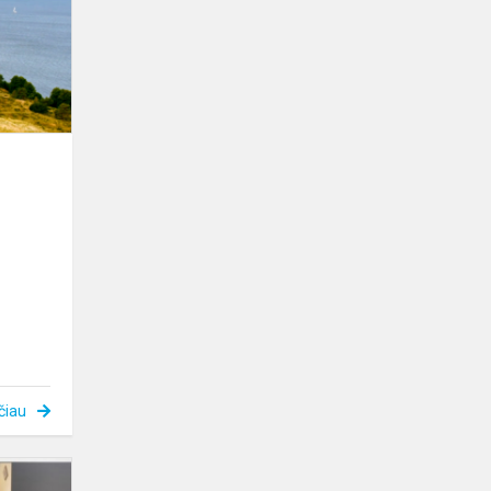
VEIKTI
čiau
Daugų