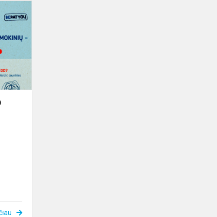
SĄMONINGUMO
DIDINIMO
MĖNUO
BE
PATYČIŲ
2021
O
čiau